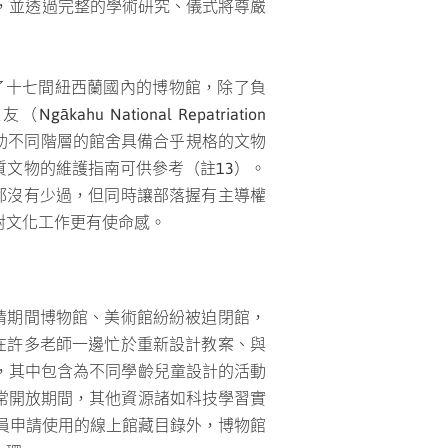
歷史，並透過完整的學術研究、儀式將尊嚴
work）串聯了十七間紐西蘭國內的博物館，除了負
ational Repatriation
援，協助不同階層的館舍具備合乎規格的文物
文物的維護指南可供參考（註13）。
援都沒有少過，但同時讓部落握有主導權
對文化工作更有使命感。
疫情期間博物館、美術館紛紛被迫閉館，
。在許多老師一邊忙於重新設計教案、與
，其中包含為不同學齡兒童設計的
活動
常開放期間，其他資源諸如科技學習實
究人員申請使用的線上館藏目錄外，博物館