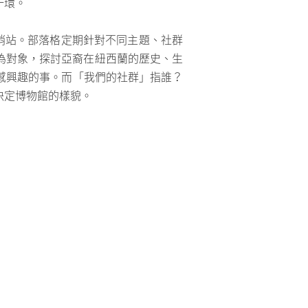
一環。
了前哨站。部落格定期針對不同主題、社群
為對象，探討亞裔在紐西蘭的歷史、生
」感興趣的事。而「我們的社群」指誰？
決定博物館的樣貌。