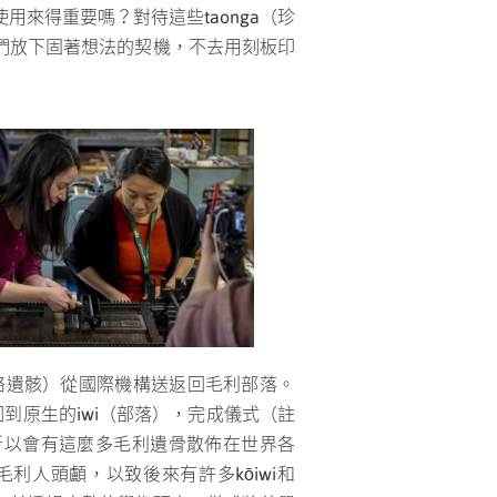
來得重要嗎？對待這些taonga（珍
們放下固著想法的契機，不去用刻板印
assin（圖左）賀雅文 Ya-Wen Ho（圖
里人的骨骼遺骸）從國際機構送返回毛利部落。
靈頓的Wai-te-ata印刷。賀雅文是
到原生的iwi（部落），完成儀式（註
目前定居在紐西蘭的第1.5代移民
計畫。之所以會有這麼多毛利遺骨散佈在世界各
攝影：Daniel Crichton-Rouse， 圖片來
a（1
利人頭顱，以致後來有許多kōiwi和