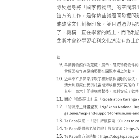
隊反過身將「國家博物館」的空間讓
館方的工作，是從這些議題間發掘問
能破除文化刻板印象，並且透過與民
了
，機構一直在學習的路上，而毛利族群
斐斯才會說學習毛利文化這沒有終止
註：
早期博物館作為蒐藏、展示、研究珍奇物件的
骨經常被作為原始藝術在國際市場上流動。
近年來許多國家採取了相對積極開明的做法，
澳大利亞原住民與托雷斯海峽島民研究所的「
其中一百六十間機構聯繫後，順利促成了數件
關於「物歸原主計畫（Repatriation Karanga A
「物歸原主計畫盟友（Ngākahu National Repatr
galleries/help-and-support-for-museums-and
Te Papa官網上「物件維護指南（Guides to caring for 
Te Papa提供給老師的線上教育資源：https://www.tep
Te Papa官方部落格：https://blog.tepapa.govt