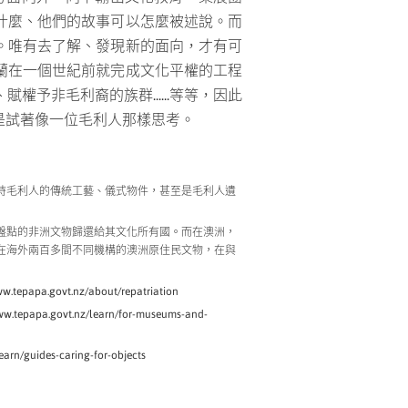
什麼、他們的故事可以怎麼被述說。而
。唯有去了解、發現新的面向，才有可
蘭在一個世紀前就完成文化平權的工程
予非毛利裔的族群......等等，因此
是試著像一位毛利人那樣思考。
時毛利人的傳統工藝、儀式物件，甚至是毛利人遺
成盤點的非洲文物歸還給其文化所有國。而在澳洲，
藏在海外兩百多間不同機構的澳洲原住民文物，在與
.govt.nz/about/repatriation
a.govt.nz/learn/for-museums-and-
n/guides-caring-for-objects