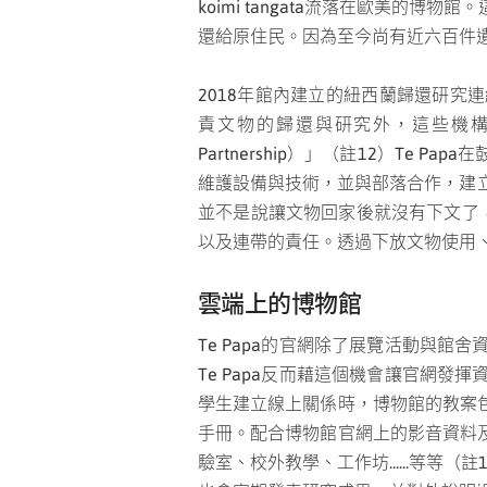
koimi tangata流落在歐美
還給原住民。因為至今尚有近六百件
2018年館內建立的紐西蘭歸還研究連線（The
責文物的歸還與研究外，這些機構還負責與
Partnership）」（註12）T
維護設備與技術，並與部落合作，建
並不是說讓文物回家後就沒有下文了，
以及連帶的責任。透過下放文物使用
雲端上的博物館
Te Papa的官網除了展覽活動與
Te Papa反而藉這個機會讓官網
學生建立線上關係時，博物館的教案
手冊
。配合博物館官網上的影音資料
驗室、校外教學、工作坊......等