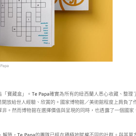
Papa
利語中，意旨「寶藏盒」。Te Papa確實為所有的紐西蘭人悉心收藏
開放給世人經驗、欣賞的。國家博物館／美術館程度上肩負了作為
厚非。然而博物館在選擇價值與呈現的同時，也透露了一個國家
解殖，Te Papa的團隊已經在積極地賦權不同的社群。與其