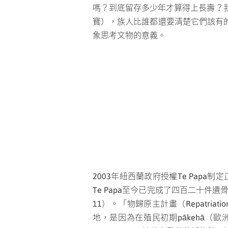
嗎？到底留存多少年才算得上長壽？我
寶），族人比誰都還要清楚它們該有
象思考文物的意義。
2003年紐西蘭政府授權Te Papa制
Te Papa至今已完成了四百二十
11）。「物歸原主計畫（Repatria
地，是因為在殖民初期pākehā（