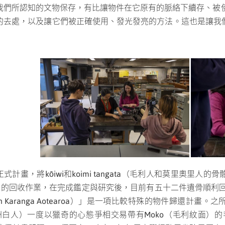
們所認知的文物保存，有比讓物件在它原有的脈絡下續存、被使用
的去處，以及讓它們被正確使用、發光發亮的方法。這也是讓我
由Shijia Chenq 拍攝 Grace Gassin與賀雅文於在
Grace G
定正式計畫，將kōiwi和koimi tangata（毛利人和莫里奧
右）在位於威
位於威靈頓的Wai-te-ata印刷（2021）。
攝影：
件遺骨的回收作業，在完成鑑定與研究後，目前有五十二件遺骨順利回
來自台灣，
Daniel Crichton-Rouse，圖片來源：Te Papa（17
tion Karanga Aotearoa）」是一項比較特殊的物件歸還
（2021）。
源：Te Pap
歐洲白人）一度以獵奇的心態爭相交易帶有Moko（毛利紋面）的毛