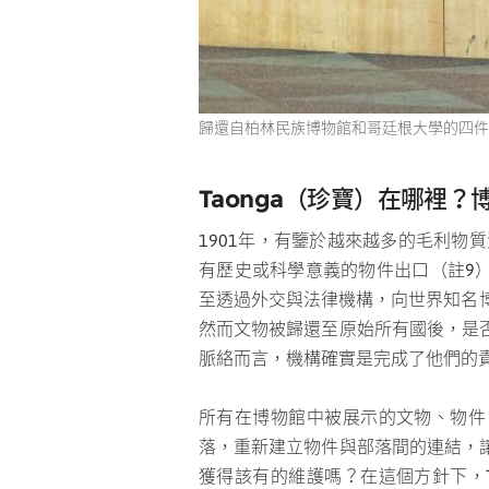
歸還自柏林民族博物館和哥廷根大學的四件 Toi 
Taonga
（珍寶）在哪裡？
1901年，有鑒於越來越多的毛利物質流失
有歷史或科學意義的物件出口（註9）。
至透過外交與法律機構，向世界知名
然而文物被歸還至原始所有國後，是
脈絡而言，機構確實是完成了他們的
所有在博物館中被展示的文物、物件，
落，重新建立物件與部落間的連結，
獲得該有的維護嗎？在這個方針下，T