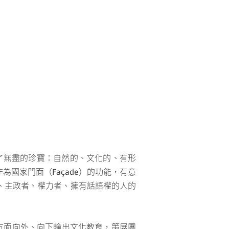
、整理了無盡的珍寶：自然的、文化的、有形
國家門面（Façade）的功能，有意
、主政者、權力者、擁有話語權的人的
單方面向外、向下輸出文化教育，策展團