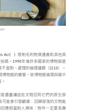
pa
ies Act）》限制毛利物質遺產和其他具
漸抬頭，1990年後許多國家的博物館甚
不面對、處理的倫理議題（註10）。
間博物館的櫥窗，就博物館倫理與展示
程。
目標是盡量讓這些文物回到它們的原生部
法可能會引發顧慮：回歸部落的文物能
斯的回應相當耐人尋味：物件一定要長壽