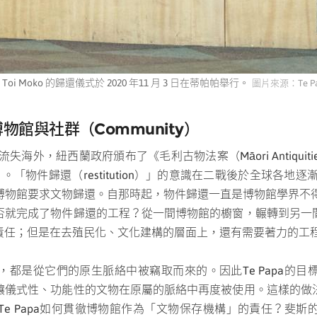
Moko 的歸還儀式於 2020 年11 月 3 日在蒂帕帕舉行。
圖片來源：Te Pa
博物館與社群（
Community
）
海外，紐西蘭政府頒布了《毛利古物法案（Māori Antiquit
「物件歸還（restitution）」的意識在二戰後於全球各地逐
博物館要求文物歸還。自那時起，物件歸還一直是博物館學界不得
否就完成了物件歸還的工程？從一間博物館的櫥窗，輾轉到另一
責任；但是在去殖民化、文化建構的層面上，還有需要著力的工
都是從它們的原生脈絡中被竊取而來的。因此Te Papa的
讓儀式性、功能性的文物在原屬的脈絡中再度被使用。這樣的做
e Papa如何貫徹博物館作為「文物保存機構」的責任？斐