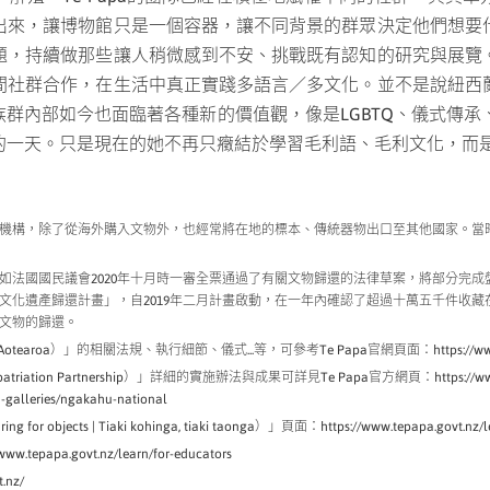
出來，讓博物館只是一個容器，讓不同背景的群眾決定他們想要
題，持續做那些讓人稍微感到不安、挑戰既有認知的研究與展覽
間社群合作，在生活中真正實踐多語言／多文化。
並不是說紐西
內部如今也面臨著各種新的價值觀，像是LGBTQ、儀式傳承、賦權
的一天。只是現在的她不再只癥結於學習毛利語、毛利文化，而
機構，除了從海外購入文物外，也經常將在地的標本、傳統器物出口至其他國家。當
如法國國民議會2020年十月時一審全票通過了有關文物歸還的法律草案，將部分完
文化遺產歸還計畫」，自2019年二月計畫啟動，在一年內確認了超過十萬五千件收
文物的歸還。
otearoa）」的相關法規、執行細節、儀式...等，可參考Te Papa官網頁面：https://www.tepapa
iation Partnership）」詳細的實施辦法與成果可詳見Te Papa官方網頁：https://www.tepap
-galleries/ngakahu-national
objects | Tiaki kohinga, tiaki taonga）」頁面：https://www.tepapa.govt.nz/lear
apa.govt.nz/learn/for-educators
.nz/