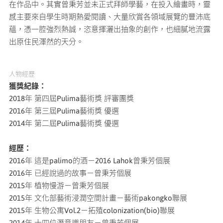
在作品中。其實曾秉芳並未正式拜師學藝，在投入繪畫時，靈
感主要來自學生時期熱愛閱讀、大量欣賞各領域展覽的豐沛底
蘊，憑一腔強烈熱誠，恣意揮灑出抽象的創作，也細膩地流露
出原住民渾然的天分。
人物經歷
獲獎紀錄：
2018年 第四屆Pulima藝術獎 評審團獎
2016年 第三屆Pulima藝術獎 優選
2014年 第二屆Pulima藝術獎 優選
經歷：
2016年 這是palimo的酒－2016 Lahok曾秉芳個展
2016年 已經說過的故事－曾秉芳個展
2015年 植物慢游－曾秉芳個展
2015年 文化部藝術浸潤空間計畫－藝術pakongko聯展
2015年 生物公寓Vol.2－拓殖colonization(bio)聯展
2014年 十四位潛意識朋友－曾秉芳個展