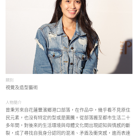
媒體專區
原住民族文化藝術補助成果專區
展演櫥窗
關於我們
類別
視覺及造型藝術
人物簡介
曾秉芳來自花蓮豐濱鄉港口部落，在作品中，幾乎看不見原住
民元素，也沒有特定的型或是圖騰。從部落搬至都市生活二十
多年間，對後來的生活環境與母體文化間出現認知與情感的斷
裂，成了尋找自我身分認同的混淆、矛盾及衝突感，進而表達