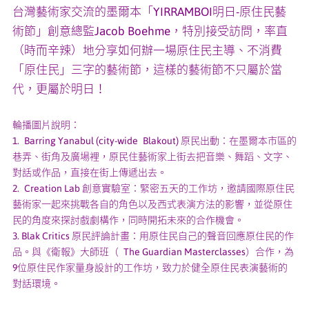
台灣藝術家交流的墨爾本「YIRRAMBOI明日-原住民藝
術節」創意總監Jacob Boehme，特別接受訪問，率直
（時而辛辣）地分享如何辦一場原住民主導、不消費
「原住民」三字的藝術節，這樣的藝術節不只屬於當
代，更屬於明日！
輪播圖片說明：
1. Barring Yanabul (city-wide Blakout) 原民出動：在墨爾本市區的
巷弄、街角及廣場裡，原民住藝術家上街去把音樂、舞蹈、文字、
對話或作品，直接在街上傳遞出去。
2. Creation Lab 創意實驗室：緊密五天的工作坊，邀請國際原住民
藝術家一起來挑戰各自的角色以及西式表演方法的影響，並從原住
民的角度來探討戲劇構作，同時開拓未來的合作機會。
3. Blak Critics 原民評論計畫：用原住民自己的聲音回應原住民的作
品。與《衛報》大師班（ The Guardian Masterclasses）合作，為
9位原住民作家量身設計的工作坊，致力於健全原住民表演藝術的
對話環境。