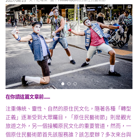
2017/08/25
媒體專區
原住民族文化藝術補助成果專區
展演櫥窗
關於我們
在你讀這篇文章前……
注重傳統、靈性、自然的原住民文化，隨著各種「轉型
正義」逐漸受到大眾矚目，「原住民藝術節」則是觀光
旅遊之外，另一個接觸原民文化的重要管道，然而，一
個原住民藝術節首先該服務誰？該怎麼辦？多次來台與