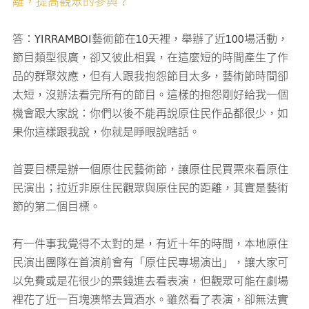
離，提高觀眾的參與？
答：YIRRAMBOI藝術節在10天裡，舉辦了近100場活動，
節目類型很廣，卻又彼此相異，在這麼短的時間產生了作
品的群聚效應，但有人跟我抱怨節目太多，藝術節時間卻
太短，沒辦法看完所有的節目。這樣的抱怨剛好給我一個
機會跟大家說：你們以後不能再說原住民作品都很少，如
果你這樣跟我說，你就是睜眼說瞎話。
首要目標是辦一個原住民藝術節，讓原住民買票來看原住
民演出；拉近非原住民觀眾與原住民的距離，其實是藝術
節的第二個目標。
有一件事我覺得不太對的是，有近十年的時間，本地原住
民演出團隊在首演前會有「原住民專場演出」，讓大家可
以免費或是花很少的票錢進去看表演，但觀眾可能在劇場
裡花了近一百塊澳幣去買酒水。雖然看了表演，卻無法實