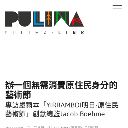
藝文特輯
辦一個無需消費原住民身分的
藝壇人物
藝術節
專訪墨爾本「YIRRAMBOI明日-原住民
Pulima藝術獎
藝術節」創意總監Jacob Boehme
活動專區
文｜莊增榮 圖｜YIRRAMBOI明日原住民藝術節