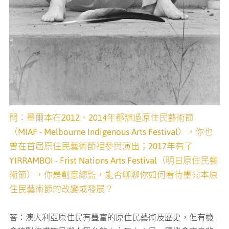
問：墨爾本在2012、2014年都辦過原住民藝術節
（MIAF - Melbourne Indigenous Arts Festival），你也
曾在首屆原住民藝術節裡參與演出；2017年有了
YIRRAMBOI - Frist Nations Arts Festival（明日原住民藝
術節），你是創意總監，能否聊聊你如何看待墨爾本原
住民藝術節的改變或發展？
答：澳大利亞原住民有豐富的原住民藝術及歷史，但有機