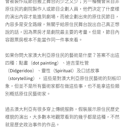
會被製作成節目搬上舞台的少之又少；另一種機會來自非
原住民的劇院製作人或節目企劃人員，他們決定了什麼樣
的演出內容才能進到劇場，而被企劃出來的原住民節目，
內容多是安全路線，無關乎給原住民舞台說出自己真正想
說的話，因為票房才是劇院最主要的考量。但是，節目內
容跟票房根本不能當作同一件事來看。
如果你問大家澳大利亞原住民的藝術是什麼？答案不出這
四種：點畫（dot painting）、迪吉里杜管
（Didgeridoo）、靈性（Spiritual）及口述故事
（storytelling）， 這些是對澳大利亞原住民藝術的刻板印
象，但並不是所有藝術家都在做這些事，也不能拿這些類
別概括原住民藝術家。
過去澳大利亞有很多穿上傳統服飾，假裝展示原住民歷史
樣貌的演出，大多數本地觀眾看到的幾乎都是這種，不然
就是歷史政治事件的作品。