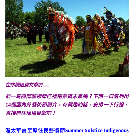
媒體專區
原住民族文化藝術補助成果專區
展演櫥窗
關於我們
在你讀這篇文章前……
前一篇國際藝術節巡禮還意猶未盡嗎？下面一口氣列出
14個國內外藝術節簡介，有興趣的話，安排一下行程，
直接前往現場目擊吧！
渥太華夏至原住民藝術節Summer Solstice Indigenous