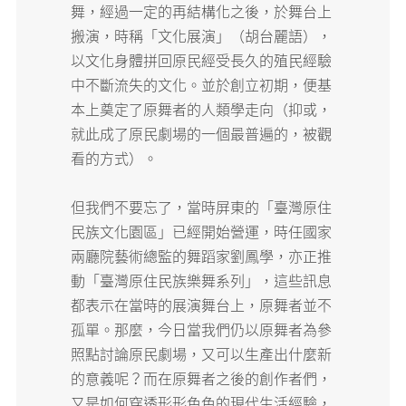
舞，經過一定的再結構化之後，於舞台上
搬演，時稱「文化展演」（胡台麗語），
以文化身體拼回原民經受長久的殖民經驗
中不斷流失的文化。並於創立初期，便基
本上奠定了原舞者的人類學走向（抑或，
就此成了原民劇場的一個最普遍的，被觀
看的方式）。
但我們不要忘了，當時屏東的「臺灣原住
民族文化園區」已經開始營運，時任國家
兩廳院藝術總監的舞蹈家劉鳳學，亦正推
動「臺灣原住民族樂舞系列」，這些訊息
都表示在當時的展演舞台上，原舞者並不
孤單。那麼，今日當我們仍以原舞者為參
照點討論原民劇場，又可以生產出什麼新
的意義呢？而在原舞者之後的創作者們，
又是如何穿透形形色色的現代生活經驗，