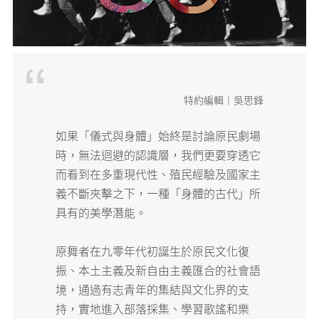
媒體專區
原住民族文化藝術補助成果專區
特約編輯｜吳思鋒
展演櫥窗
如果「儀式與身體」始終是討論原民劇場
關於我們
時，無法迴避的認識層，我們更要穿透它
而看到在多重現代性、殖民經驗及國家主
義不斷夾擊之下，一種「身體的古代」所
具有的美學潛能。
原舞者在九零年代初誕生於原民文化復
振、本土主義及新自由主義匯合的社會語
境，通過有志青年的集結與文化界的支
持，實地進入部落採集、學習歌謠和樂