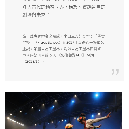
涉入古代的精神世界，構想、實踐各自的
劇場與未來？
註：此專題命名之靈感，來自立方計劃空間「學實
學校」（Praxis School）在2017年舉辦的一場童名
座談，策畫人為王墨林，對談人為王墨林與龔卓
軍。座談內容後收入 《藝術觀點ACT》74期
（2018/5）。