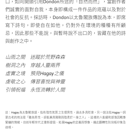
口，如同開頭引用Dondon所述的「自然而然」，當創作者
們誠實的面對自我，本身即構成一件作品的底蘊以及對於
社會的反抗。採訪時，Dondon以太魯閣族傳說為本，即席
寫下詩句，即使自在如他，仍對外在環境的種種有所顧
忌，因此那些不能說，與暫時說不出口的，皆藏在他的詩
與創作之中。
山雨之間 迷蹤於荒野森森
樹洞之內 穿越人靈兩界
虛實之境 預見Hagay之儀
虔敬之心 傳習喜悅與神靈
引領祝福 永恆流轉於人間
註：Hagay為太魯閣族語，指有陰性氣質之生理男性，過去多具貶意。另一說法指Hagay一詞
更古老的用法是「雖為男性，卻能兼具陽剛與陰柔於一身之人」，這樣的人能緩和部落因戰事
緊繃的情緒。目前年輕世代正重新提倡、拓展Hagay的定義與想像，藉此翻轉性別刻板印象及
歧視。