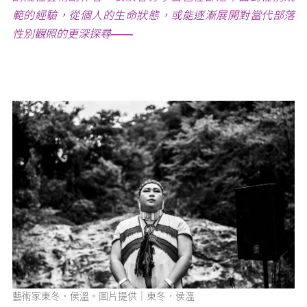
範的經驗，從個人的生命狀態，或能逐漸展開對當代部落
性別觀照的更深探尋——
藝術家東冬．侯溫。圖片提供｜東冬．侯溫