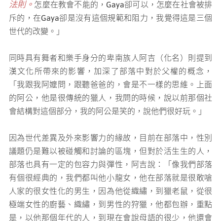
法則。
怎麼在教會不能的，Gaya卻可以，怎麼在社會被排
斥的，在Gaya卻是沒有這個規範和阻力，我覺得這是三個
世代的改變。」
同時具有舞者和樂手身分的卑南族人阿吉（化名）則提到
漢文化所帶來的影響，加深了部落中對於父權的概念，
「我跟我阿嬤問，跟聽爸爸的，會是不一樣的思維。上面
的阿公，他是很傳統的獵人，我問的時候，說以前那個社
會結構對這個部分，我的阿公是笑的，說他們很好玩。」
因為世代差異及外來影響力的緣故，目前在部落中，性別
議題仍是難以被碰觸和討論的區塊，但對於活生生的人，
部落也具有一定的包容力與彈性，阿吉說：「像我們部落
有個很經典的，我們都叫他小龍女，他在部落就是很敢嗆
人家的很女性化的男生，因為他從織繡，到獵老鼠，從很
極端女性的廚藝、織繡，到男性的狩獵，他都包辦，重點
是，以他那個年代的人，到現在會說母語的很少，他還會