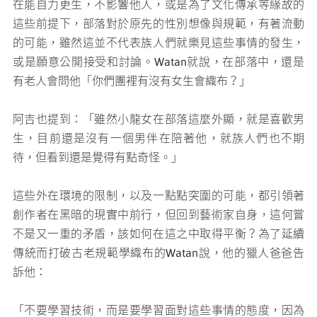
在能自力更生，不影響他人，或是為了文化傳承等緣故的
這些前提下，部落對於原先的性別想像與規範，有著流動
的可能，雖然這並不代表族人們就樂見這些事情的發生，
或是願意公開接受和討論。Watan就說，在部落中，還是
有老人會問他「你們團裡有沒有女生會織布？」
阿吉也提到：「雖然小龍女在部落這麼外顯，就是喜歡男
生，目前還是沒有一個男伴在陪著他，就族人們也不期
待，但看到還是覺得有點奇怪。」
這些外在環境的限制，以及一點點突圍的可能，都引領著
創作者在黑暗的現實中前行，但回到藝術家自身，這何嘗
不是又一重的矛盾，該如何在這之中取得平衡？為了延續
傳統而打破古老規範學織布的Watan說，他的獵人爸爸告
訴他：
「不要學習技術，而是要學習面對這些事情的態度，因為