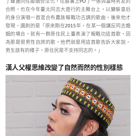
了聲援同性婚姻合法化，在臉書上PO了一張與當時男友的
合照，也在今年臺北同志大遊行的主舞台上，以變裝皇后
的身分演唱一首混合布農族報戰功古調的歌曲，後來他才
發現，諷刺的是「原來剛在2015年，在某一個講反同志婚
姻的場合，就有一群原住民上臺表演了報戰功這首歌，因
為那是很男性自誇的歌，他們就是用這首歌告訴大家說，
男生該有的樣子，原住民是不支持同志的。」
漢人父權思維改變了自然而然的性別樣態