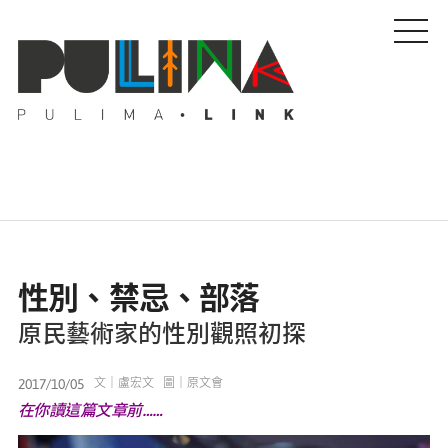
藝文特輯
性別、禁忌、部落
藝壇人物
原民藝術家的性別觀照初探
Pulima藝術獎
2017/10/05
文｜盧宏文 圖｜原文會
在你讀這篇文章前……
活動專區