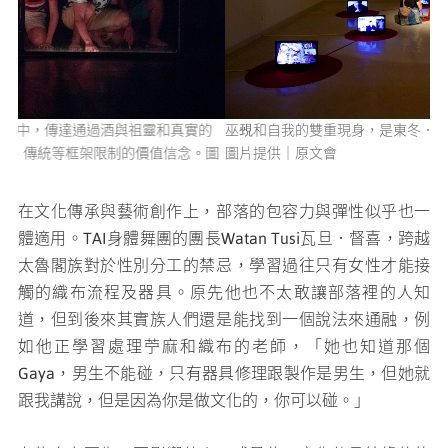
的
巫覡和自我的雙重現身，是東冬．侯溫近年創作持續關注的焦點。
T
圖
圖片提供｜原文會
自
片
在文化傳承與藝術創作上，部落的包容力與彈性似乎也一
體適用。TAI身體舞團的團長Watan Tusi瓦旦．督喜，跨越
太魯閣族對於性別分工的禁忌，學習過往只有女性才能接
觸的織布流程及器具。原先他也不太敢讓部落裡的人知
道，但到後來其實族人們還是能找到一個說法來通融，例
如他正學習處理苧麻和織布的老師，「她也知道那個
Gaya，男生不能碰，只有器具修理跟製作是男生，但她就
跟我講說，但是因為你是做文化的，你可以碰。」