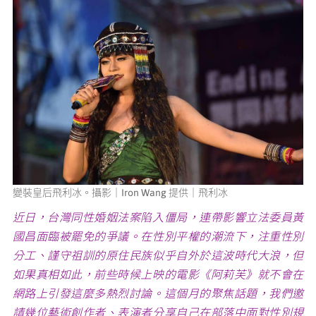
媒體專區
原住民族文化藝術補助成果專區
展演櫥窗
關於我們
變裝皇后飛利冰。攝影｜Iron Wang 提供｜飛利冰
近日，台灣同性婚姻法案陷入僵局，連帶影響立法委員黃
國昌面臨被罷免的爭議。在性別平權的潮流下，注重性別
分工、謹守祖訓的原住民族似乎自外於這波時代大浪，但
如果真相如此，前些時候上映的電影《阿莉芙》就不會在
網路上引發這麼多熱烈討論。這個月的聚焦話題，我們邀
請幾位藝術創作者、表演者分享自己在部落中面對性別規