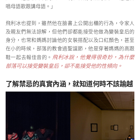
唱母語歌跟講母語。」
飛利冰也提到，雖然他在臉書上公開出櫃的行為，令家人
及親友們無法諒解，但他們卻都能接受他做為變裝皇后的
身分，也常和媽媽討論他的女裝搭配以及口紅顏色，甚至
在小的時候，部落的教會過聖誕節，他是穿著媽媽的高跟
飛利冰說，他覺得很奇妙，為什麼
鞋一起去報佳音的。
部落可以接受變裝皇后，卻不能接受他的性傾向。
了解禁忌的真實內涵，就知道何時不該踰越