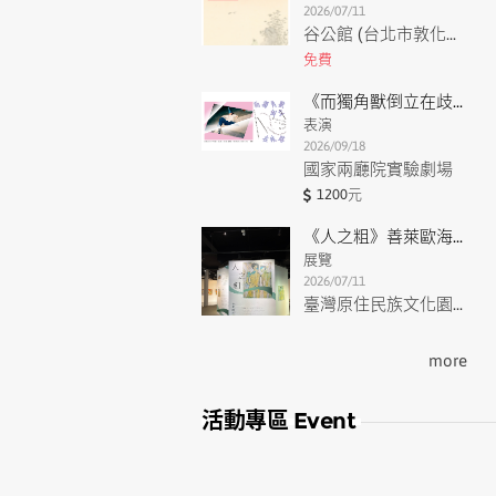
2026/07/11
谷公館 (台北市敦化南路一段21號4樓2)
免費
《而獨角獸倒立在歧路》
表演
2026/09/18
國家兩廳院實驗劇場
1200元
《人之粗》善萊歐海個展
展覽
2026/07/11
臺灣原住民族文化園區-八角樓特展館屏東縣瑪家鄉北葉村風景104號
more
活動專區 Event