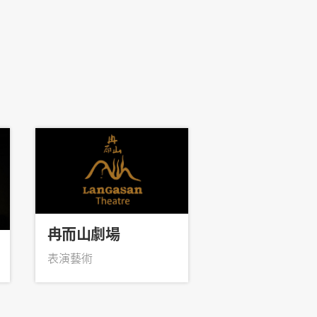
國際面
冉而山劇場
表演藝術