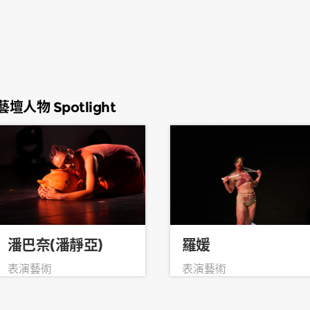
藝術觀
現身說
藝壇人物 Spotlight
羅媛
潘巴奈(潘靜亞)
表演藝術
表演藝術