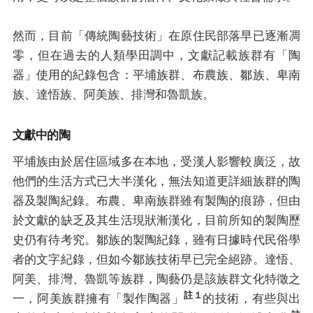
媒體專區
然而，目前「傳統陶藝技術」在原住民部落早已逐漸凋
零，但在過去的人類學田調中，文獻記載族群有「陶
原住民族文化藝術補助成果專區
器」使用的紀錄包含：平埔族群、布農族、鄒族、卑南
族、達悟族、阿美族、排灣和魯凱族。
展演櫥窗
文獻中的陶
關於我們
平埔族由於居住區域多在本地，受漢人影響較廣泛，故
他們的生活方式已大半漢化，無法知道更詳細族群的陶
器及製陶紀錄。布農、卑南族群雖有製陶的痕跡，但由
於文獻的缺乏及其生活現狀漸漢化，目前所知的製陶歷
史仍有待考究。鄒族的製陶紀錄，雖有日據時代民俗學
者的文字紀錄，但如今鄒族技術早已完全絕跡。達悟、
阿美、排灣、魯凱等族群，陶藝仍是該族群文化特徵之
註１
一，阿美族群擁有「製作陶器」
的技術，有些與出