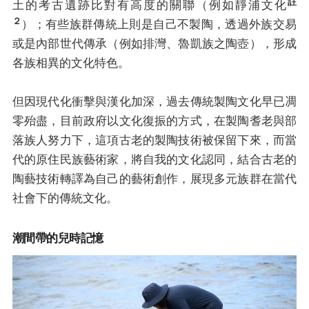
註
土的考古遺跡比對有高度的關聯（例如靜浦文化
２
）；有些族群傳統上則是自己不製陶，透過外族交易
或是內部世代傳承（例如排灣、魯凱族之陶壺），形成
各族相異的文化特色。
但因現代化衝擊與漢化加深，過去傳統製陶文化早已凋
零殆盡，目前政府以文化復振的方式，在製陶耆老與部
落族人努力下，這項古老的製陶技術被保留下來，而當
代的原住民族藝術家，將自我的文化認同，結合古老的
陶藝技術轉譯為自己的藝術創作，展現多元族群在當代
社會下的傳統文化。
潮間帶的兒時記憶