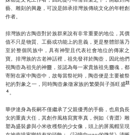
藝、雕刻的興趣，可說是師承排灣族傳統文化的年輕創
作者。
排灣族的古陶壺對於族群來說有非常重要的地位，其價
值不只是物質、工藝或功能上的意義，更是整體部落乃
至於整個民族中，具有神聖且代表社會地位的傳家之
寶。排灣族的古老神話裡，祖先發祥於陶壺，因此他們
視陶壺為祖先的神靈，並認為每一家貴族祖先靈魂，都
寄附在家中陶壺中，故每當祭祀時，陶壺便是主要被祭
註
祀的對象之一，同時陶壺象徵家族的繁榮與子孫旺盛
４
。
華伊達身為長嗣不僅繼承了父親優秀的手藝，也肩負長
女的重責大任，其創作風格寫實率真，例如《青澀》雕
塑為盛裝參與小米收穫祭的少女像，頭上的屏風帽呈現
在地南排家鄉特有的頭飾；《記憶中vuvu的微笑》清晰