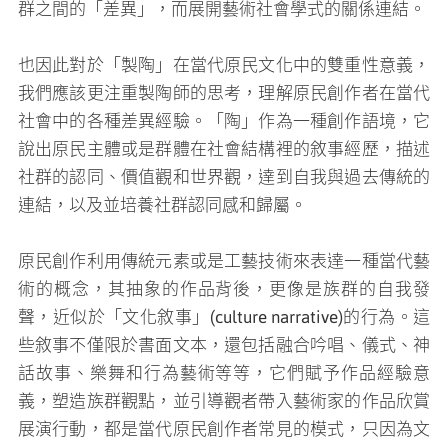
群之間的「差異」，而展開藝術社會學式的關係連結。
也因此對於「製陶」在當代原民文化中的雙重性意義，
我們應該更注重製陶師的思考，理解原民創作者在當代
社會中的各種差異經驗。「陶」作為一種創作語境，它
說出原民主體或是群體在社會結構裡的敘事經歷，描述
社群的認同、價值觀和世界觀，達到自我與過去傳統的
連結，以及並培養社群認同感和歸屬。
原民創作利用傳統元素或是工藝技術來表達一種當代藝
術的概念，其抽象的作品背後，更像是族群的自我發
聲，近似於「文化敘事」(culture narrative)的行為。這
些敘事不僅限於書面文本，還包括融合吟唱、儀式、神
話故事、樂舞和行為藝術等等，它們賦予作品經驗意
義，塑造族群觀點，並引導觀者帶入藝術家的作品欣賞
展演行動，都是當代原民創作者常見的模式，只因為文