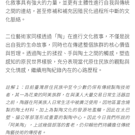
化敘事具有強大的力量，並更有主體性進行自我與傳統
之間的連結，甚至修補和補充因殖民化過程所中斷的文
化脈絡。
二位藝術家同樣透過「陶」在進行文化敘事，不僅是說
出自我的生命故事，同時也在傳遞整個族群的核心價值
與哲理。透過陶土的揉捏、手與陶土之間的觸感，塑造
感知的原民世界樣貌，充分表現當代原住民族的觀點與
文化情感，繼續用陶紀錄內在的心路歷程。
註解１：目前臺灣原住民族中至今少數仍保有傳統製陶技術
者，其一為花東的阿美族群，在與漢人大量交易日常生活器皿
之前，陶器在阿美族人日常生活中被廣泛使用，因地區富含燒
製的陶土材料，加上為製陶文化的發源地濫觴，因此在太巴
塱、貓公等部落形成重要的製陶中心。因此今日我們所說的
「阿美陶」，上述幾個部落的耆老，仍仰賴他們持續擔任傳統
陶藝技術的傳授者。