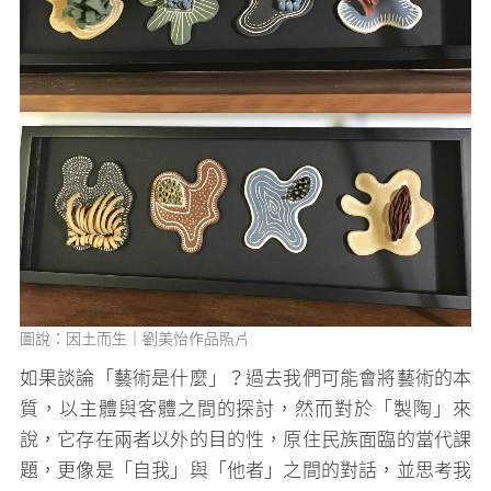
圖說：因土而生｜劉美怡作品照片
圖
如果談論「藝術是什麼」？過去我們可能會將藝術的本
質，以主體與客體之間的探討，然而對於「製陶」來
說，它存在兩者以外的目的性，原住民族面臨的當代課
題，更像是「自我」與「他者」之間的對話，並思考我