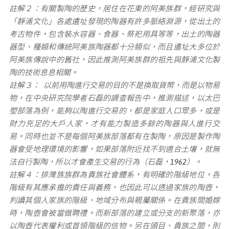
註解２：有關製陶的歷史，居住在花東的阿美族群，經研究與
「靜浦文化」各處遺址發現的陶器有許多脈絡淵源，從出土的
考古物件，包含裝水容器、食器、祭祀用具等等，出土的陶器
器型、種類和傳統阿美族陶器都十分類似，而且遺址大多位於
阿美族傳說中的舊社，因此推測阿美族群的祖先與靜浦文化製
陶的技術息息相關。
註解３： 以前用陶進行交易的目的不是換取貨幣，而是以物易
物，在中央研究院學者石磊的調查報告中，推測描述，以太巴
塱部落為例，能夠以陶進行交易的，都是家庭人口眾多，或是
財力充足的大戶人家，才有能力製造多餘的陶器與人進行交
易。同時也並不是每個阿美族部落都有在製陶，原因是製作陶
器會受地理環境的影響，如果部落附近找不到適合土壤，就無
法自行製陶，所以才會產生交易的行為（石磊，1962）。
註解４：排灣族族群為貴族社會體系，有明確的階級地位，各
階級有其應承擔的責任與義務，也因此可以透過家族的陶壺，
判讀其個人家族的階級、地域分布與親屬關係。在貴族間婚嫁
時，陶壺會被當做聘禮。而新部落的建立或分支的新聚落，亦
以陶壺代表權利或首領階級的信物。另在頭目、貴族之間，則