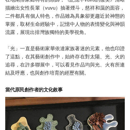
描繪出女性長輩（vuvu）抽著煙斗，慈祥和藹的面容，
二件都具有個人特色，作品雖為具象卻更趨近於神態的
掌握，取材生命經驗中，記憶中人物的表情變化與神韻
流露，展現出排灣族獨特的美學視角。
「光」一直是藝術家華依達家族著迷的元素，他也印證
了這點，在其藝術創作中，始終存在對太陽、光、火的
追尋，在許多聯展中，可以看見作品均與光、火有所連
結及呼應，也與創作培育的經歷有關。
當代原民創作者的文化敘事