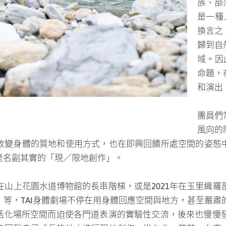
族、部
是一種
換言之
歸到自
域。因
命題，
和演出
圖說：透過
(中間TAI身
；水流、風向的阻力，地形或平坦或尖銳的變化——這些戶
所處空間的姿態中，亦步亦趨地回應著身體的臨場性與現場
在山上花園水道博物館的長串階梯，或是2021年在玉里織羅
等，TAI身體劇場不停在用身體回應空間與地方，甚至嚴肅的
化場所空間而迫使各門道表演的實驗性交流，後來也慢慢發
自回到自己成長的地方進行現地創作。從台北、花蓮、台東