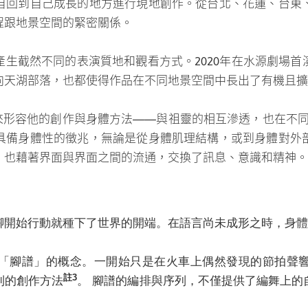
程跟地景空間的緊密關係。
生截然不同的表演質地和觀看方式。2020年在水源劇場
向天湖部落，也都使得作品在不同地景空間中長出了有機且擴
）來形容他的創作與身體方法——與祖靈的相互滲透，也在不
具備身體性的徵兆，無論是從身體肌理結構，或到身體對外
，也藉著界面與界面之間的流通，交換了訊息、意識和精神。
腳開始行動就種下了世界的開端。在語言尚未成形之時，身體
「腳譜」的概念。一開始只是在火車上偶然發現的節拍聲
註3
到的創作方法
。 腳譜的編排與序列，不僅提供了編舞上的