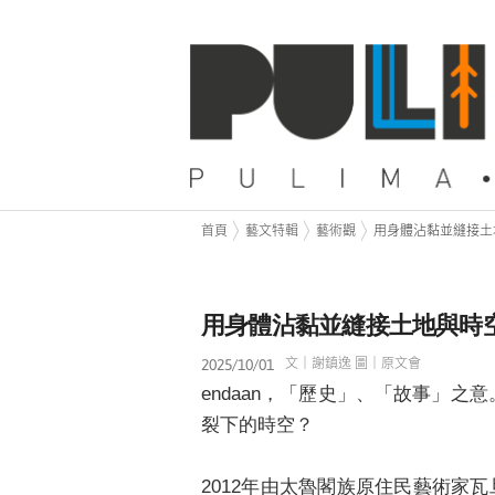
首頁
藝文特輯
藝術觀
用身體沾黏並縫接土地
用身體沾黏並縫接土地與時空：
2025/10/01
文｜謝鎮逸 圖｜原文會
endaan，「歷史」、「故事」
裂下的時空？
2012年由太魯閣族原住民藝術家瓦旦．