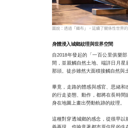
圖說：透過「織布」，延續了關係性世界的
身體浸入城鄉紋理與世界空間
自2018年發起的「一百公里俱
間，並親觸自然土地、端詳日月星
那頭。徒步雖然大面積接觸自然與
畢竟，走路的體感與感官、思緒和
的行走姿態、動作，都將在長時間
身在地圖上畫出勞動軌跡的紋理。
這種對穿透城鄉的感念，從很早以前
義再現，也喻意著都市原住民的生存
的同存一身。