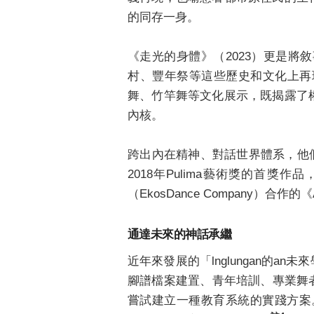
《走光的身體》（2023）更是
村、豐年祭等這些歷史和文化上再
舞、竹竿舞等文化展示，既揭露了
內核。
跨出內在精神、對話世界體系，他們與
2018年Pulima藝術獎的首
（EkosDance Company）
通達未來的神話承繼
近年來發展的「lnglungan的
腳譜檔案建置、青年培訓、專業舞
嘗試建立一種教育系統的實踐方案
註4
程，而非肯定句般的結果。