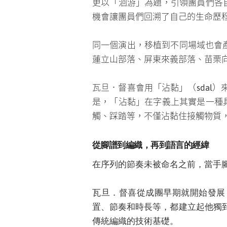
機會讓團員們回溯了自己的生命歷
同一個演出，移植到不同場域也會產
蓮立山部落、屏東來義部落、苗栗
瓦旦．督喜會用「沾黏」（sdal
是，「沾黏」在字義上其實是一種
觸、踩踏等，不僅沾黏住接觸物質
從腳譜到編織，再到語言的經緯
在序列的節奏未被命名之前，當手
瓦旦．督喜從成團早期就開始發展
置、節奏和時長等，都建立起他獨
傳統編織的技術基礎。