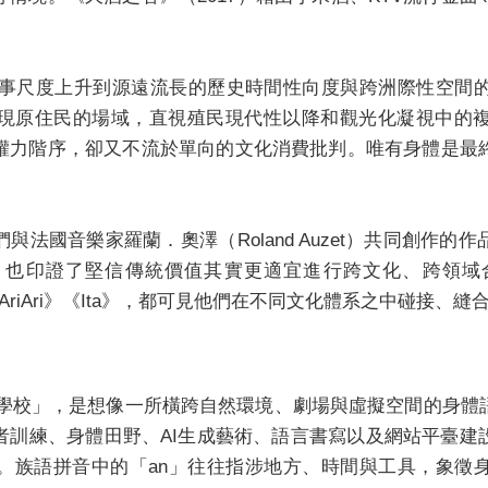
將敘事尺度上升到源遠流長的歷史時間性向度與跨洲際性空間
現原住民的場域，直視殖民現代性以降和觀光化凝視中的
權力階序，卻又不流於單向的文化消費批判。唯有身體是最
法國音樂家羅蘭．奧澤（Roland Auzet）共同創作
獎作品，也印證了堅信傳統價值其實更適宜進行跨文化、跨
合作的《AriAri》《Ita》，都可見他們在不同文化體系之中碰接、
an未來學校」，是想像一所橫跨自然環境、劇場與虛擬空間的
者訓練、身體田野、AI生成藝術、語言書寫以及網站平臺建
。族語拼音中的「an」往往指涉地方、時間與工具，象徵