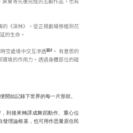
首演的《深林》，從正規劇場移植到花
延的生命。
註2
同時空處境中交互滲透
。 有意思的
部環境的作用力。透過身體部位的碰
便開始記錄下世界的每一片形狀。
響，到後來轉譯成舞蹈動作、重心位
自發理論根基，也可用作思量原住民