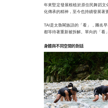
年來堅定發展根植於原住民舞蹈文
化傳承的精神，至今也持續發展著
TAI是太魯閣族語的「看」，團名
都等待著重新被拆解。單向的「看
身體與不同空間的對話