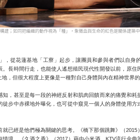
構建；如同把編織的動作視為「種」，象徵血與生命的紅色是關係建築中
樂部」，從花蓮基地「工寮」起步，讓團員和參與者們以自身
辰。長時間行走，也能使人遙想殖民現代性開發以前，原住
土地，但很大程度上更像是一種對自己身體與內在精神世界的
感知，甚至是每一段的神經反射和肌肉回饋而來的痛覺和耗
的徒步中赤裸地外曝化，也可從中窺見一個人的身體使用方
就已經是他們極為關鍵的思考。《橋下那個跳舞》（201
情境。《久酒之香》（2017）藉由小米酒、KTV流行金