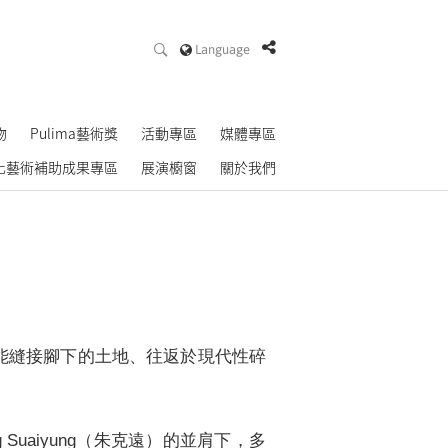
Language
物
Pulima藝術獎
活動專區
媒體專區
化藝術補助成果專區
展演櫥窗
關於我們
又能縫接腳下的土地、往返於現代性碎
 Suaiyung（朱克遠）的並肩下，多