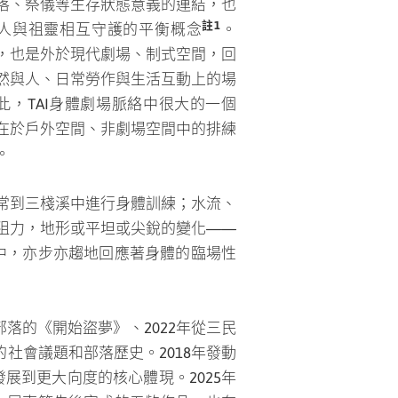
落、祭儀等生存狀態意義的連結，也
註1
人與祖靈相互守護的平衡概念
。
，也是外於現代劇場、制式空間，回
然與人、日常勞作與生活互動上的場
此，TAI身體劇場脈絡中很大的一個
在於戶外空間、非劇場空間中的排練
。
不同的身體訓練，即興回饋所處空間的姿態中，亦步亦趨地回應著身體的
體劇場創立者瓦旦．督喜 Watan Tusi）
外空間的不穩定狀態，除了改變身體
性。所以，每次的演出，都是名副其
部落的《開始盜夢》、2022年從三民
社會議題和部落歷史。2018年發動
展到更大向度的核心體現。2025年
、屏東等先後完成的五齣作品，也有