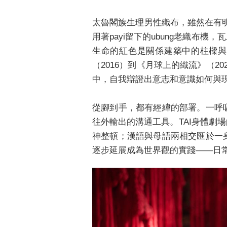
太魯閣族生理男性織布，雖然在有明
用著payi留下的ubung老織
生命的紅色是關係建築中的柱樑與
（2016）到《月球上的織流》（
中，自我辯證出意志和意識如何與
從腳到手，都有經緯的部署。一呼
往外輸出的溝通工具。TAI身體劇
神整頓；漢語與母語兩相交匯於一
逐步延展成為世界觀的實踐——日