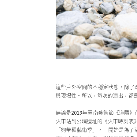
應著身體的臨場性與現場性。
團員們常到三棧溪中進行身體訓練
的質地和使用方式，也在即興回饋
實的「現／限地創作」。
無論是2019年臺南藝術節《道隱》
火車站到公埔遺址的《火車時刻表》
「夠帶種藝術季」，一開始是為了活
更以「洄游」為題，引領團員們各