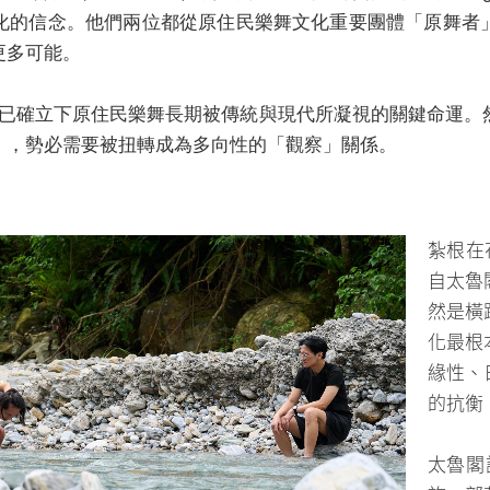
化的信念。他們兩位都從原住民樂舞文化重要團體「原舞者
更多可能。
早已確立下原住民樂舞長期被傳統與現代所凝視的關鍵命運
」，勢必需要被扭轉成為多向性的「觀察」關係。
紮根在
自太魯
然是橫
化最根
緣性、
的抗衡
太魯閣