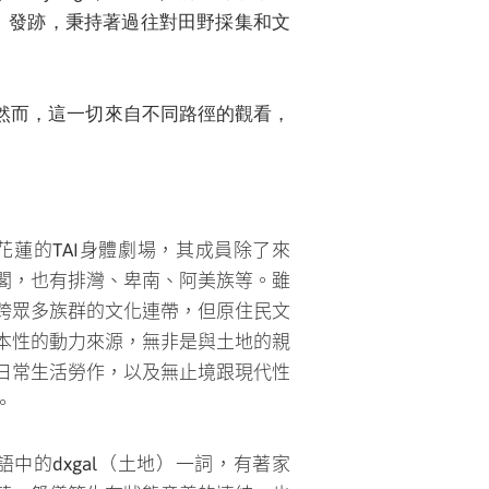
」發跡，秉持著過往對田野採集和文
。然而，這一切來自不同路徑的觀看，
花蓮的TAI身體劇場，其成員除了來
閣，也有排灣、卑南、阿美族等。雖
跨眾多族群的文化連帶，但原住民文
本性的動力來源，無非是與土地的親
日常生活勞作，以及無止境跟現代性
。
語中的dxgal（土地）一詞，有著家