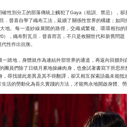
確性別分工的部落傳統上觸犯了Gaya（祖訓、禁忌），
布機，瓦旦．督喜自學了織布工法，延續了關係性世界的構建；如
大地。每一道紗線展開的路徑，交織成繁複、環環相扣的
2020），織布對瓦旦．督喜而言，不只是攸關世代和新舊問
現代性作出抗衡。
吸一踏地，身體就作為連結外部世界的通道，再返向回饋到
場的團員們除了日積月累地操練肉身，也會試著書寫下所思
身，尋找彼此差異及其不得翻譯，卻又相互探索語義未能抵
常生活的勞動化為長久實踐的方法，才能雋永地開啟身體、勞