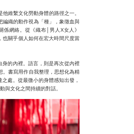
卻是他維繫文化勞動身體的路徑之一。
同把編織的動作視為「種」，象徵血與
關係網絡。從《織布│男人X女人》
題，也關乎個人如何在宏大時間尺度當
自身的內裡。語言，則是再次從內裡
所想。書寫用作自我整理，思想化為精
達之處。從最微小的身體感知出發，
動與文化之間持續的對話。