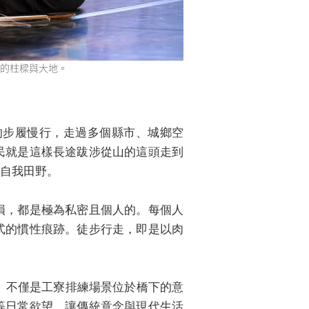
的柱樑與大地。
的步履慢行，走過多個縣市、城鄉空
民就是這樣長途跋涉從山的這頭走到
自我田野。
損，都是極為私密且個人的。每個人
式的慣性痕跡。徒步行走，即是以肉
5）不僅是工寮排練場景位於橋下的意
曲等日常欲望，讓傳統意念與現代生活