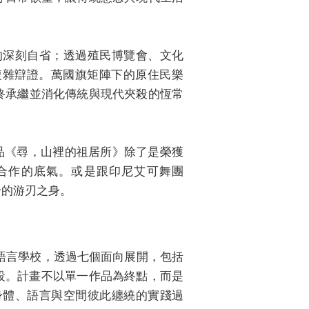
的深刻自省；透過殖民博覽會、文化
複雜辯證。萬國旗矩陣下的原住民樂
終承繼並消化傳統與現代夾殺的恆常
的作品《尋，山裡的祖居所》除了是榮獲
領域合作的底氣。或是跟印尼艾可舞團
縫合的游刃之身。
身體語言學校，透過七個面向展開，包括
設。計畫不以單一作品為終點，而是
身體、語言與空間彼此纏繞的實踐過