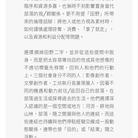
階序和資源多寡，也無時不刻影響置身當代
部落的我╱群關係。更不用提「田野」所帶
來的倫理詰辯：將他人或他方視為素材時，
如何謹慎處理掠奪、消費、「拿了就走」，
以及資源和利益分配等問題。
選擇摘掉田野二字，並非從這些提問中脫
身，而是把太容易導向目的性或其他想像的
不適切標籤先移開，回到人和他們的行動
上。三個社會身分不同的人：影像創作者、
文學創作者、工坊執行長兼策展人，因著不
同的機遇和動力前往╱返回自己的部落，在
部落過生活或探尋過去的生活。他們選擇深
入認識的是一個空間或地方：河流、耕地與
山林，部落，隨之開展與他人的連結，而這
些連結也持續與他們停駐經驗交織成一股動
態關係，連帶也使「目的」或「結果」隨之
浮動。