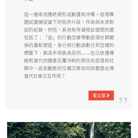
這一連串效應終將形成動盪和沖積。這個專
題試圖捕捉當下的些許片段，作為與未來對
話的紀錄，然而，其他有待凝視並提問的還
包括了：「返」的行動怎樣帶動部落社群關
係的重新塑造，身分和行動該劃分到怎樣的
標籤下、孰為手段孰為目的……在已迭遭傳
統和當代的鏡像反覆沖刷的原住民部落和社
群中，這些動態的交織又將如何與整個台灣
當代社會交互作用？
看文章