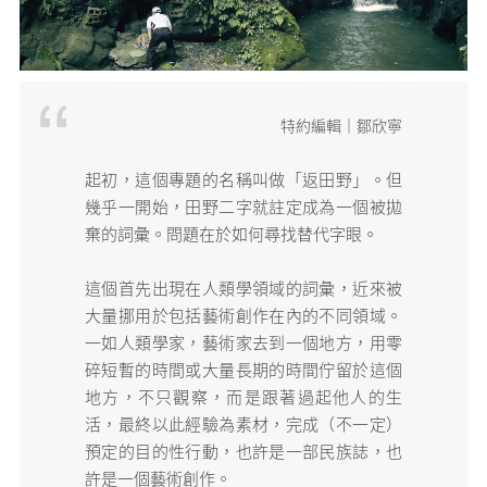
媒體專區
原住民族文化藝術補助成果專區
特約編輯｜鄒欣寧
展演櫥窗
起初，這個專題的名稱叫做「返田野」。但
幾乎一開始，田野二字就註定成為一個被拋
關於我們
棄的詞彙。問題在於如何尋找替代字眼。
這個首先出現在人類學領域的詞彙，近來被
大量挪用於包括藝術創作在內的不同領域。
一如人類學家，藝術家去到一個地方，用零
碎短暫的時間或大量長期的時間佇留於這個
地方，不只觀察，而是跟著過起他人的生
活，最終以此經驗為素材，完成（不一定）
預定的目的性行動，也許是一部民族誌，也
許是一個藝術創作。