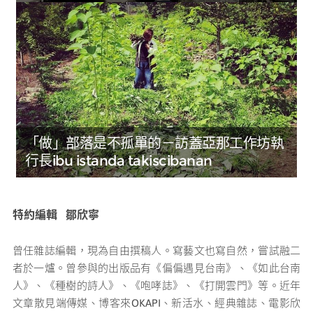
「做」部落是不孤單的－訪蓋亞那工作坊執
行長ibu istanda takiscibanan
特約編輯 鄒欣寧
曾任雜誌編輯，現為自由撰稿人。寫藝文也寫自然，嘗試融二
者於一爐。曾參與的出版品有《偏偏遇見台南》、《如此台南
人》、《種樹的詩人》、《咆哮誌》、《打開雲門》等。近年
文章散見端傳媒、博客來OKAPI、新活水、經典雜誌、電影欣