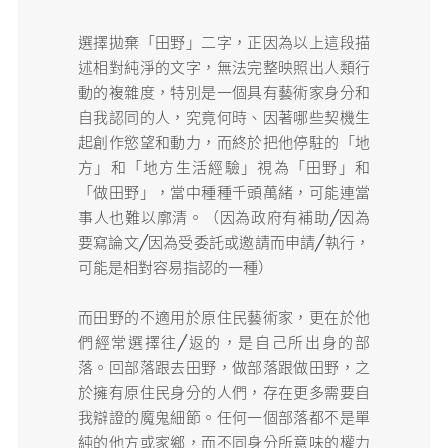
選擇拋棄「田野」二字，正因為以上這段描
述相對純淨的文字，無法完整映照出人類行
動的複雜度，特別是一個具有藝術家身分和
自我認同的人，究竟何時、因著哪些契機生
起創作慾望和動力，而終於把他停駐的「地
方」和「地方生活經驗」視為「田野」和
「做田野」，當中種種千頭萬緒，可能連當
事人也難以廓清。（因為政府有補助╱因為
要寫論文╱因為受委託或邀請而申請╱執行，
可能是相對容易指認的一種）
而田野的不適用於原住民藝術家，更在於他
們經常選擇往╱返的，是自己所出身的部
落。回部落跟去田野，做部落跟做田野，之
於擁有原住民身分的人們，存在更多需要自
我辯證的魔鬼細節。任何一個部落都不是單
純的他方或家鄉，而不同身分所意味的權力