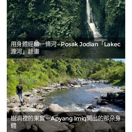
用身體經驗一條河—Posak Jodian「Lakec
渡河」計畫
樹洞裡的果實－Apyang Imiq開出的那朵身
體