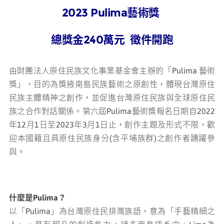
2023 Pulima藝術獎
媒體專區
總獎金240萬元 徵件開跑
原住民族文化藝術補助成果專區
由財團法人原住民族文化事業基金會主辦的「Pulima 藝術
展演櫥窗
獎」，目的為獎掖南島民族藝術之原創性，體現台灣原住
民族主體精神之創作，並促進台灣原住民族與全球原住民
關於我們
族之合作對話關係。第六屆Pulima藝術獎報名日期自
2022
年12月1日至2023年3月1日止，創作主題及形式不限，歡
迎本國籍且具原住民族身分(含平埔族群)之創作者踴躍參
與。
什麼是Pulima？
以「Pulima」為台灣原住民排灣族語，意為「手藝精細之