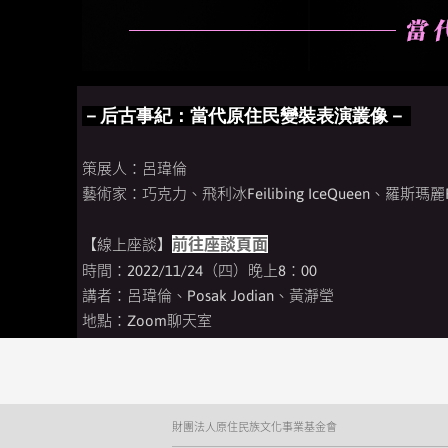
－后古事紀：當代原住民變裝表演叢像－
策展人：呂瑋倫
藝術家：巧克力、飛利冰Feilibing IceQueen、羅斯瑪麗Ro
前往座談頁面
【線上座談】
時間：2022/11/24（四）晚上8：00
講者：呂瑋倫、Posak Jodian、黃瀞瑩
地點：Zoom聊天室
財團法人原住民族文化事業基金會