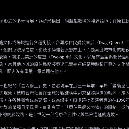
術形式的多元發展，逐步形構出一組越趨雜揉的複調語境；在原住民藝
文化或場域進行各種銜接，台灣原住民變裝皇后（Drag Queen
，他們所現身之處，也幾乎悖離著原鄉故土，而是高度城市化的暗
，例如北美洲的雙靈（Two-spirit）文化，以及南島語系部
象，當其他地域的原住民變裝藝術已開始連結某種越趨正典的文化
淺，歷史沒有重量，意義遠在他方。
一世紀的「島內移工」史，會發現早在近三十年前、早於「變裝皇
的現象。彼時台灣社會在全球冷戰結構中迎來整體經濟的轉向，族
演，在各種場合或為交際、或為謀生。爾後這批表演者有的在1990
社群的某種日常風景、直到今天。「原住民變裝表演」的脈絡，或
下的底層紋路，是上世紀一部分原住民性少數早已遭逢的處境。
90年代出生的原住民青年，在離開結構緊密的親緣場域或部落社會以後