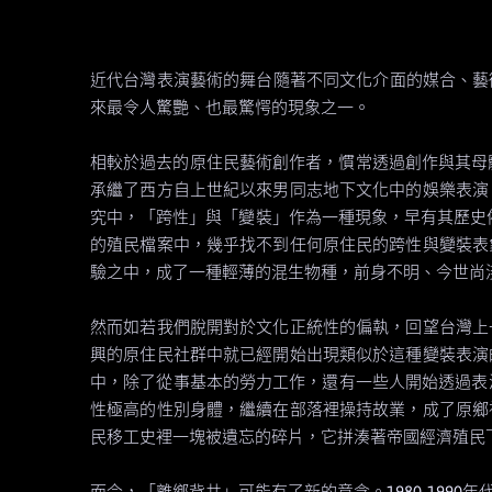
近代台灣表演藝術的舞台隨著不同文化介面的媒合、藝
來最令人驚艷、也最驚愕的現象之一。
相較於過去的原住民藝術創作者，慣常透過創作與其母體
承繼了西方自上世紀以來男同志地下文化中的娛樂表演
究中，「跨性」與「變裝」作為一種現象，早有其歷史依據
的殖民檔案中，幾乎找不到任何原住民的跨性與變裝表
驗之中，成了一種輕薄的混生物種，前身不明、今世尚
然而如若我們脫開對於文化正統性的偏執，回望台灣上
興的原住民社群中就已經開始出現類似於這種變裝表演
中，除了從事基本的勞力工作，還有一些人開始透過表
性極高的性別身體，繼續在部落裡操持故業，成了原鄉
民移工史裡一塊被遺忘的碎片，它拼湊著帝國經濟殖民
而今，「離鄉背井」可能有了新的意含。1980-19