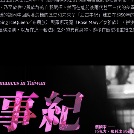
、乃至於性少數族群的自我賦權。然而在這前後兩代甚至三代的差
的認同中回應著怎樣的歷史和未來？「后古事紀」建立在約50年的
bing IceQueen／布農族）與羅斯瑪麗（Rose Mary／泰
建構法則，以及在這一套法則之外的異質身體、游移在斷裂和重接之