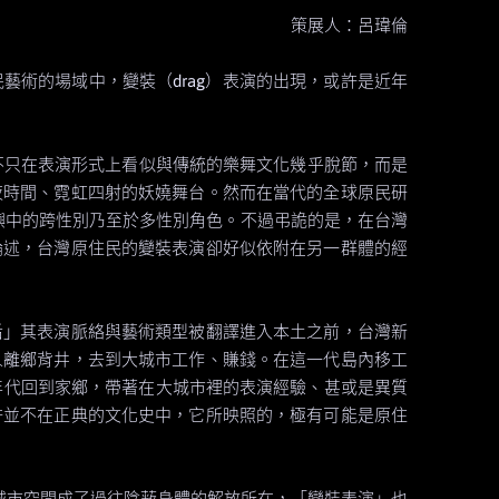
策展人：呂瑋倫
術的場域中，變裝（drag）表演的出現，或許是近年
）不只在表演形式上看似與傳統的樂舞文化幾乎脫節，而是
夜時間、霓虹四射的妖嬈舞台。然而在當代的全球原民研
分島嶼中的跨性別乃至於多性別角色。不過弔詭的是，在台灣
論述，台灣原住民的變裝表演卻好似依附在另一群體的經
后」其表演脈絡與藝術類型被翻譯進入本土之前，台灣新
人離鄉背井，去到大城市工作、賺錢。在這一代島內移工
年代回到家鄉，帶著在大城市裡的表演經驗、甚或是異質
許並不在正典的文化史中，它所映照的，極有可能是原住
，城市空間成了過往陰蔽身體的解放所在，「變裝表演」也