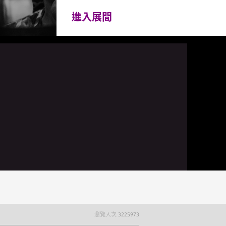
進入展間
瀏覽人次
3225973