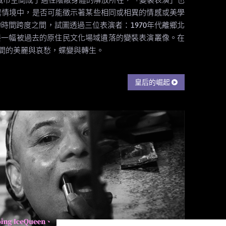
異情境中，是否可能徵示著某些相同或相異的情感或美學
時間跨度之間，試圖透過三位表演者：1970年代離鄉北
雅族），拼湊一幅被過去的原住民文化場域遺落的變裝表演叢像。在
間的美麗與哀愁，蝶變與轉生。
皇后的崛起