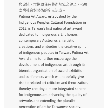
與論述，增進原住民藝術場域之健全，拓展
臺灣社會對藝術的多元認識。
Pulima Art Award, established by the
Indigenous Peoples Cultural Foundation in
2012, is Taiwan’s first national art award
dedicated to indigenous art. It honors
contemporary Austronesian artistic
creations, and embodies the creative spirit
of indigenous peoples in Taiwan. Pulima Art
Award aims to further encourage the
development of indigenous art through its
biennial organization of award exhibition
and conference, which will hopefully give
rise to related art criticism and theorization,
thereby creating a more integrated sphere
for indigenous art, enhancing the quality of
artworks and extending the pluralist
perception of art by Taiwanese society.