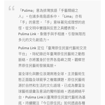
媒體專區
「Pulima」意為排灣族語「手藝精細之
人」。在諸多南島語系中，「Lima」亦有
原住民族文化藝術補助成果專區
「手」的意思，「手」意味著完成理想的途
徑，從文明中實踐與反思之具體表現。
Pulima Link，象徵手與手相連，引發無限而
展演櫥窗
多元的文化創造力。
關於我們
Pulima Link 定位「臺灣原住民當代藝術交流
平台」，除紀錄近年臺灣原住民藝術之動態
脈絡，亦將置身於世界各島嶼之間，觀察世
界原住民藝術發展風貌。
當全球化與數位浪潮席捲全球，主流藝術生
態正面臨全球競爭之複雜課題，原住民藝術
源於自然和生活的文化語境，已成為豐富全
球藝術語彙及意涵的獨特脈絡。透過網絡平
台，Pulima Link以臺灣原住民當代藝術為基
底，持續關注『今日原住民』如何透過各種