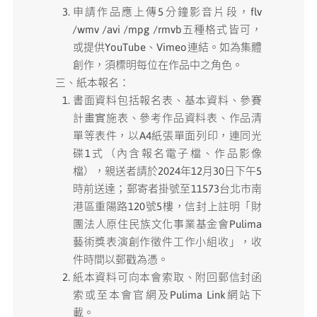
申請作品應上傳5分鐘影音片段，flv
/wmv /avi /mpg /rmvb五種格式皆可，
或提供YouTube、Vimeo連結。如為集體
創作，須標明每位在作品中之角色。
三、紙本報名：
書面資料包括報名表、基本資料、參賽
計畫實施表、參考作品資料表、作品清
單等表件，以A4紙張單面列印，連同光
碟1式（內含報名電子檔、作品影像
檔），親送者請於2024年12月30日下午5
時前送達；郵寄者掛號至11573台北市南
港區重陽路120號5樓，信封上註明「財
團法人原住民族文化事業基金會Pulima
藝術獎表演創作徵件工作小組收」，收
件時間以郵戳為憑。
紙本資料可向本會索取、附回郵信封函
索或至本會官網及Pulima Link網站下
載。