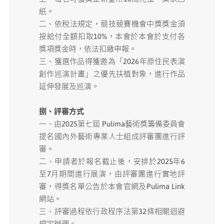
紙。
二、依稅法規定，競技競賽機會中獎獎金須
按給付全額扣取10%，本會於本會於支付各
獎項獎金時，依法扣繳申報。
三、獲選作品得獲邀為「2026年原住民表演
創作巡演計畫」之優先扶植對象，進行作品
延伸發展及巡演。
捌、評審方式
一、由2025第七屆 Pulima藝術獎籌備委員會
提名國內外藝術專業人士組成評審團進行評
審。
二、申請者於報名截止後，安排於2025年6
至7月期間進行展演，由評審團進行實地評
審，得獎名單公告於本會官網及Pulima Link
網站。
三、評審過程依行政程序法第32條相關迴避
規定辦理。