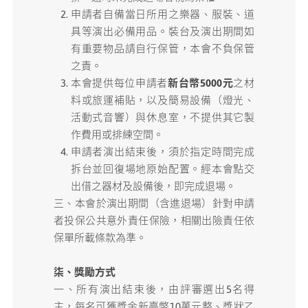
申請者自備當日所用之樂器、服裝、道
具等演出必備用品。裝台及演出期間如
有重要物品請自行保管，本會不負保管
之責。
本會提供每位申請者
新台幣5000元
之材
料或旅運補貼，以及簡易設備（燈光、
活動式音響）與休息室，不提供其它製
作費用或排練空間。
申請者演出結束後，須於指定時間完成
拆台並回復場地原始配置。經本會點交
出借之器材及設備後，即完成退場。
三、本會於演出期間（含進退場）針對申請
者投保公共意外責任保險，相關出險責任依
保單所載條款為準。
柒、獎勵方式
一、所有演出結束後，由評審選出5名得
主，每名可獲獎金新臺幣10萬元整、獎狀乙