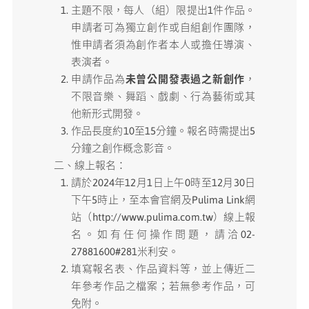
主題不限，每人（組）限提出1件作品。
申請者可為獨立創作或自組創作團隊，
惟申請者須為創作者本人或擔任導演、
表演者。
申請作品為
未曾公開發表過之新創作
，
不限音樂、舞蹈、戲劇、行為藝術或其
他新形式開發。
作品長度約10至15分鐘。報名時需提出5
分鐘之創作概念影音。
二、線上報名：
請於2024年12月1日上午0時至12月30日
下午5時止，至本會官網及Pulima Link網
站（http://www.pulima.com.tw）線上報
名。如有任何操作問題，請洽02-
27881600#281米利安。
填寫報名表、作品資料等，並上傳近二
年參考作品之檔案；若無參考作品，可
免附。