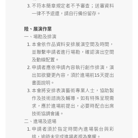
不符本簡章規定者不予審查；送審資料
一律不予退還，請自行備份留存。
陸、展演作業
一、場勘及排演
本會依作品資料安排展演空間及時間，
並聯繫申請者進行場勘，確認演出空間
及動線配置。
申請者應依申請內容執行創作排演，演
出如欲變更內容，須於進場前15天提出
書面說明。
本會將安排表演藝術專業人士，協助製
作及技術諮詢及輔導。如有特殊呈現需
求，應於進場前提出，必要時配合出席
技術協調會議。
二、進場及退場
申請者須於指定時間內進場裝台與彩
排，逾時未完成進場者視為棄權。