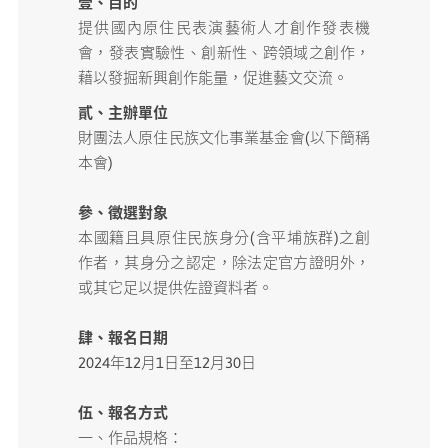
壹、目的
提供國內原住民表演藝術人才創作發表機
媒體專區
會，發表實驗性、創新性、跨領域之創作，
藉以發掘新興創作能量，促進藝文交流。
原住民族文化藝術補助成果專區
貳、主辦單位
財團法人原住民族文化事業基金會(以下簡稱
展演櫥窗
本會)
關於我們
參、徵選對象
本國籍且具原住民族身分(含平埔族群)之創
作者，其身分之認定，除法定官方證明外，
或其它足以提供佐證資料者。
肆、報名日期
2024年12月1日至12月30日
伍、報名方式
一、作品規格：