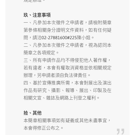
玖、注意事項
一、凡參加本次徵件之申請者，請檢附簡章
第參條相關身分證明文件資料，如有任何疑
問，請洽02-27881600#225陳小姐。
二、凡參加本次徵件之申請者，視為認同本
簡章之各項規定。
三、所有申請作品均不得侵犯他人著作權，
若有違者，本會有權取消資格並依相關規定
辦理，另申請者須自負法律責任。
四、基於宣傳推廣所需，本會對展出及演出
作品有研究、攝影、報導、展出、印製及在
相關文宣、雜誌及網路上刊登之權利。
拾、其他
本簡章相關事項如有疑義或其他未盡事宜，
本會得修正公布之。