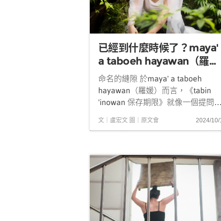
已經到什麼時候了？maya'
a taboeh hayawan（羅
媛）《tabin 'inowan 保存
命名的縫隙 於maya' a taboeh
期限》
hayawan（羅媛）而言，《tabin
'inowan 保存期限》就像一個提問
一個在部落生活、習藝多年的青年
文｜盧宏文 圖｜原文會
2024/10/
因沿途遭逢過許多生命故事所帶出
疑問。它也形成本次演出名稱中的
夏族語標題，tabin在賽夏族語裡，
時...