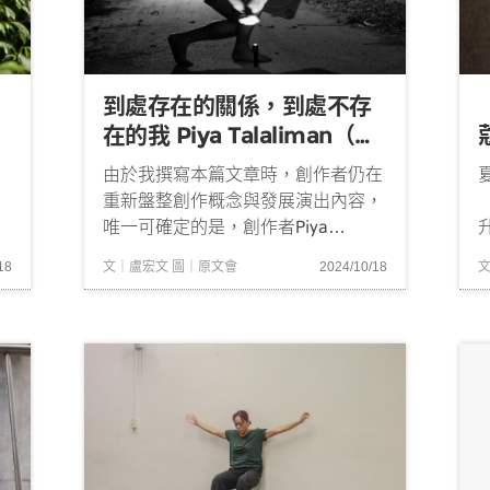
到處存在的關係，到處不存
在的我 Piya Talaliman（李
偉雄）《變形記—關係的界
由於我撰寫本篇文章時，創作者仍在
線》
重新盤整創作概念與發展演出內容，
（
唯一可確定的是，創作者Piya
，
Talaliman（李偉雄）與共同創作
，
文｜盧宏文 圖｜原文會
2024/10/18
18
Temu Masin（徐智文），總是不停
的
地探索著人與人之間，和人與環境之
賽
間的關係。也由於創作主題定調於關
是
為
係，此間變化豈能窮盡，恐怕直到上
連
場前仍在變...