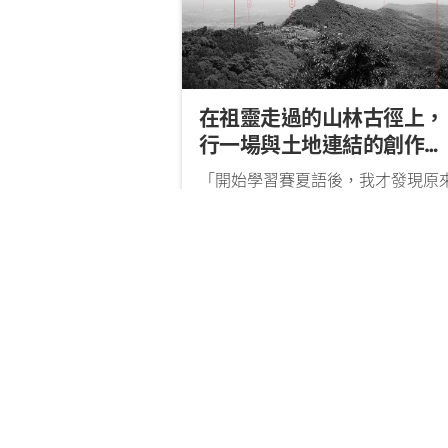
在祖靈走過的山林古徑上，
行一場與土地連結的創作行
動
「開始學習賽夏語後，我才發現原
在描述一個平凡無奇的事物時，從
老們的視角看，是多麼的美麗。」
一次與豆宜臻聊到這次獲得Pulima
文｜鄭沛姍 圖｜豆宜臻
2021/12/
術獎視覺藝術獎的作品時，她總是
先從族語講起。