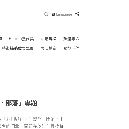
Language
物
Pulima藝術獎
活動專區
媒體專區
化藝術補助成果專區
展演櫥窗
關於我們
．部落
專題
」
做「返田野」。但幾乎一開始，田
拋棄的詞彙。問題在於如何尋找替