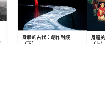
身體的古代：創作對談
身體
來
（下）
（上
耆
提問：吳思鋒、周伶芝。講者：巴
提問：
每
魯．瑪迪霖、瓦旦．督喜、潘巴奈、
魯．瑪
藝
13
以新．索依勇（按發言序）。
以新．
會
責任編輯｜吳思鋒
2021/12/10
責任編輯｜