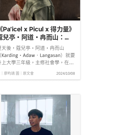
《Pa’icel x Picul x 得力量》
蔻兒亭・阿道・冉而山：像
是脫下一層薄如蜻蜓翅膀的
夏天後，蔻兒亭・阿道・冉而山
皮
Karding・Adaw．Langasan）就要
升上大學三年級，主修社會學，在學
校裡擔任原住民社團的幹部，也協助
文｜廖昀靖 圖｜原文會
2024/10/08
爸爸的劇團「冉而山劇場」的行政工
作。作為一名行為藝術創作者，正在
《Pa’icel x Picul x 得力量》進行一
串的學...