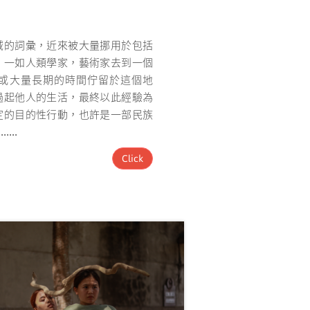
域的詞彙，近來被大量挪用於包括
。一如人類學家，藝術家去到一個
或大量長期的時間佇留於這個地
過起他人的生活，最終以此經驗為
定的目的性行動，也許是一部民族
。
......
Click