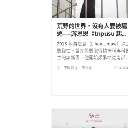
荒野的世界，沒有人要被驅
逐——游恩恩《tnpusu 起個
圓》
2015 年游恩恩（Lihan Umaw）決
要變性。首先得要取得精神科專科
生的診斷書，他開始頻繁地從南部
台北看診，「那時候叫做『性別認
文｜廖昀靖 圖｜原文會
2024/10/
障礙』，後來才改叫『性別不一
致』。」一連串的門診關卡，包含
要晤談近十次。「網路上很多資訊
尤其都一定要你『很女性』，不然
生覺得你只是變...