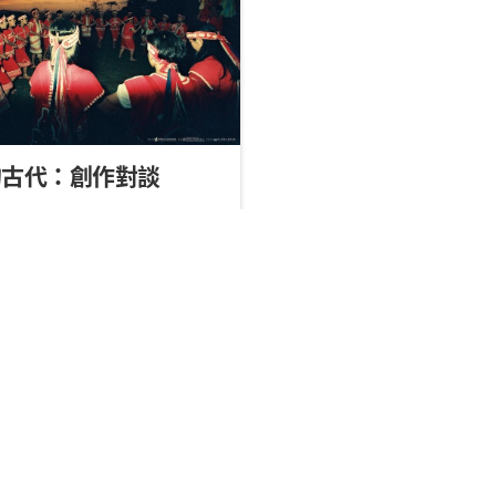
的古代：創作對談
）
吳思鋒、周伶芝。講者：巴
迪霖、瓦旦．督喜、潘巴奈、
索依勇（按發言序）。
吳思鋒
2021/12/10