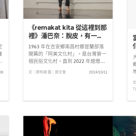
《remakat kita 從這裡到那
裡》潘巴奈：脫皮，有一個
純粹的人在裡面
1963 年在吉安鄉南昌村娜荳蘭部落
定
開幕的「阿美文化村」，是台灣第一
醫
個民俗文化村，直到 2022 年熄燈。
上
橫越六十年的歲月，為這塊土地帶來
同
文｜廖昀靖 圖｜原文會
2024/10/11
08
深遠的影響。這份影響也綿延到了表
演藝術創作者潘巴奈（Pan Panay）
需
文
T
身上。 從小參加花蓮市吉寶竿部落的
，
malalikid，巴奈和大...
醫
慶
的