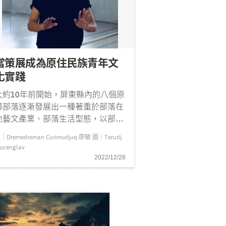
當策展成為原住民族青年文
化實踐
大約10年前開始，屏東縣內的八個原
鄉部落逐漸發展出一種著重於部落在
地藝文產業、部落生活型態，以部落
為策展空間的社區型藝文活動，賦予
｜Dremedreman Curimudjuq 廖敏 圖｜Terudj
「藝術季」、「生活節」、「生活藝
jucenglav
術季」之類的藝文活動名稱。社區節
2022/12/26
(community festival)是具有共同主
題，並在一定的時間內策畫一系列
...