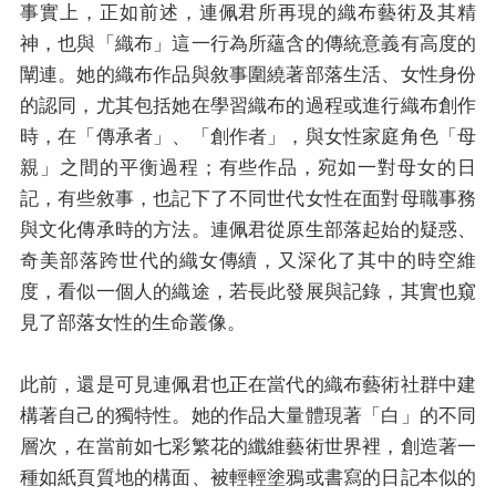
事實上，正如前述，連佩君所再現的織布藝術及其精
神，也與「織布」這一行為所蘊含的傳統意義有高度的
闡連。她的織布作品與敘事圍繞著部落生活、女性身份
的認同，尤其包括她在學習織布的過程或進行織布創作
時，在「傳承者」、「創作者」，與女性家庭角色「母
親」之間的平衡過程；有些作品，宛如一對母女的日
記，有些敘事，也記下了不同世代女性在面對母職事務
與文化傳承時的方法。連佩君從原生部落起始的疑惑、
奇美部落跨世代的織女傳續，又深化了其中的時空維
度，看似一個人的織途，若長此發展與記錄，其實也窺
見了部落女性的生命叢像。
此前，還是可見連佩君也正在當代的織布藝術社群中建
構著自己的獨特性。她的作品大量體現著「白」的不同
層次，在當前如七彩繁花的纖維藝術世界裡，創造著一
種如紙頁質地的構面、被輕輕塗鴉或書寫的日記本似的