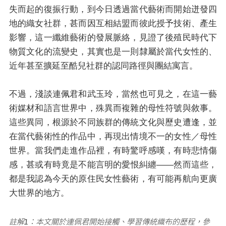
失而起的復振行動，到今日透過當代藝術而開始迸發四
地的織女社群，甚而因互相結盟而彼此授予技術、產生
影響，這一纖維藝術的發展脈絡，見證了後殖民時代下
物質文化的流變史，其實也是一則隸屬於當代女性的、
近年甚至擴延至酷兒社群的認同路徑與團結寓言。
不過，淺談連佩君和武玉玲，當然也可見之，在這一藝
術媒材和語言世界中，殊異而複雜的母性符號與敘事。
這些異同，根源於不同族群的傳統文化與歷史遭逢，並
在當代藝術性的作品中，再現出情境不一的女性／母性
世界。當我們走進作品裡，有時驚呼感嘆，有時悲情傷
感，甚或有時竟是不能言明的愛恨糾纏——然而這些，
都是我認為今天的原住民女性藝術，有可能再航向更廣
大世界的地方。
註解1：本文關於連佩君開始接觸、學習傳統織布的歷程，參