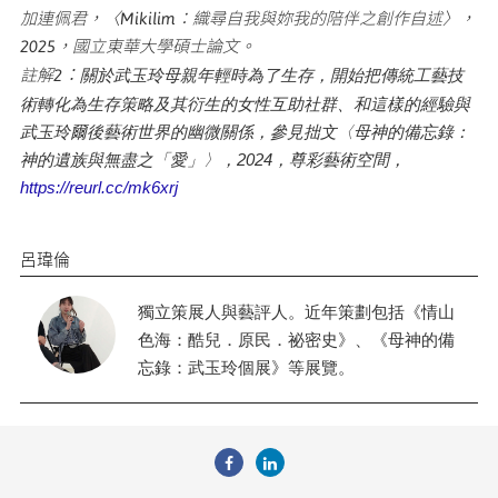
加連佩君，〈Mikilim：織尋自我與妳我的陪伴之創作自述〉，
2025，國立東華大學碩士論文。
：
註解2
關於武玉玲母親年輕時為了生存，開始把傳統工藝技
術轉化為生存策略及其衍生的女性互助社群、和這樣的經驗與
武玉玲爾後藝術世界的幽微關係，參見拙文〈母神的備忘錄：
神的遺族與無盡之「愛」〉，2024，尊彩藝術空間，
https://reurl.cc/mk6xrj
呂瑋倫
獨立策展人與藝評人。近年策劃包括《情山
色海：酷兒．原民．祕密史》、《母神的備
忘錄：武玉玲個展》等展覽。