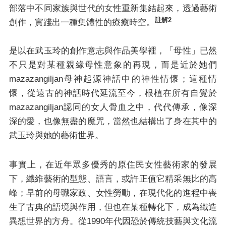
部落中不同家族與世代的女性重新集結起來，透過藝術
註解2
創作，實踐出一種集體性的療癒時空。
是以在武玉玲的創作意志與作品美學裡，「母性」已然
不只是對某種親緣母性意象的再現，而是近於她們
mazazangiljan母神起源神話中的神性情懷；這種情
懷，從遠古的神話時代延流至今，根植在所有自覺於
mazazangiljan認同的女人骨血之中，代代傳承，像深
深的愛，也像無盡的魔咒，當然也結構出了身在其中的
武玉玲與她的藝術世界。
事實上，在近年眾多優秀的原住民女性藝術家的發展
下，纖維藝術的型態、語言，或許正值它精采無比的高
峰；早前的母職家政、女性勞動，在現代化的進程中喪
生了古典的語境與作用，但也在某種轉化下，成為織造
異想世界的方舟。從1990年代因恐於傳統技藝與文化流