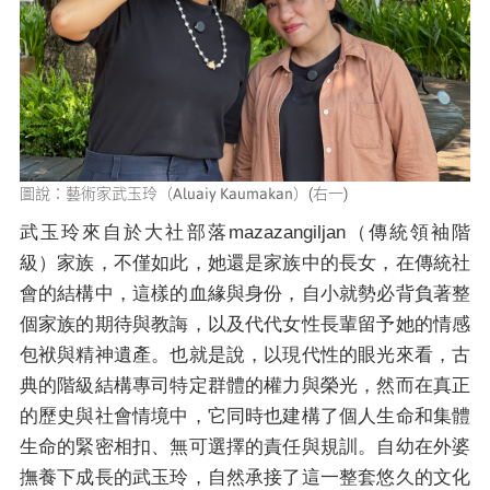
圖說：藝術家武玉玲（Aluaiy Kaumakan）(右一)
武玉玲來自於大社部落mazazangiljan（傳統領袖階
級）家族，不僅如此，她還是家族中的長女，在傳統社
會的結構中，這樣的血緣與身份，自小就勢必背負著整
個家族的期待與教誨，以及代代女性長輩留予她的情感
包袱與精神遺產。也就是說，以現代性的眼光來看，古
典的階級結構專司特定群體的權力與榮光，然而在真正
的歷史與社會情境中，它同時也建構了個人生命和集體
生命的緊密相扣、無可選擇的責任與規訓。自幼在外婆
撫養下成長的武玉玲，自然承接了這一整套悠久的文化