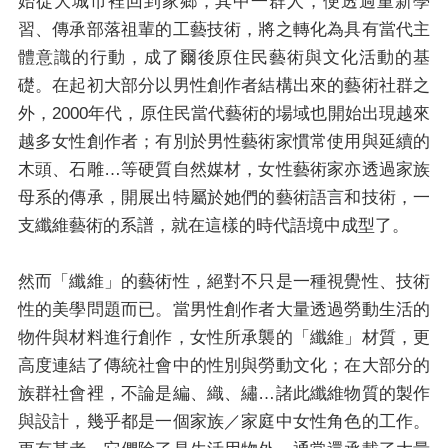
始從大城市裡回到家鄉，其中一群人，便透過重新學
習、傳承部落祖輩的工藝技術，將之轉化為具有當代主
媒體專區
體意識的行動，成了爾後原住民藝術與文化活動的基
礎。在起初大部分以男性創作者結構出來的藝術社群之
原住民族文化藝術補助成果專區
外，2000年代，原住民當代藝術的場域也開始出現越來
越多女性創作者；有別於男性藝術家慣常使用與延續的
展演櫥窗
木頭、石雕…等硬質自然媒材，女性藝術家亦透過家族
母系的傳承，開展出特屬於她們的藝術語言和技術，一
關於我們
支纖維藝術的系譜，就在這樣的時代語境中成型了。
然而「纖維」的藝術性，絕對不只是一種視覺性、技術
性的美學問題而已。當男性創作者大量透過勞動生活的
物件與材料進行創作，女性所承襲的「纖維」材質，更
高度連結了傳統社會中的性別與勞動文化；在大部分的
族群社會裡，不論是編、織、繡…諸此纖維物質的製作
與設計，幾乎都是一個家族／家庭中女性角色的工作。