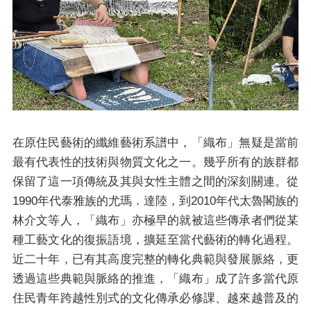
圖
在原住民藝術的纖維藝術系譜中，「織布」無疑是當前
最有代表性的技術與物質文化之一。幾乎所有的族群都
保留了這一項傳統及其與女性主體之間的深刻關連。從
1990年代泰雅族的尤瑪．達陸，到2010年代太魯閣族的
林介文等人，「織布」亦極早的就被這些傳承者們從某
種工藝文化的復振語境，擴延至當代藝術的轉化過程。
近二十年，已有其高度完整的轉化典範與發展脈絡，更
透過這些典範與脈絡的推進，「織布」成了許多當代原
住民青年跨越性別式的文化傳承必修課、越來越普及的