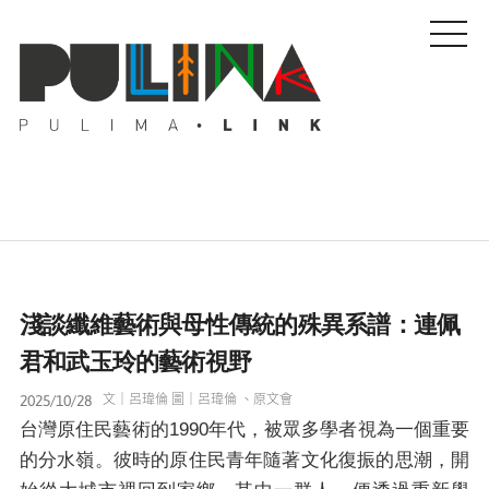
藝文特輯
淺談纖維藝術與母性傳統的殊異系譜：連佩
藝壇人物
君和武玉玲的藝術視野
2025/10/28
文｜呂瑋倫 圖｜呂瑋倫 、原文會
Pulima藝術獎
台灣原住民藝術的1990年代，被眾多學者視為一個重要
的分水嶺。彼時的原住民青年隨著文化復振的思潮，開
活動專區