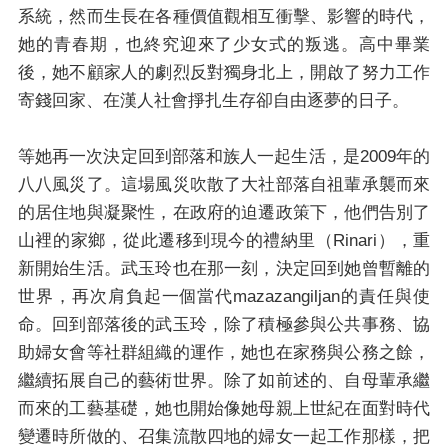
系統，然而生長在各種價值觀相互衝擊、影響的時代，
她的青春期，也終究迎來了少女式的叛逃。高中畢業
後，她不顧家人的劇烈反對獨身北上，開啟了努力工作
寄錢回家、在漢人社會掙扎生存卻自由逐夢的日子。
等她再一次決定回到部落和族人一起生活，是2009年的
八八風災了。這場風災吹散了大社部落自祖輩承襲而來
的居住地與凝聚性，在政府的迫遷政策下，他們告別了
山裡的家鄉，從此遷移到現今的禮納里（Rinari），重
新開始生活。武玉玲也在那一刻，決定回到她曾暫離的
世界，再次肩負起一個當代mazazangiljan的責任與使
命。回到部落後的武玉玲，除了積極參與公共事務、協
助婦女會等社群組織的運作，她也在家務與公務之餘，
繼續拓展自己的藝術世界。除了如前述的、自母輩承繼
而來的工藝基礎，她也開始像她母親上世紀在面對時代
變遷時所做的、召集流散四地的婦女一起工作那樣，把