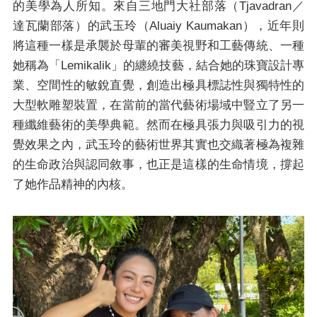
的美學為人所知。來自三地門大社部落（Tjavadran／
達瓦蘭部落）的武玉玲（Aluaiy Kaumakan），近年則
將這種一樣是承襲於母輩的審美視野和工藝傳統、一種
她稱為「Lemikalik」的纏繞技藝，結合她的珠寶設計專
業、空間性的敏銳直覺，創造出極具標誌性與獨特性的
大型軟雕塑裝置，在當前的當代藝術場域中豎立了另一
種纖維藝術的美學典範。然而在極具張力與吸引力的視
覺效果之內，武玉玲的藝術世界其實也交織著極為複雜
的生命政治與認同敘事，也正是這樣的生命情境，撐起
了她作品精神的內核。