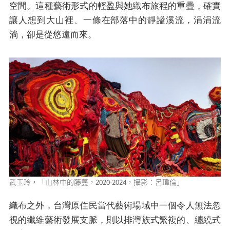
空間。這種藝術形式的輕盈與她織布旅程的重疊，確實
讓人想到大山裡、一條在部落中的靜謐溪流，涓涓流
淌，卻是從悠遠而來。
武玉玲，「山林中的藤蔓，2020-2024，攝影：呂瑋倫」
織布之外，台灣原住民當代藝術場域中一個令人無法忽
視的纖維藝術發展支脈，則以排灣族式繁複的、纏繞式