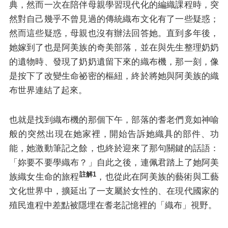
典，然而一次在陪伴母親學習現代化的編織課程時，突
然對自己幾乎不曾見過的傳統織布文化有了一些疑惑；
然而這些疑惑，母親也沒有辦法回答她。直到多年後，
她嫁到了也是阿美族的奇美部落，並在與先生整理奶奶
的遺物時、發現了奶奶遺留下來的織布機，那一刻，像
是按下了改變生命祕密的樞紐，終於將她與阿美族的織
布世界連結了起來。
也就是找到織布機的那個下午，部落的耆老們竟如神喻
般的突然出現在她家裡，開始告訴她織具的部件、功
能，她激動筆記之餘，也終於迎來了那句關鍵的話語：
「妳要不要學織布？」自此之後，連佩君踏上了她阿美
註解1
族織女生命的旅程
，也從此在阿美族的藝術與工藝
文化世界中，擴延出了一支屬於女性的、在現代國家的
殖民進程中差點被隱埋在耆老記憶裡的「織布」視野。