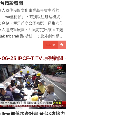
全台精彩盛開
法人原住民族文化事業基金會主辦的
0Pulima藝術節」，有別以往辦理模式，
大亮點，便是首度公開徵選，邀集六位
展人組成策展團，共同訂定出該屆主題
lak tnbarah 路 折枝」；此外創作期...
more
-06-23 IPCF-TITV 原視新聞
Pulima部落踏查計畫 全台6處接力