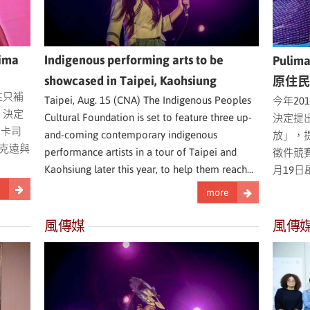
ma
Indigenous performing arts to be
Pul
showcased in Taipei, Kaohsiung
原住
往只補
Taipei, Aug. 15 (CNA) The Indigenous Peoples
今年20
，決定
Cultural Foundation is set to feature three up-
決定提出
出卡司
and-coming contemporary indigenous
放」，提
朱克遠與
performance artists in a tour of Taipei and
徵件競
Kaohsiung later this year, to help them reach...
月19日
e
more
風傳媒
風傳