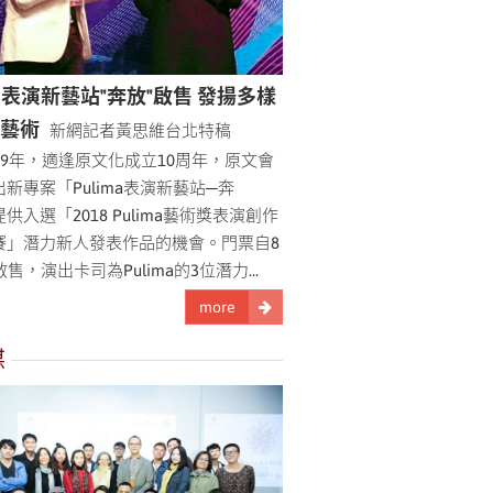
ima表演新藝站"奔放"啟售 發揚多樣
民藝術
新網記者黃思維台北特稿
19年，適逢原文化成立10周年，原文會
新專案「Pulima表演新藝站─奔
供入選「2018 Pulima藝術獎表演創作
賽」潛力新人發表作品的機會。門票自8
啟售，演出卡司為Pulima的3位潛力...
more
媒