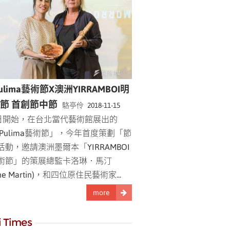
Pulima藝術節X澳洲YIRRAMBOI明
節 首創節中節
駱亭伶 2018-11-15
7日開始，在台北當代藝術館展出的
8Pulima藝術節」，今年首度策劃「節
動，邀請澳洲墨爾本「YIRRAMBOI
術節」的策展總監卡洛琳．馬汀
line Martin)，和四位原住民藝術家
...
more
i Times