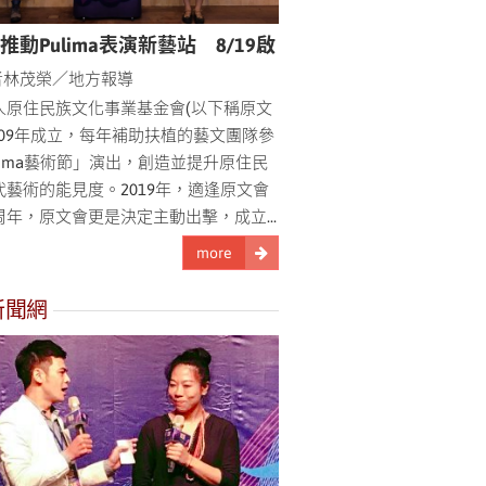
推動Pulima表演新藝站 8/19啟
者林茂榮／地方報導
人原住民族文化事業基金會(以下稱原文
009年成立，每年補助扶植的藝文團隊參
lima藝術節」演出，創造並提升原住民
代藝術的能見度。2019年，適逢原文會
周年，原文會更是決定主動出擊，成立...
more
新聞網