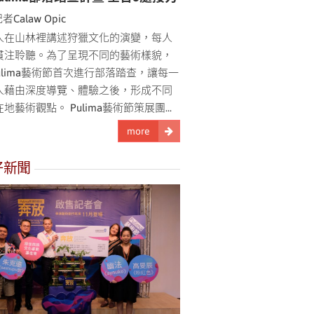
者Calaw Opic
人在山林裡講述狩獵文化的演變，每人
貫注聆聽。為了呈現不同的藝術樣貌，
ulima藝術節首次進行部落踏查，讓每一
人藉由深度導覽、體驗之後，形成不同
地藝術觀點。 Pulima藝術節策展團...
more
好新聞