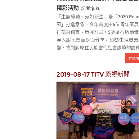
精彩活動
記者tjuku
「生氣蓬勃、宛如新生」是「2020 Puli
節」打造意象，今年首度由6位青年策展
行部落踏查、策展計畫，5號舉行啟動儀
展人跟民眾面對面分享，細察生活周遭
變，找到對原住民族當代社會處境的詮釋..
mor
2019-08-17 TITV 原視新聞