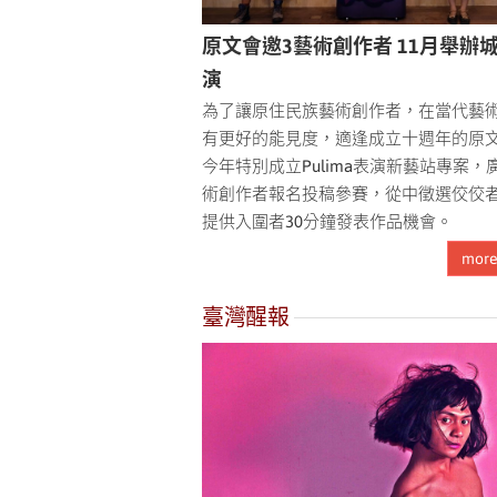
原文會邀3藝術創作者 11月舉辦
演
為了讓原住民族藝術創作者，在當代藝
有更好的能見度，適逢成立十週年的原
今年特別成立Pulima表演新藝站專案，
術創作者報名投稿參賽，從中徵選佼佼
提供入圍者30分鐘發表作品機會。
mor
臺灣醒報