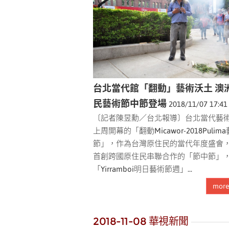
台北當代館「翻動」藝術沃土 澳
民藝術節中節登場
2018/11/07 17:4
〔記者陳昱勳／台北報導〕台北當代藝
上周開幕的「翻動Micawor-2018Pulim
節」，作為台灣原住民的當代年度盛會
首創跨國原住民串聯合作的「節中節」
「Yirramboi明日藝術節週」...
mor
2018-11-08 華視新聞