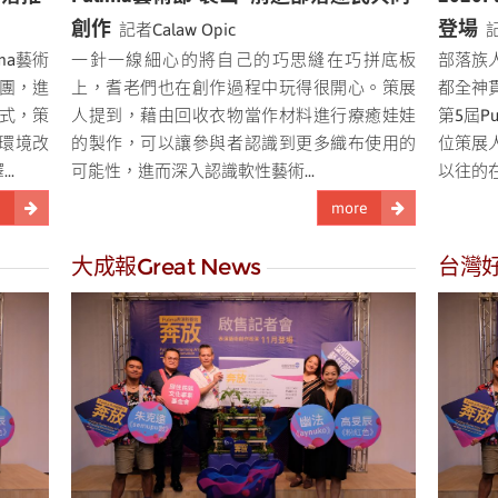
創作
登場
記者Calaw Opic
記
ma藝術
一針一線細心的將自己的巧思縫在巧拼底板
部落族
團，進
上，耆老們也在創作過程中玩得很開心。策展
都全神
式，策
人提到，藉由回收衣物當作材料進行療癒娃娃
第5屆P
環境改
的製作，可以讓參與者認識到更多織布使用的
位策展
.
可能性，進而深入認識軟性藝術...
以往的在
e
more
大成報Great News
台灣