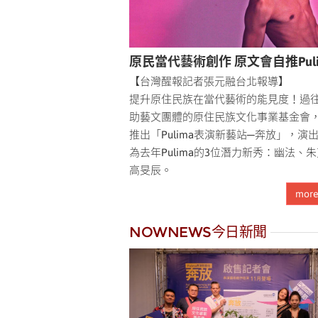
原民當代藝術創作 原文會自推Puli
【台灣醒報記者張元融台北報導】
提升原住民族在當代藝術的能見度！過
助藝文團體的原住民族文化事業基金會
推出「Pulima表演新藝站─奔放」，演
為去年Pulima的3位潛力新秀：幽法、
高旻辰。
mor
NOWNEWS今日新聞