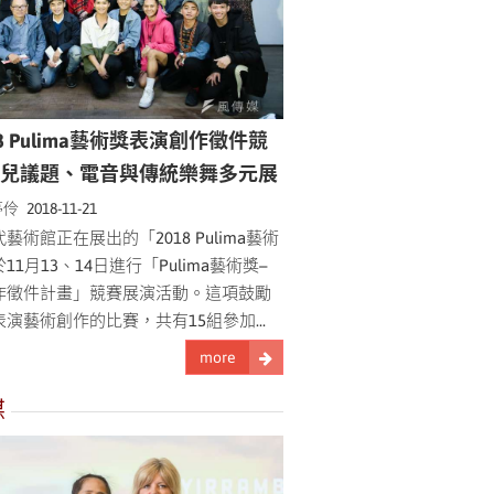
18 Pulima藝術獎表演創作徵件競
酷兒議題、電音與傳統樂舞多元展
 2018-11-21
藝術館正在展出的「2018 Pulima藝術
11月13、14日進行「Pulima藝術獎–
作徵件計畫」競賽展演活動。這項鼓勵
演藝術創作的比賽，共有15組參加...
more
媒