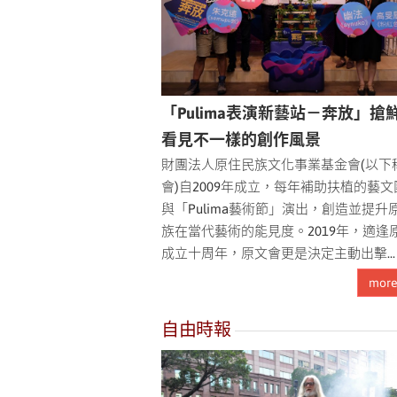
「Pulima表演新藝站－奔放」搶
看見不一樣的創作風景
財團法人原住民族文化事業基金會(以下
會)自2009年成立，每年補助扶植的藝
與「Pulima藝術節」演出，創造並提升
族在當代藝術的能見度。2019年，適逢
成立十周年，原文會更是決定主動出擊...
mor
自由時報