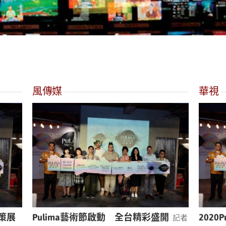
風傳媒
華視
大策展
Pulima藝術節啟動 全台精彩盛開
202
記者