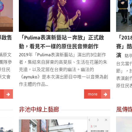
鮮啟售
「Pulima表演新藝站－奔放」正式啟
「20
動，看見不一樣的原住民音樂創作
賽」
稱原文
2019年「Pulima表演新藝站」演出的3位創作
演
駱亭伶
文團隊參
者，集結來自屏東的高旻辰、生活在花蓮的朱
台北當代
原住民
克遠，以及定居在台東的幽法。幽法的
節」，於
原文會
《aynuko》是本次演出節目中唯一以音樂為創
表演創
作主體的作品...
原住民表
e
more
非池中線上藝廊
風傳