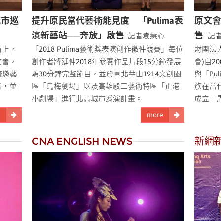
城市巡
提升原民當代藝術能見度 「Pulima表
原文會
演新藝站──奔放」啟售
售
記者袁慧心
記
術上，
「2018 Pulima藝術獎表演創作徵件競賽」每位
財團法
文會，
創作者將延伸2018年參賽作品片段15分鐘發展
會)自2
廣邀藝
為30分鐘完整節目，並於臺北華山1914文創園
與「Pu
者，並
區「烏梅劇場」以及高雄駁二藝術特區「正港
族在當
小劇場」進行北高城市巡演計畫。
成立十
e
more
CNA ENGLISH NEWS
新網