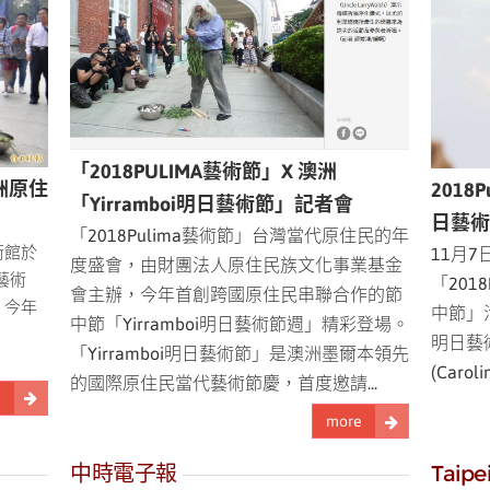
「2018PULIMA藝術節」X 澳洲
洲原住
2018
「Yirramboi明日藝術節」記者會
日藝術
1
「2018Pulima藝術節」台灣當代原住民的年
術館於
11月
度盛會，由財團法人原住民族文化事業基金
a藝術
「201
會主辦，今年首創跨國原住民串聯合作的節
，今年
中節」活
中節「Yirramboi明日藝術節週」精彩登場。
，
明日藝
「Yirramboi明日藝術節」是澳洲墨爾本領先
(Caro
的國際原住民當代藝術節慶，首度邀請...
e
more
中時電子報
Taipe