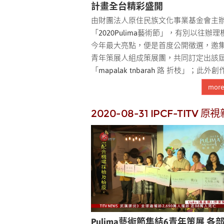
計畫全台精彩盛開
由財團法人原住民族文化事業基金會主
「2020Pulima藝術節」，有別以往辦
今年最大亮點，便是首度公開徵選，邀
青年策展人組成策展團，共同訂定出該
「mapalak tnbarah 路 折枝」；此外創作
mor
2020-08-31 IPCF-TITV 原
Pulima藝術節集結6青年策展 各