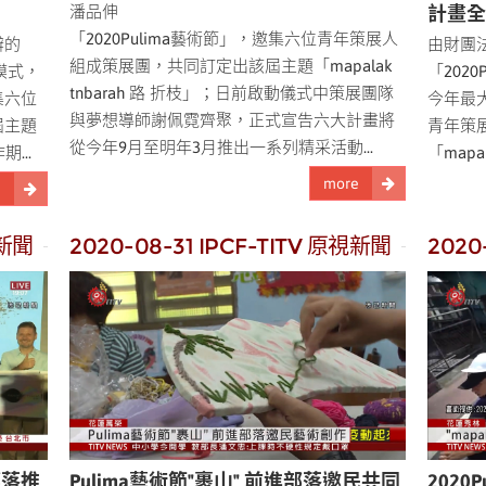
潘品伸
計畫
「2020Pulima藝術節」，邀集六位青年策展人
辦的
由財團
組成策展團，共同訂定出該屆主題「mapalak
理模式，
「202
tnbarah 路 折枝」；日前啟動儀式中策展團隊
集六位
今年最
與夢想導師謝佩霓齊聚，正式宣告六大計畫將
屆主題
青年策
從今年9月至明年3月推出一系列精采活動...
期...
「mapa
more
e
視新聞
2020-08-31 IPCF-TITV 原視新聞
2020
部落推
Pulima藝術節"裹山" 前進部落邀民共同
2020