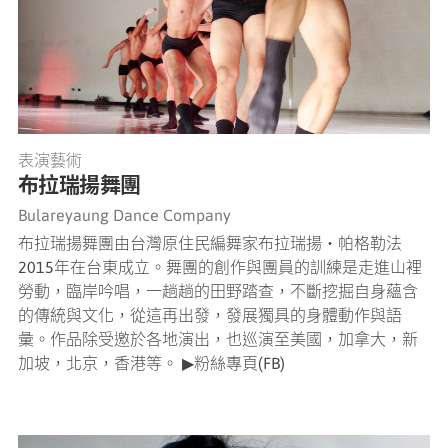
表演藝術
布拉瑞揚舞團
Bulareyaung Dance Company
布拉瑞揚舞團由台灣原住民編舞家布拉瑞揚・帕格勒法
2015年在台東成立。舞團的創作與團員的訓練是走進山裡
勞動，臨岸吟唱，一趟趟的田野踏查，不斷挖掘自身蘊含
的傳統與文化，從這再出發，發展獨具的身體動作與語
彙。作品除受邀於各地演出，也巡演至美國，加拿大，新
加坡，北京，香港等。 ▶粉絲專頁(FB)