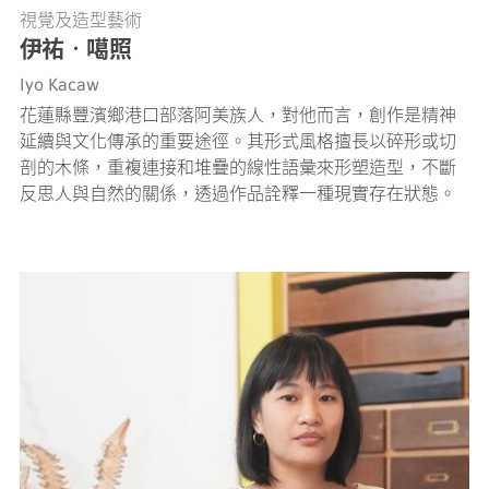
視覺及造型藝術
伊祐‧噶照
Iyo Kacaw
花蓮縣豐濱鄉港口部落阿美族人，對他而言，創作是精神
延續與文化傳承的重要途徑。其形式風格擅長以碎形或切
剖的木條，重複連接和堆疊的線性語彙來形塑造型，不斷
反思人與自然的關係，透過作品詮釋一種現實存在狀態。