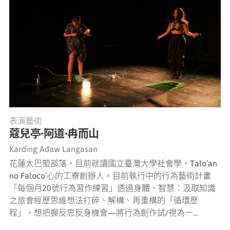
表演藝術
蔻兒亭·阿道·冉而山
Karding Adaw Langasan
花蓮太巴塱部落，目前就讀國立臺灣大學社會學，Talo’an
no Faloco’心的工寮創辦人。目前執行中的行為藝術計畫
「每個月20號行為習作練習」透過身體、智慧：汲取知識
之旅會經歷思維想法打碎、解構、再重構的「循環歷
程」，想把握反思反身機會—將行為創作試/視為一...