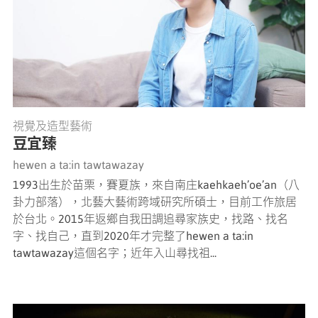
視覺及造型藝術
豆宜臻
hewen a ta:in tawtawazay
1993出生於苗栗，賽夏族，來自南庄kaehkaeh’oe’an（八
卦力部落），北藝大藝術跨域研究所碩士，目前工作旅居
於台北。2015年返鄉自我田調追尋家族史，找路、找名
字、找自己，直到2020年才完整了hewen a ta:in
tawtawazay這個名字；近年入山尋找祖...