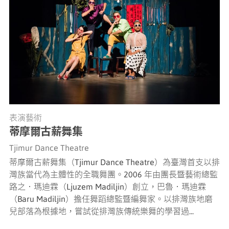
表演藝術
蒂摩爾古薪舞集
Tjimur Dance Theatre
蒂摩爾古薪舞集（Tjimur Dance Theatre）為臺灣⾸⽀以排
灣族當代為主體性的全職舞團。2006 年由團長暨藝術總監
路之．瑪迪霖（Ljuzem Madiljin）創⽴，巴魯．瑪迪霖
（Baru Madiljin）擔任舞蹈總監暨編舞家。以排灣族地磨
兒部落為根據地，嘗試從排灣族傳統樂舞的學習過...