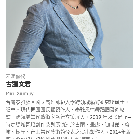
表演藝術
古羅文君
Miru Xiumuyi
台灣泰雅族。國立高雄師範大學跨領域藝術研究所碩士。
稻草人現代舞團團長暨製作人、泰雅風情舞蹈團藝術總
監，跨領域當代藝術家暨獨立策展人。2009 年起《足 in─
特定場域舞蹈創作系列展演》於古蹟、畫廊、咖啡館、廢
墟、樹屋、台北當代藝術館發表之演出製作人。2014年蕭