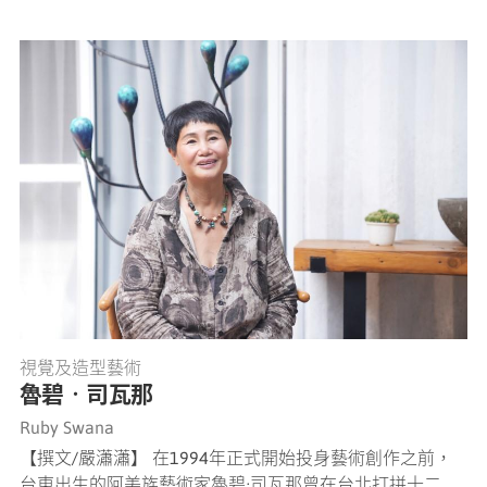
視覺及造型藝術
魯碧‧司瓦那
Ruby Swana
【撰文/嚴瀟瀟】 在1994年正式開始投身藝術創作之前，
台東出生的阿美族藝術家魯碧·司瓦那曾在台北打拼十二