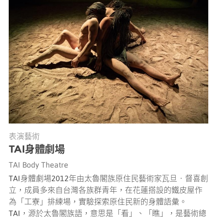
表演藝術
TAI身體劇場
TAI Body Theatre
TAI身體劇場2012年由太魯閣族原住民藝術家瓦旦‧督喜創
立，成員多來自台灣各族群青年，在花蓮搭設的鐵皮屋作
為「工寮」排練場，實驗探索原住民新的身體語彙。
TAI，源於太魯閣族語，意思是「看」、「瞧」，是藝術總