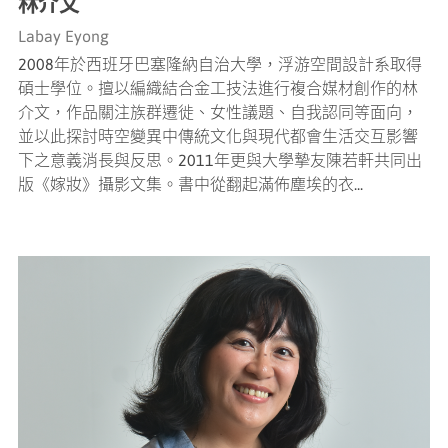
林介文
Labay Eyong
2008年於西班牙巴塞隆納自治大學，浮游空間設計系取得
碩士學位。擅以編織結合金工技法進行複合媒材創作的林
介文，作品關注族群遷徙、女性議題、自我認同等面向，
並以此探討時空變異中傳統文化與現代都會生活交互影響
下之意義消長與反思。2011年更與大學摯友陳若軒共同出
版《嫁妝》攝影文集。書中從翻起滿佈塵埃的衣...