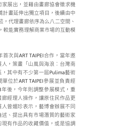
薦計畫延伸出獨立項目，後續由中
菘，代理畫廊依序為么八二空間、
，較能實務理解商業市場的互動模
次與ART TAIPEI合作，當年邀
展人，策畫「山風與海浪︰台灣南
其中有不少第一屆Pulima藝術
於ART TAIPEI參展並負責經
停辦3年後，今年則調整參展模式，重
畫廊經理人操作，讓原住民作品更
展人曾媚珍表示，藝博會辦展不同
論述、提出具有市場潛質的藝術家
的現有作品的收藏價值，或是協調
品規格；在定價策略上，她亦坦言