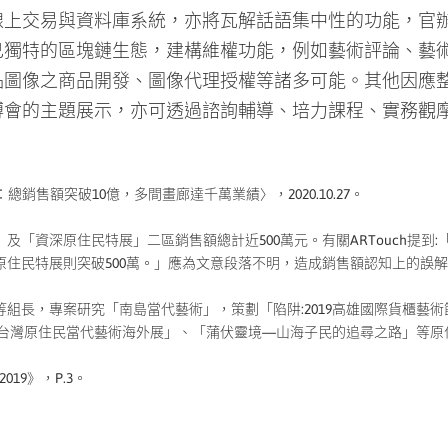
己獨特的區塊鏈生態，建構維權功能，例如藝術評論、藝
品圖像之商品開發、圖像代理授權等諸多可能。其他因應
博會的主題展示，亦可透過諮詢輔導、培力課程、實務觀
售戰報：總銷售額突破10億，多間畫廊達千萬業績〉，2020.10.27。
及「資深原住民特展」二區銷售額總計近500萬元。有關ARTouch提到:
原住民特展則突破500萬。」應為文意段落不明，造成銷售額認知上的誤
組長，專案研究「南島當代藝術」，策劃「陷阱:2019高雄國際貨櫃藝術
籬-台灣原住民當代藝術海外展」、「蒲伏靈境—山海子民的追尋之路」等原
t 2019》，P.3。