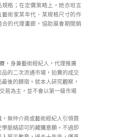
位藝術家某年代、某規格尺寸的作
適合的代理畫廊，協助展會期間銷
參賽，身兼藝術經紀人，代理推廣
術品的二次流通市場，拍賣的成交
品最後的歸宿。就本人研究觀察，
下交易為主，並不會以第一級市場
識，無仲介商或藝術經紀人引領買
史學脈絡認可的藏購意願。不過即
投入展示教育，過去十年來，僅高
原住民當代作品。