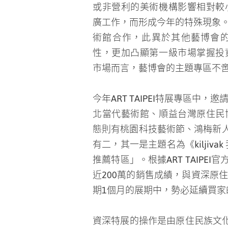
或非營利的美術機構影響相對較
廣工作，而形成今年的特殊現象。AR
術館合作，此異於其他藝博會
性，更加凸顯第一級市場掌握投
市場而言，藝博會的主題專區不
今年ART TAIPEI特展專區中
北當代藝術館、順益台灣原住民
挹注下，劃分出18個主題特展專區
特展；另一為文化部與原住民族委員
有七萬參觀人次，總銷售額則突破
(註1)(註2) 此外，資深特展
資深特展的操作是由原住民族文化發
請撒古流．巴瓦瓦隆、尤瑪．達