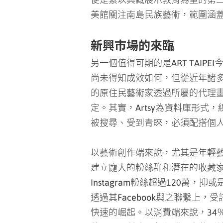
新興市場的來臨
另一個值得可期的是ART TAI
尚未得知成效如何，但從近年諸
的原住民藝術家透過所屬的代理畫
定。其實，Artsy為資料庫形
被搜尋、受到青睞，必須配搭個
以藝術創作端來說，尤其是年輕
建立龐大的粉絲群和潛在的收藏家群。
Instagram粉絲超過120萬，抑或是
透過其Facebook與之聯繫上，受
快速的崛起。以消費端來說，34
的32％。其中，新興購買者的千禧