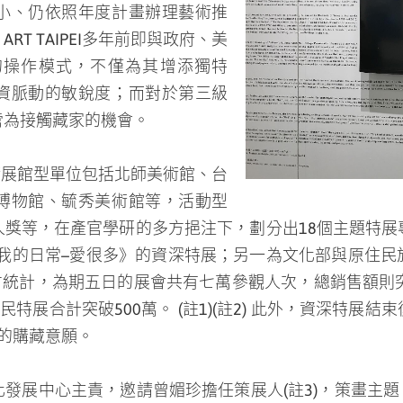
小、仍依照年度計畫辦理藝術推
T TAIPEI多年前即與政府、美
的操作模式，不僅為其增添獨特
資脈動的敏銳度；而對於第三級
啻為接觸藏家的機會。
，邀請展館型單位包括北師美術館、台
博物館、毓秀美術館等，活動型態則有桃園科技藝術節、
。當中，原住民藝術特區規劃有二，其一是主題名為《kilj
會共同合作的「原住民新銳推薦特區」。根據ART TA
10億，原住民新銳特區都有將近200萬的銷售成績，與
結束後，將移展至尊彩藝術中心，在為期1個月的展期中，勢
展中心主責，邀請曾媚珍擔任策展人(註3)，策畫主題《kil
陸、達比烏蘭．古勒勒、尼誕．達給伐歷、林介文等藝