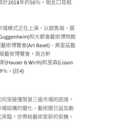
術市場模式正在上演，以銷售端、展
uggenheim)和大都會藝術博物館
覽會(Art Basel)、弗里茲藝
F)等頂級藝術博覽會，高古軒
Hauser & Wirth)和里森(Lisson
％。(註4)
如何突破僅限第三級市場的困境，
市場結構的變化、藝術圈日益加劇
代來臨，亦帶給藝術家新的契機。
辦或非營利型之第三級市場必須因