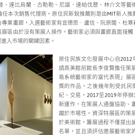
擔任本次銷售代理商。原住民新銳推薦則是由MIT新人推
合專業畫廊，入選藝術家有宜德思‧盧信、阮原閩、杜寒
該展區由於沒有策展人操作，藝術家必須與畫廊直面接觸
握進入市場的關鍵因素。
原住民族文化發展中心自2012年首
請高美館前館長李俊賢擔任策
島系統藝術家的當代表現」展區，
獎的作品，之後幾年則受託民間單位
紀、交易，2017至2019年
新運作，在策展人通盤協助、
趨於市場性。資深特展區的策
於美術館，籌展過程不僅提出
名單，並且須評估邀展藝術家
藝術家重新創作適於收藏的作