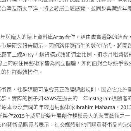
PEI今年與龐大的線上資料庫Artsy合作，藉由虛實通路的
多市場研究報告顯示，因網路伴隨而生的數位時代，將開
廊而上線Artsy，銷貨模式諸如佣金比例、扣除月租費
式，線上的原住民藝術家皆為獨立個體，如何面對全球競爭
人的社群媒體操作。
藝術家，社群媒體可能會真正改變遊戲規則，因為它允許
實際的例子如KAWS在過去的一年Instagram追隨者
原本沒沒無聞的年輕迦納藝術家Ibrahim Mahama，2013年藝術
託製作2015年威尼斯雙年展創作規模最大的裝置藝術之一《約束之
％的藝術品購買者表示，社交媒體對他們購買藝術品的決定
世代中，55％會透過社群媒體找到線上藝術平台，比例高