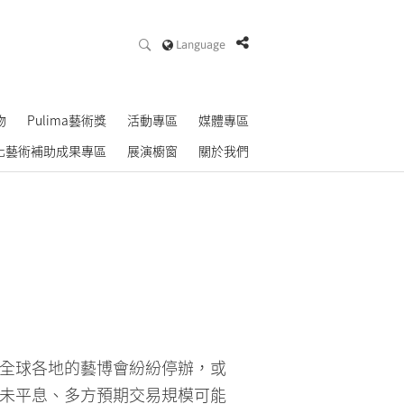
Language
物
Pulima藝術獎
活動專區
媒體專區
化藝術補助成果專區
展演櫥窗
關於我們
全球各地的藝博會紛紛停辦，或
未平息、多方預期交易規模可能