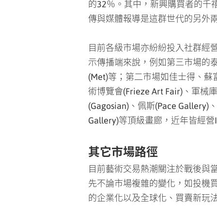
傳與媒體報導是這群世代的另外
目前各級市場亦紛紛投入社群經營，
示傳播端來說，例如第三市場的泰德美術
(Met)等；第二市場如佳士得、蘇
術博覽會(Frieze Art Fair
(Gagosian)、佩斯(Pace Gallery
Gallery)等頂級畫廊，近年皆經營
其它市場路徑
目前藝術交易熱潮關注於戰後與
先不論市場複雜的變化，如投機
的企業化以及全球化、買賣新玩
區塊鏈的到來，不僅將結合各項