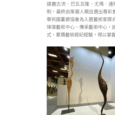
制，最終由策展人親自選出尊彩
華民國畫廊協會為入選藝術家媒
琢璞藝術中心、傳承藝術中心，
式，累積藝術經紀經驗，得以掌