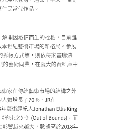
結合，解開因疫情而生的桎梏，目前雖
啟本世紀藝術市場的新格局。參展
後的拆帳方式等，則依每家畫廊決
激烈的藝術同業，在龐大的資料庫中
藝術家在傳統藝術市場的結構之外
的人數增長了70％、JR在
經紀人Jonathan Ellis King
外》(Out of Bounds)，而
影響越來越大，數據高於2018年
於2018年的50％，朋友口耳相