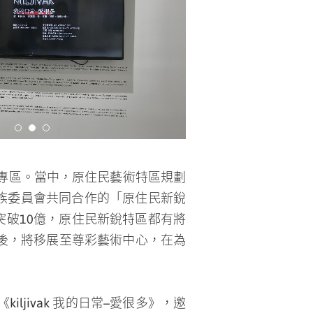
鴻梅新人獎等，在產官學研的多方
ivak 我的日常–愛很多》的資深
IPEI官方統計，為期五日的展會共
資深原住民特展合計突破500萬。
必延續買家的購藏意願。
jivak 我的日常–愛很多》，邀
術家展出，並藉由畫廊協會徵求機