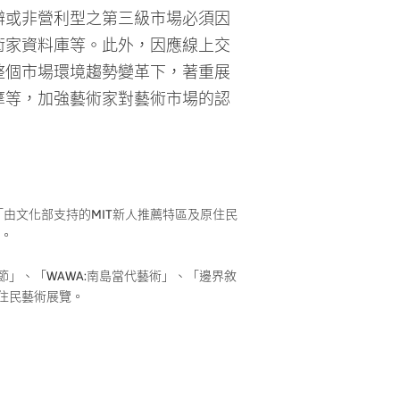
術家資料庫等。此外，因應線上交
整個市場環境趨勢變革下，著重展
摩等，加強藝術家對藝術市場的認
「由文化部支持的MIT新人推薦特區及原住民
解。
節」、「WAWA:南島當代藝術」、「邊界敘
住民藝術展覽。