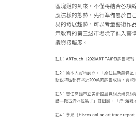
應這樣的態勢，先行準備屬於自
易的發展趨勢，可以考量藝術作
示教育的第三級市場除了進入藝
識與接觸度。
註1︰ARTouch〈2020ART TAIPEI銷
註2︰據本人實地訪問，「原住民新銳特區」
新銳特區都有將近200萬的銷售成績，資深
註3︰曾任高雄市立美術館展覽組及研究組等
譜—撒古流vs拉黑子」雙個展、「跨･藩
註4︰參見《Hiscox online art trade repor
樂諾斯