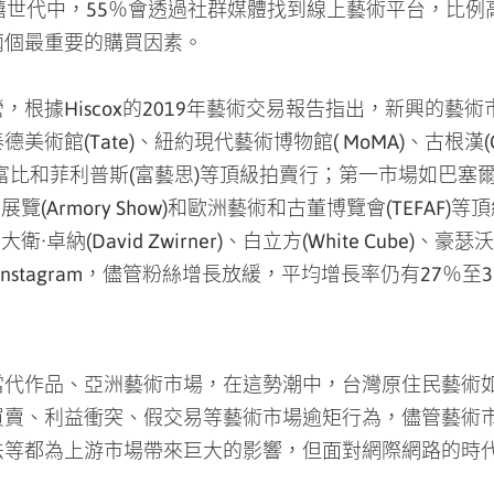
兩個最重要的購買因素。
根據Hiscox的2019年藝術交易報告指出，新興的藝
館(Tate)、紐約現代藝術博物館( MoMA)、古根漢(G
富比和菲利普斯(富藝思)等頂級拍賣行；第一市場如巴塞爾藝術博
)、軍械庫展覽(Armory Show)和歐洲藝術和古董博覽會(TEFA
)、大衛·卓納(David Zwirner)、白立方(White Cube)、豪瑟沃斯(
Instagram，儘管粉絲增長放緩，平均增長率仍有27％至39
當代作品、亞洲藝術市場，在這勢潮中，台灣原住民藝術
買賣、利益衝突、假交易等藝術市場逾矩行為，儘管藝術
法等都為上游市場帶來巨大的影響，但面對網際網路的時
線上交易與資料庫系統，亦將瓦解話語集中性的功能，官