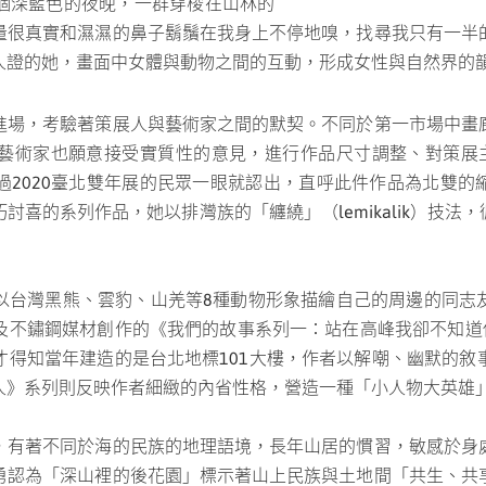
個深藍色的夜晚，一群穿梭在山林的
量很真實和濕濕的鼻子鬍鬚在我身上不停地嗅，找尋我只有一半
人證的她，畫面中女體與動物之間的互動，形成女性與自然界的
進場，考驗著策展人與藝術家之間的默契。不同於第一市場中畫
藝術家也願意接受實質性的意見，進行作品尺寸調整、對策展主題
2020臺北雙年展的民眾一眼就認出，直呼此件作品為北雙的
討喜的系列作品，她以排灣族的「纏繞」（lemikalik）技
以台灣黑熊、雲豹、山羌等8種動物形象描繪自己的周邊的同志
及不鏽鋼媒材創作的《我們的故事系列一：站在高峰我卻不知道他
才得知當年建造的是台北地標101大樓，作者以解嘲、幽默的敘
人》系列則反映作者細緻的內省性格，營造一種「小人物大英雄
，有著不同於海的民族的地理語境，長年山居的慣習，敏感於身
勇認為「深山裡的後花園」標示著山上民族與土地間「共生、共