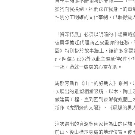
自學生時期不斷重複的夢境——「一
獵狗向我撲倒，牠們踩在我身上的重
性別分工明確的文化宰制，已取得獵
「資深特展」必須以明確的市場策略
彼勇承擔起代理商乙皮畫廊的任務，
園》特別掛於故事牆上，讓許多參觀過
。阿儒瓦苡另外以此主題延伸6件小巧
1)
一起，造就一處處的心靈花園。
馬郁芳新作《山上的好朋友》系列，
次展出的雕塑相當吸睛，以木、陶土
做建築工程，直到回到家鄉從媒體上
新作《虎頭蜂的太陽》、《鳳蝶的男
這次選出的資深藝術家皆為山的民族
前山、後山標示身處的地理位置。彼