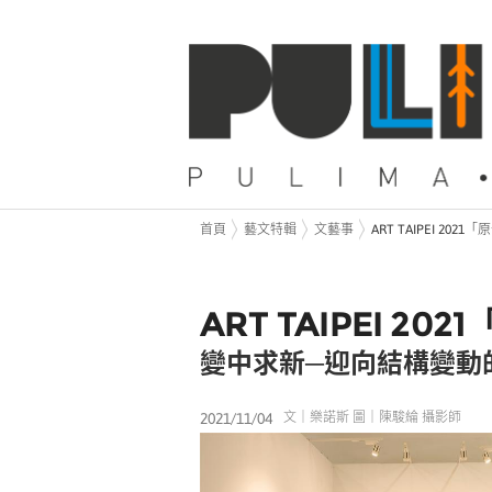
首頁
藝文特輯
文藝事
ART TAIPEI 20
ART TAIPEI 2021
變中求新
─
迎向結構變動
2021/11/04
文｜樂諾斯 圖｜陳駿綸 攝影師