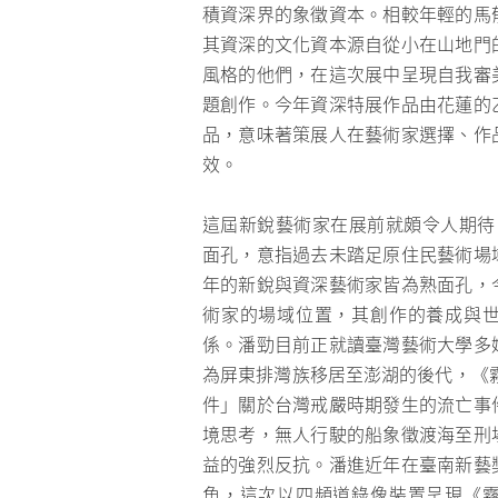
積資深界的象徵資本。相較年輕的馬
其資深的文化資本源自從小在山地門
風格的他們，在這次展中呈現自我審
題創作。今年資深特展作品由花蓮的
品，意味著策展人在藝術家選擇、作
效。
這屆新銳藝術家在展前就頗令人期待
面孔，意指過去未踏足原住民藝術場
年的新銳與資深藝術家皆為熟面孔，
術家的場域位置，其創作的養成與
係。潘勁目前正就讀臺灣藝術大學多
為屏東排灣族移居至澎湖的後代，《霧
件」關於台灣戒嚴時期發生的流亡事
境思考，無人行駛的船象徵渡海至刑
益的強烈反抗。潘進近年在臺南新藝
角，這次以四頻道錄像裝置呈現《