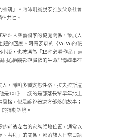
的靈魂」。蔣沛珊擺脫泰雅族父系社會
韻律共性。
廊經理人與藝術家的協處關係，策展人
的回應。阿儒瓦苡的《Vu Vu的花
縮小版，也被選為「15件必看作品」
(註
法，循同心圓將部落貴族的生命記憶織串在
友人，隱喻多種姿態性格。拉夫拉斯這
是101》，談的是部落長輩早年北上
事風格，似是訴說著遠方部落的故事；
」的獨劇語境。
處的前後左右的家族領地位置，通常以
享、共創」的關係，部落族人日常口語