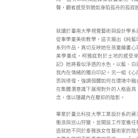
潘勁《霧中迷航》2021 
聲，觀者感受到猶如身陷孤舟的孤寂
就讀於臺南大學視覺藝術與設計學系
從事學童美術教學，這次展出《純藍
系列作品，真切反映她在孩童繪畫心
美學養成，柯雅庭對於土地的感受
記》她將看似淨透的水色，以藍、白
我內在情緒的獨白印記。另一組《心
思與徬徨，強調個體如何在環境中融
在集體潛意識下展現對外的人格面具
念，借以隱藏內在壓抑的陰影。
畢業於臺北科技大學工業設計系的蔣
衝浪與巡山狩獵，並開設工作室擔任
造就她不同於泰雅族女性藝術家的陰
與發展中創作《心的聲音》二系列作品
柯雅庭展出《純藍印記》與