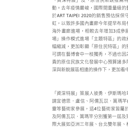
「資深特展」及「原住民新銳推薦
動。去年疫情嚴峻，國際間重量級的
於ART TAIPEI 2020的銷售
虹，以致許多國內畫廊今年提早布局
海外畫廊進場，相較去年增加3成參
場」操作模式進場「主題特區」的政
幅縮減，更加彰顯「原住民特區」的
可謂在藝博會中一枝獨秀，不過也因
責的原住民族文化發展中心預算諸多
深與新銳展區相連的操作下，更加看
「資深特展」策展人彼勇．伊斯瑪哈
請宜德思．盧信、阿儒瓦苡．篙瑪竿
靈等藝術家參展，這4位藝術家皆屬於
及阿儒瓦苡．篙瑪竿分別獲第一屆及第
際大展如亞洲三年展、台北雙年展、