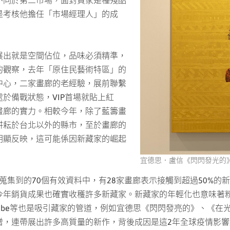
不同於第三市場，面對買家是種殘酷
是考核他擔任「市場經理人」的成
展出就是空間佔位，品味必須精準，
的觀察，去年「原住民藝術特區」的
中心，二家畫廊的老經驗，展前聯繫
於備戰狀態，VIP首場就貼上紅
畫廊的實力。相較今年，除了藍籌畫
耕耘於台北以外的縣市，至於畫廊的
明顯反映，這可能係因新藏家的崛起
宜德思．盧信《閃閃發光的》2
021
會統計，所蒐集到的70個有效資料中，有28家畫廊表示接觸到超過50
今年銷貨成果也確實收穫許多新藏家。新藏家的年輕化也意味著
k、YouTube等也是吸引藏家的管道，例如宜德思《閃閃發亮的》、《在光
增，連帶展出許多高質量的新作，背後成因是這2年全球疫情影