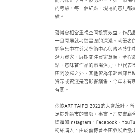
而言都是學習。彼勇坦言，第一市場
的考驗，每一個紅點、現場的意見都
績。
藝博會相當重視空間投資效益，作品
一旦開展就考驗畫廊的深淺。就筆者
銷貨集中在尊采藝術中心與傳承藝術
潛力買家、展期關注買家意願，全程處
點，意味著作品的市場潛力，也代表
廊阿波羅之外，其他皆為年輕畫廊且
資深或資淺是否影響銷售，今年未有
有關。
宜德思．盧信《在光影下》2
依據ART TAIPEI 2021的大
足於外縣市的畫廊，事實上乙皮畫廊
媒體如Instagram、Faceboo
粉絲購入。由於藝博會畫廊參展數激