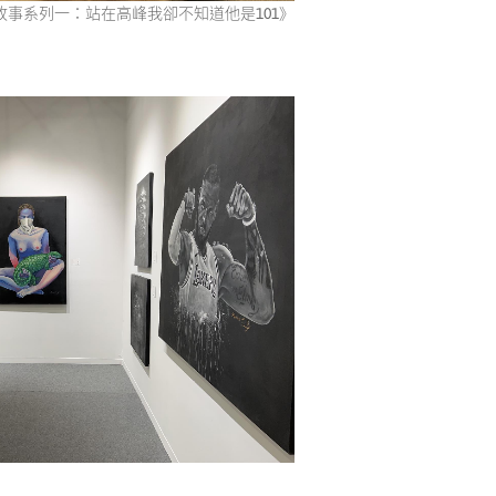
事系列一：站在高峰我卻不知道他是101》
潘勁《霧中迷航》2021 *
拉夫拉斯．馬帝靈《鳳蝶的男人