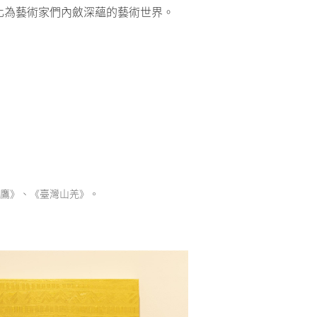
化為藝術家們內斂深蘊的藝術世界。
熊鷹》、《臺灣山羌》。