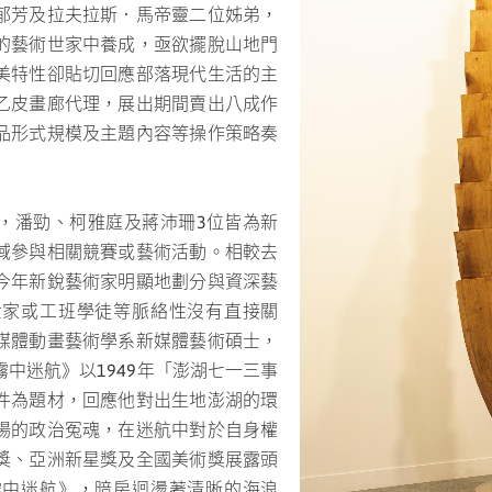
郁芳及拉夫拉斯．馬帝靈二位姊弟，
的藝術世家中養成，亟欲擺脫山地門
美特性卻貼切回應部落現代生活的主
乙皮畫廊代理，展出期間賣出八成作
品形式規模及主題內容等操作策略奏
，潘勁、柯雅庭及蔣沛珊3位皆為新
域參與相關競賽或藝術活動。相較去
今年新銳藝術家明顯地劃分與資深藝
世家或工班學徒等脈絡性沒有直接關
媒體動畫藝術學系新媒體藝術碩士，
中迷航》以1949年「澎湖七一三事
件為題材，回應他對出生地澎湖的環
場的政治冤魂，在迷航中對於自身權
獎、亞洲新星獎及全國美術獎展露頭
霧中迷航》，暗房迴盪著清晰的海浪