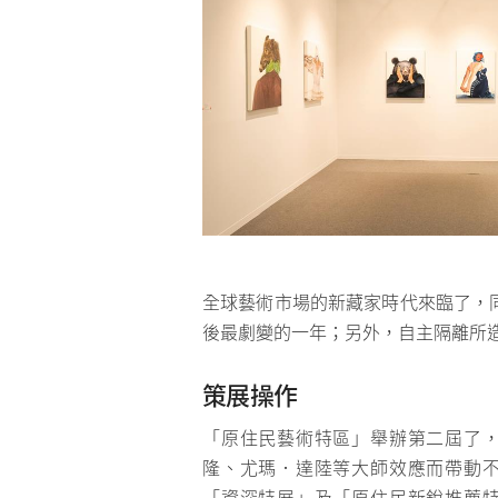
全球藝術市場的新藏家時代來臨了，同時反
後最劇變的一年；另外，自主隔離所
策展操作
「原住民藝術特區」舉辦第二屆了
隆、尤瑪．達陸等大師效應而帶動