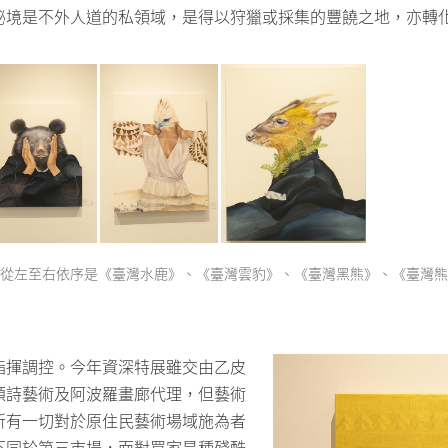
秘境是不外人道的私領域，是得以狩獵或採集的豐饒之地，亦轉
列，從左至右依序是《臺灣水鹿》、《臺灣雲豹》、《臺灣黑熊》、《臺灣
指揮調控。今年資深特展雖交由乙皮
頌詩藝術及阿波羅畫廊代理，但藝術
所有一切對於原住民藝術場域施為者