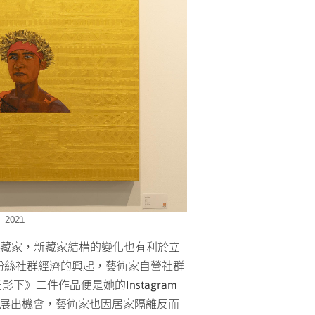
021
宜德思．盧信《在光影下》20
%的新藏家，新藏家結構的變化也有利於立
粉絲社群經濟的興起，藝術家自營社群
影下》二件作品便是她的Instagram
響展出機會，藝術家也因居家隔離反而