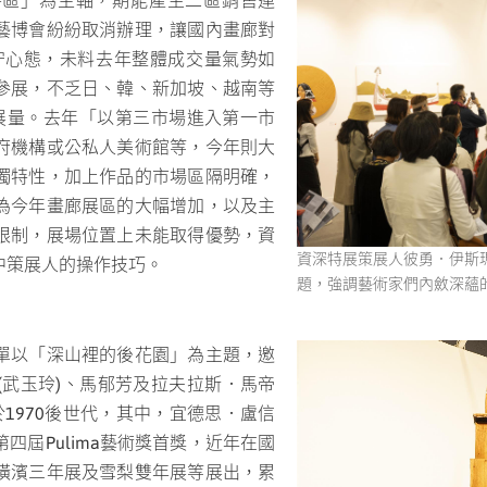
特區」為主軸，期能產生二區銷售連
藝博會紛紛取消辦理，讓國內畫廊對
預估採保守心態，未料去年整體成交量氣勢如
參展，不乏日、韓、新加坡、越南等
展量。去年「以第三市場進入第一市
府機構或公私人美術館等，今年則大
獨特性，加上作品的市場區隔明確，
為今年畫廊展區的大幅增加，以及主
限制，展場位置上未能取得優勢，資
資深特展策展人彼勇．伊斯瑪
中策展人的操作技巧。
題，強調藝術家們內斂深蘊
單以「深山裡的後花園」為主題，邀
(武玉玲)、馬郁芳及拉夫拉斯．馬帝
1970後世代，其中，宜德思．盧信
四屆Pulima藝術獎首獎，近年在國
橫濱三年展及雪梨雙年展等展出，累