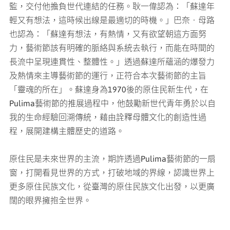
監，交付他擔負世代連結的任務。耿一偉認為：「蘇達年
輕又有想法，這時候出線是最適切的時機。」巴奈‧母路
也認為：「蘇達有想法，有熱情，又有欲望朝這方面努
力，藝術節該有明確的脈絡與系統去執行，而能在時間的
長流中呈現連貫性、整體性。」透過蘇達所蘊涵的爆發力
及熱情來主導藝術節的運行，正符合本次藝術節的主旨
「靈魂的所在」。蘇達身為1970後的原住民新生代，在
Pulima藝術節的推展過程中，他鼓勵新世代青年勇於以自
我的生命經驗回溯傳統，藉由詮釋母體文化的創造性過
程，展開建構主體歷史的道路。
原住民是未來世界的主流，期許透過Pulima藝術節的一扇
窗，打開看見世界的方式，打破地域的界線，認識世界上
更多原住民族文化，從臺灣的原住民族文化出發，以更廣
闊的眼界擁抱全世界。