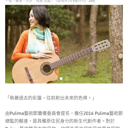
一偉、蘇達、巴奈‧母路 出處／《原視界TITV雙月刊》14期
媒體專區
原住民族文化藝術補助成果專區
展演櫥窗
關於我們
「執著過去的彩盤，往前射出未來的色條。」
由Pulima藝術節籌備委員會提名，擔任2016 Pulima藝術節
總監的蘇達，是具備原住民身分的新生代創作者。對於