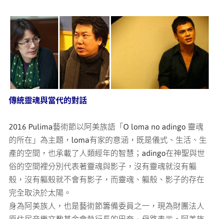
Pulima藝術節籌
Pulima藝術節籌
2016 Pulima藝術節總監蘇達
傳統靈魂與當代的對話
備委員巴奈母路
備委員耿一偉
2016 Pulima藝術節以阿美族語「O loma no adingo 靈魂
的所在」為主題，loma有家的意涵，既是儀式、生活、生
產的空間，也承載了人類經年的智慧；adingo在神聖與世
俗的空間裡分別代表著靈魂與影子，沒有靈魂就沒有軀
殼，沒有軀殼就不會有影子，而靈魂、軀殼、影子的存在
完全取決於太陽。
身為阿美族人，也是藝術節籌備委員之一，現為財團法人
原住民音樂文教基金會執行長的巴奈‧母路表示，阿美族