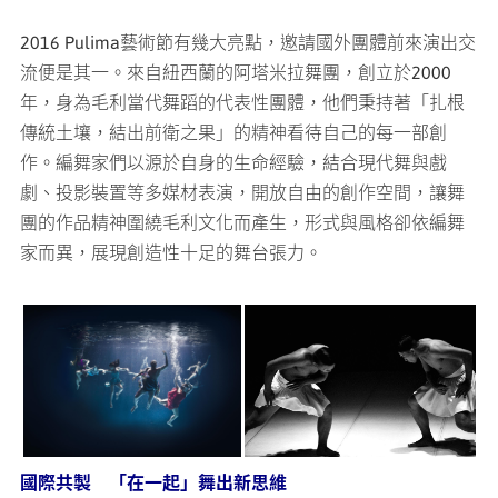
2016 Pulima藝術節有幾大亮點，邀請國外團體前來演出交
流便是其一。來自紐西蘭的阿塔米拉舞團，創立於2000
年，身為毛利當代舞蹈的代表性團體，他們秉持著「扎根
傳統土壤，結出前衛之果」的精神看待自己的每一部創
作。編舞家們以源於自身的生命經驗，結合現代舞與戲
劇、投影裝置等多媒材表演，開放自由的創作空間，讓舞
團的作品精神圍繞毛利文化而產生，形式與風格卻依編舞
家而異，展現創造性十足的舞台張力。
國際共製 「在一起」舞出新思維