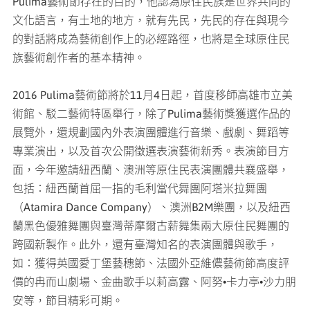
Pulima藝術節存在的目的，他認為原住民族是世界共同的
文化語言，有土地的地方，就有先民，先民的存在與現今
的對話將成為藝術創作上的必經路徑，也將是全球原住民
族藝術創作者的基本精神。
2016 Pulima藝術節將於11月4日起，首度移師高雄市立美
術館、駁二藝術特區舉行，除了Pulima藝術獎獲選作品的
展覽外，還規劃國內外表演團體進行音樂、戲劇、舞蹈等
專業演出，以及首次公開徵選表演藝術新秀。表演節目方
面，今年邀請紐西蘭、澳洲等原住民表演團體共襄盛舉，
包括：紐西蘭首屈一指的毛利當代舞團阿塔米拉舞團
（Atamira Dance Company）、澳洲B2M樂團，以及紐西
蘭黑色優雅舞團與臺灣蒂摩爾古薪舞集兩大原住民舞團的
跨國新製作。此外，還有臺灣知名的表演團體與歌手，
如：獲得英國愛丁堡藝穗節、法國外亞維儂藝術節高度評
價的冉而山劇場、金曲歌手以莉高露、阿努•卡力亭•沙力朋
安等，節目精彩可期。