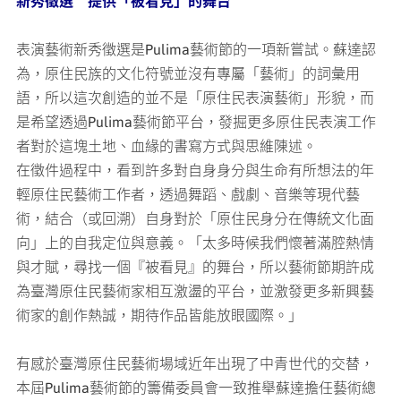
新秀徵選 提供「被看見」的舞台
表演藝術新秀徵選是Pulima藝術節的一項新嘗試。蘇達認
為，原住民族的文化符號並沒有專屬「藝術」的詞彙用
語，所以這次創造的並不是「原住民表演藝術」形貌，而
是希望透過Pulima藝術節平台，發掘更多原住民表演工作
者對於這塊土地、血緣的書寫方式與思維陳述。
在徵件過程中，看到許多對自身身分與生命有所想法的年
輕原住民藝術工作者，透過舞蹈、戲劇、音樂等現代藝
術，結合（或回溯）自身對於「原住民身分在傳統文化面
向」上的自我定位與意義。「太多時候我們懷著滿腔熱情
與才賦，尋找一個『被看見』的舞台，所以藝術節期許成
為臺灣原住民藝術家相互激盪的平台，並激發更多新興藝
術家的創作熱誠，期待作品皆能放眼國際。」
有感於臺灣原住民藝術場域近年出現了中青世代的交替，
本屆Pulima藝術節的籌備委員會一致推舉蘇達擔任藝術總