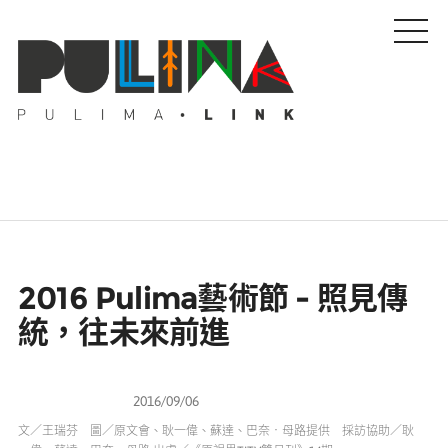
藝文特輯
2016 Pulima藝術節 - 照見傳
藝壇人物
統，往未來前進
Pulima藝術獎
2016/09/06
01
原視界雙月刊
活動專區
文／王瑞芬 圖／原文會、耿一偉、蘇達、巴奈‧母路提供 採訪協助／耿