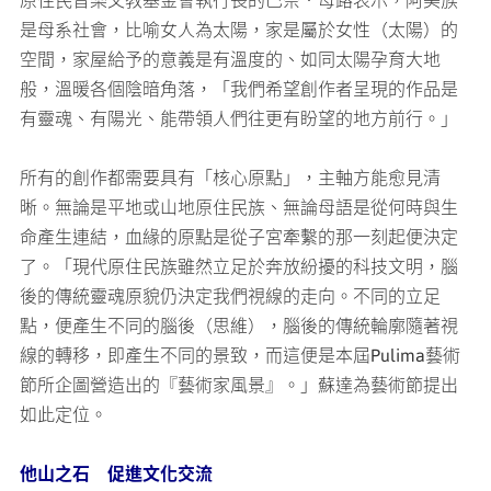
是母系社會，比喻女人為太陽，家是屬於女性（太陽）的
空間，家屋給予的意義是有溫度的、如同太陽孕育大地
般，溫暖各個陰暗角落，「我們希望創作者呈現的作品是
有靈魂、有陽光、能帶領人們往更有盼望的地方前行。」
所有的創作都需要具有「核心原點」，主軸方能愈見清
晰。無論是平地或山地原住民族、無論母語是從何時與生
命產生連結，血緣的原點是從子宮牽繫的那一刻起便決定
了。「現代原住民族雖然立足於奔放紛擾的科技文明，腦
後的傳統靈魂原貌仍決定我們視線的走向。不同的立足
點，便產生不同的腦後（思維），腦後的傳統輪廓隨著視
線的轉移，即產生不同的景致，而這便是本屆Pulima藝術
節所企圖營造出的『藝術家風景』。」蘇達為藝術節提出
如此定位。
他山之石 促進文化交流