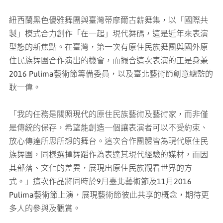
紐西蘭黑色優雅舞團與臺灣蒂摩爾古薪舞集，以「國際共
製」模式合力創作「在一起」現代舞碼，這是近年來表演
型態的新焦點。在臺灣，第一次有原住民族舞團與國外原
住民族舞團合作演出的機會，而撮合這次表演的正是身兼
2016 Pulima藝術節籌備委員，以及臺北藝術節創意總監的
耿一偉。
「我的任務是關照現代的原住民族藝術及藝術家，而非僅
是傳統的保存，希望能創造一個讓表演者可以不受約束、
放心傳達所思所想的舞台。這次合作團體皆為現代原住民
族舞團，同樣選擇舞蹈作為表達其現代經驗的媒材，而因
其部落、文化的差異，展現出原住民族觀看世界的方
式。」這次作品將同時於9月臺北藝術節及11月2016
Pulima藝術節上演，展現藝術節彼此共享的概念，期待更
多人的參與及觀賞。