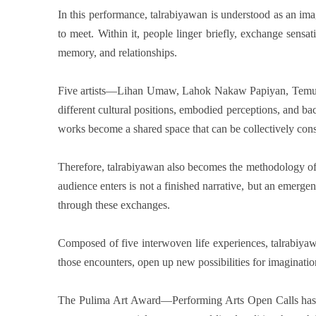
In this performance, talrabiyawan is understood as an im
to meet. Within it, people linger briefly, exchange sens
memory, and relationships.
Five artists—Lihan Umaw, Lahok Nakaw Papiyan, Temu Ma
different cultural positions, embodied perceptions, and ba
works become a shared space that can be collectively con
Therefore, talrabiyawan also becomes the methodology of t
audience enters is not a finished narrative, but an emerg
through these exchanges.
Composed of five interwoven life experiences, talrabiyawa
those encounters, open up new possibilities for imaginatio
The Pulima Art Award—Performing Arts Open Calls has lon