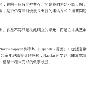
起，在同一個時間裡共存。於是我們開始不斷反問：
裡，是否仍有可能慢慢長出新的連結方式？這些問題
續演出。作品不再只是彼此獨立的單元，而是在非典型劇
aw Papiyan 鄭宇均《Cipapah（長葉）》從語言斷
起童年經驗與身體感知；Naceku 何晏妤《開放式關
影像，構築一種未完成的敘事狀態。