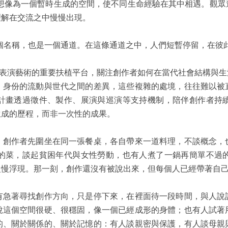
法。舞台被想像為一個暫時生成的空間，使不同生命經驗在其中相遇
理解在交流之中慢慢出現。
n，既是一個名稱，也是一個通道。在這條通道之中，人們短暫停留，
原住民表演藝術的重要扶植平台，關注創作者如何在當代社會結構與
、身份的流動與世代之間的差異，這些複雜的處境，往往難以被
計畫透過徵件、製作、展演與巡演等支持機制，陪伴創作者持
生成的歷程，而非一次性的成果。
。創作者先圍坐在同一張餐桌，各自帶來一道料理，不談概念，
的菜，談起貧困年代與女性勞動，也有人煮了一鍋再簡單不過
慢慢浮現。那一刻，創作還沒有被說出來，但每個人已經帶著自
有急著尋找創作方向，只是停下來，在裡面待一段時間，與人說
說這個空間很硬、很穩固，像一個已經成形的身體；也有人試著
的、關於關係的、關於記憶的：有人談親密與保護，有人談母親