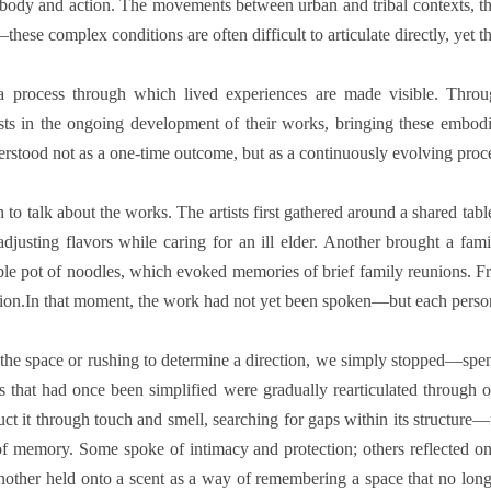
h body and action. The movements between urban and tribal contexts, the
—these complex conditions are often difficult to articulate directly, yet t
a process through which lived experiences are made visible. Throu
sts in the ongoing development of their works, bringing these embodi
derstood not as a one-time outcome, but as a continuously evolving proc
 to talk about the works. The artists first gathered around a shared tabl
usting flavors while caring for an ill elder. Another brought a famil
e pot of noodles, which evoked memories of brief family reunions. Fr
tion.In that moment, the work had not yet been spoken—but each person 
 the space or rushing to determine a direction, we simply stopped—spen
ies that had once been simplified were gradually rearticulated through
ruct it through touch and smell, searching for gaps within its structure—
, of memory. Some spoke of intimacy and protection; others reflected 
 another held onto a scent as a way of remembering a space that no lon