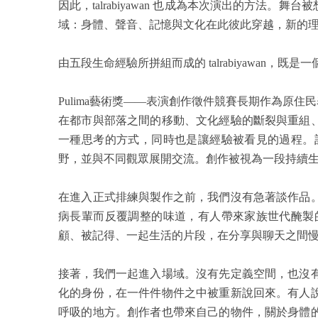
因此，talrabiyawan 也成為本次演出的方
域：身體、聲音、記憶與文化在此彼此穿越，新的
由五段生命經驗所拼組而成的 talrabiyawa
Pulima藝術獎——表演創作徵件競賽長期作為
在都市與部落之間的移動、文化經驗的斷裂與重組
一種思考的方式，同時也是讓經驗被看見的過程。
野，並與不同觀眾展開交流。創作被視為一段持續
在進入正式排練與製作之前，我們沒有急著談作品
病長輩而反覆調整的味道，有人帶來家族世代醃製
顧、被記得、一起生活的片段，在分享與聊天之間
接著，我們一起進入場域。沒有先定義空間，也沒
化的身份，在一件件物件之中被重新說回來。有人
呼吸的地方。創作者也帶來自己的物件，關於身體