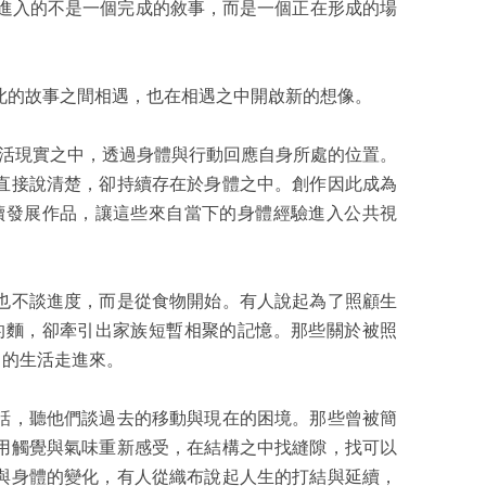
。觀眾進入的不是一個完成的敘事，而是一個正在形成的場
在彼此的故事之間相遇，也在相遇之中開啟新的想像。
生活現實之中，透過身體與行動回應自身所處的位置。
直接說清楚，卻持續存在於身體之中。創作因此成為
續發展作品，讓這些來自當下的身體經驗進入公共視
也不談進度，而是從食物開始。有人說起為了照顧生
的麵，卻牽引出家族短暫相聚的記憶。那些關於被照
己的生活走進來。
話，聽他們談過去的移動與現在的困境。那些曾被簡
用觸覺與氣味重新感受，在結構之中找縫隙，找可以
與身體的變化，有人從織布說起人生的打結與延續，