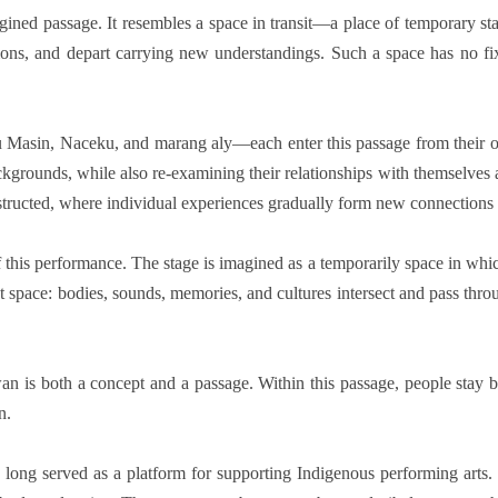
agined passage. It resembles a space in transit—a place of temporary s
ations, and depart carrying new understandings. Such a space has no fi
sin, Naceku, and marang aly—each enter this passage from their own 
ckgrounds, while also re-examining their relationships with themselves a
structed, where individual experiences gradually form new connections
his performance. The stage is imagined as a temporarily space in whic
ent space: bodies, sounds, memories, and cultures intersect and pass th
n is both a concept and a passage. Within this passage, people stay bri
n.
g served as a platform for supporting Indigenous performing arts. It 