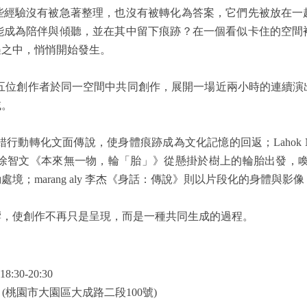
些經驗沒有被急著整理，也沒有被轉化為答案，它們先被放在一
能成為陪伴與傾聽，並在其中留下痕跡？在一個看似卡住的空間
遇之中，悄悄開始發生。
藝站，邀集五位創作者於同一空間中共同創作，展開一場近兩小時的連
域。
的交錯行動轉化文面傳說，使身體痕跡成為文化記憶的回返；Lahok Nak
in 徐智文《本來無一物，輪「胎」》從懸掛於樹上的輪胎出發，喚
；marang aly 李杰《身話：傳說》則以片段化的身體與
響，使創作不再只是呈現，而是一種共同生成的過程。
:30-20:30
 (桃園市大園區大成路二段100號)