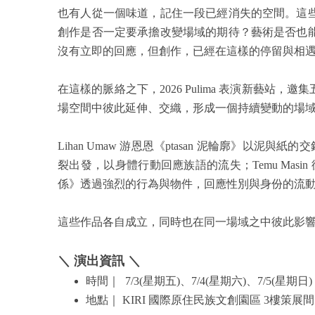
也有人從一個味道，記住一段已經消失的空間。這
創作是否一定要承擔改變場域的期待？藝術是否也
沒有立即的回應，但創作，已經在這樣的停留與相
在這樣的脈絡之下，2026 Pulima 表演新
場空間中彼此延伸、交織，形成一個持續變動的場
Lihan Umaw 游恩恩《ptasan 泥輪廓》以泥與紙
裂出發，以身體行動回應族語的流失；Temu Mas
係》透過強烈的行為與物件，回應性別與身份的流動處境
這些作品各自成立，同時也在同一場域之中彼此影
＼ 演出資訊 ＼
時間｜ 7/3(星期五)、7/4(星期六)、7/5(星期日) 18
地點｜ KIRI 國際原住民族文創園區 3樓策展間