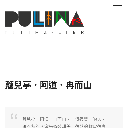
藝文特輯
蔻兒亭．阿道．冉而山
藝壇人物
Pulima藝術獎
蔻兒亭．阿道．冉而山，一個很豐沛的人，
活動專區
跟不熟的人會先假裝甜美，很熟的就會很瘋