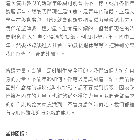
這次演出參與的觀眾年齡層可能會很不一樣，或許各個年
齡層都有，然後我們現在是20歲，是青年的階段，正是大
學生在移動階段，所以就會很想要把這種力量傳遞出去。
我們希望傳遞一種力量。生命是持續的，但我們現在的時
間觀念將人生劃分得過於細緻，例如小學六年、國中三
年，然後25歲後進入社會，50歲後退休等等。這種劃分讓
我們忽略了生命的連續性。
傳遞力量，實際上是針對生命全程的。我們每個人擁有自
身的力量，不論年齡如何，都應該意識到這一點。無論你
面對什麼樣的處境或時代挑戰，都不要感到慌張。因為我
們擁有內在的力量，也能夠從外獲得力量。我們希望這次
的創作能夠讓大家意識到，不管身處何時何地，我們都擁
有克服困難和迎接挑戰的能力。
延伸閱讀：