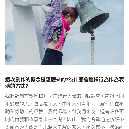
冉而山劇場 | Kahemekan花蓮行為藝術展演・
2023年
圖片來源 | 創作者 蔻兒亭·阿道·冉而山Karding
Adaw Langasan
這次創作的概念是怎麼來的
?
為什麼會選擇行為作為表
演的方式
?
我們計劃在今年10月之前進行大量的田野調查，訪談不同
年齡層的人，包括老年人、中年人和青年，了解他們在移
動和勞動上的經驗。我們認為，對我們來說，還有許多不
同的面貌和故事尚未被呈現。因此，我們希望通過訪談不
太熟悉的人或是尚未深入了解的家人，來採集不一樣的經