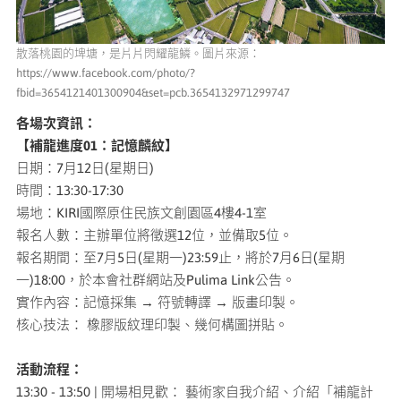
散落桃園的埤塘，是片片閃耀龍鱗。圖片來源：
https://www.facebook.com/photo/?
fbid=3654121401300904&set=pcb.3654132971299747
各場次資訊：
【補龍進度01：記憶麟紋】
日期：7月12日(星期日)
時間：13:30-17:30
場地：KIRI國際原住民族文創園區4樓4-1室
報名人數：主辦單位將徵選12位，並備取5位。
報名期間：至7月5日(星期一)23:59止，將於7月6日(星期
一)18:00，於本會社群網站及Pulima Link公告。
實作內容：記憶採集 → 符號轉譯 → 版畫印製。
核心技法： 橡膠版紋理印製、幾何構圖拼貼。
活動流程：
13:30 - 13:50 | 開場相見歡： 藝術家自我介紹、介紹「補龍計