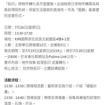
「拓印」將物件轉化為平面圖像。此過程將日常物件轉譯為具
象紋理與形狀，保留生活痕跡的直接性，作為「龍鱗」最基礎
的皮層形式。
日期：7月26日(星期日)
時間：13:30-17:30
場地：KIRI國際原住民族文創園區4樓4-1室
人數：主辦單位將徵選12位，並備取5位。
報名期間：至7月19日(星期日)23:59止，將於7月20日(星期
一)18:00，於本會社群網站及Pulima Link公告。
實作內容：物件採集 紋理拓印 皮層轉化。
核心技法： 自然物拓印、立體結構組裝。
活動流程：
13:30 - 13:50 | 開場相見歡：藝術家自我介紹、介紹「補龍計
畫」。
13:50 - 14:40 | 現場採證：帶隊至埤塘邊，採集具備強烈紋理的
落葉、石塊、花朵。