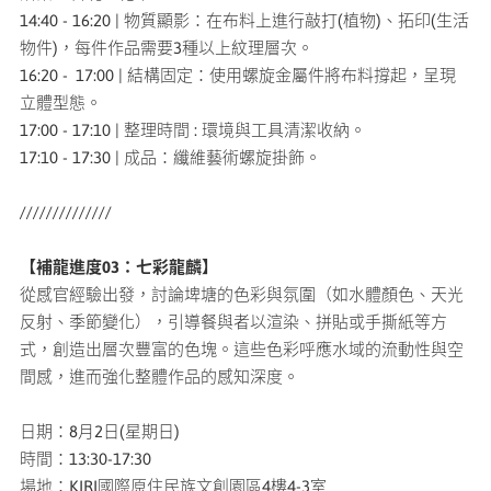
14:40 - 16:20 | 物質顯影：在布料上進行敲打(植物)、拓印(生活
物件)，每件作品需要3種以上紋理層次。
16:20 - 17:00 | 結構固定：使用螺旋金屬件將布料撐起，呈現
立體型態。
17:00 - 17:10 | 整理時間 : 環境與工具清潔收納。
17:10 - 17:30 | 成品：纖維藝術螺旋掛飾。
//////////////
【補龍進度03：七彩龍麟】
從感官經驗出發，討論埤塘的色彩與氛圍（如水體顏色、天光
反射、季節變化），引導餐與者以渲染、拼貼或手撕紙等方
式，創造出層次豐富的色塊。這些色彩呼應水域的流動性與空
間感，進而強化整體作品的感知深度。
日期：8月2日(星期日)
時間：13:30-17:30
場地：KIRI國際原住民族文創園區4樓4-3室