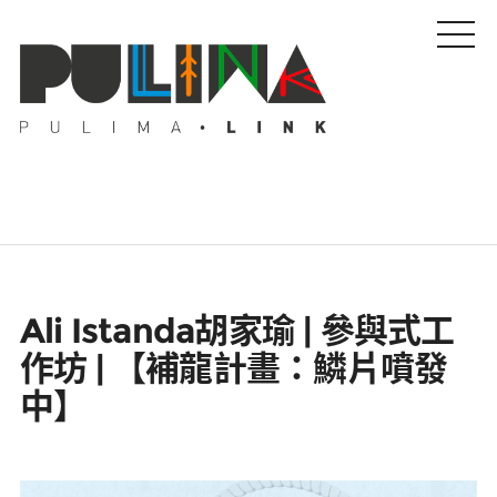
藝文特輯
Ali Istanda胡家瑜 | 參與式工
藝壇人物
作坊 | 【補龍計畫：鱗片噴發
中】
Pulima藝術獎
活動專區