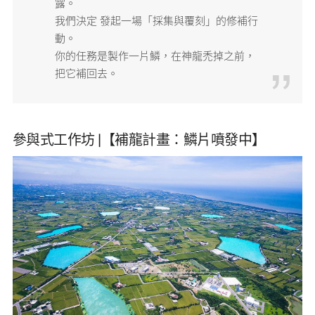
露。
我們決定 發起一場「採集與覆刻」的修補行
動。
你的任務是製作一片鱗，在神龍禿掉之前，
把它補回去。
參與式工作坊 |【補龍計畫：鱗片噴發中】