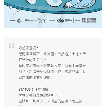
妳想像過嗎?
老街溪裡藏著一條神龍，串接這片土地，帶
來豐沛的生命力。
藝術家胡家瑜，將帶著大家，透過平面繪畫
創作，將這些記憶拼湊回來，集結成你我共
同想像的水文地理風景。
STATUS：任務開啟
埤塘是神龍散落的鱗片 。
當鱗片一片片消失，桃園的皮膚也隨之裸