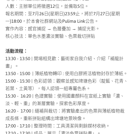
人數：主辦單位將徵選12位，並備取5位。
報名期間：至7月26日(星期日)23:59止，將於7月27日(星期
一)18:00，於本會社群網站及Pulima Link公告。
實作內容：感官捕捉 → 色層疊加 → 捕捉光影。
核心技法：單色水墨濃淡實驗、色票裁切拼貼
活動流程：
13:30 - 13:50 | 開場相見歡：藝術家自我介紹、介紹「補龍計
畫」。
13:50 - 15:00 | 薄紙植物轉印 : 使用白膠將活植物封存於薄紙。
15:00 - 15:30 | 色彩認領：觀察並感知埤塘色彩（靛藍、花青、
若葉、土黃等），每人認領一組專屬色系。
15:30 - 16:20 | 色譜實驗：使用國畫顏料在宣紙上實驗「濃、
淡、輕、重」的漸層實驗，探索色彩厚度。
16:20 - 17:00 | 縫補與裁切：將實驗產出的色票與薄紙植物裁
成長條，重新拼貼組構出埤塘地景映像。
17:00 - 17:10 | 整理時間：工具清潔與剩餘媒材收納。
17:10 - 17:30 | 成品：展示「濃淡色票拼貼畫」。