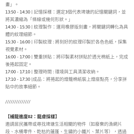
畫」。
13:50 - 14:30 | 記憶採樣：選定3個代表埤塘的記憶關鍵詞，並
將其濃縮為「條線或幾何形狀。」
14:30 - 15:30 | 紋理製作：運用橡膠版刻畫，將關鍵詞轉化為具
體的紋理細節。
15:30 - 16:00 | 印製紋理 : 將刻好的紋理印製於各色色紙，採集
視覺素材。
16:00 - 17:00 | 雙重拼貼：將印製素材拼貼於透光棉紙上，完成
後捲起固定。
17:00 - 17:10 | 整理時間 : 環境與工具清潔收納。
17:10 - 17:30 |成品：將捲起的燈籠棉紙裝上燈座點亮，分享拼
貼中的故事細節。
//////////////
【補龍進度02：龍膚採樣】
邀請居民攜帶或尋找埤塘生活相關的物件（如廢棄的漁網片
段、水桶零件、乾枯的蓮蓬、生鏽的小鐵片、葉片等），透過