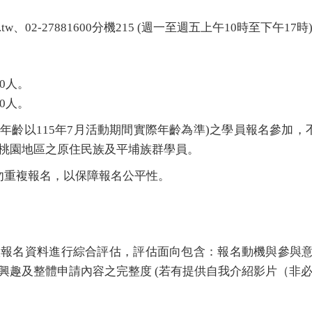
.org.tw、02-27881600分機215 (週一至週五上午10時至下午17時
0
人。
0人。
歲(年齡以115年7月活動期間實際年齡為準)之學員報名參加
桃園地區之原住民族及平埔族群學員。
勿重複報名，以保障報名公平性。
報名資料進行綜合評估，評估面向包含：報名動機與參與意
興趣及整體申請內容之完整度
(
若有提供自我介紹影片（非