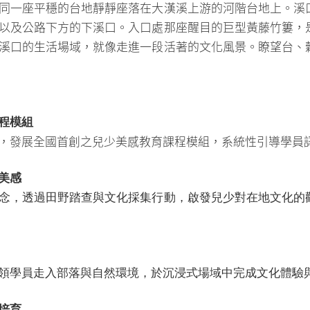
同一座平穩的台地靜靜座落在大漢溪上游的河階台地上。溪
以及公路下方的下溪口。入口處那座醒目的巨型黃藤竹簍，
溪口的生活場域，就像走進一段活著的文化風景。瞭望台、
程模組
，發展全國首創之兒少美感教育課程模組，系統性引導學員
美感
念，透過田野踏查與文化採集行動，啟
發兒少對在地文化的
領學員走入部落與自然環境，於沉浸式
場域中完成文化體驗
培育