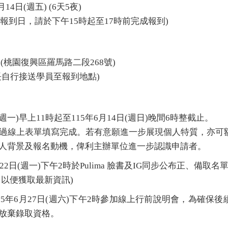
4日(週五) (6天5夜)
程報到日，請於下午15時起至17時前完成報到)
(桃園復興區羅馬路二段268號)
長自行接送學員至報到地點)
週一)早上11時起至115年6月14日(週日)晚間6時整截止。
過線上表單填寫完成。若有意願進一步展現個人特質，亦可額
人背景及報名動機，俾利主辦單位進一步認識申請者。
2日(週一)下午2時於Pulima 臉書及IG同步公布正、備取名
G，以便獲取最新資訊)
5年6月27日(週六)下午2時參加線上行前說明會，為確保
放棄錄取資格。