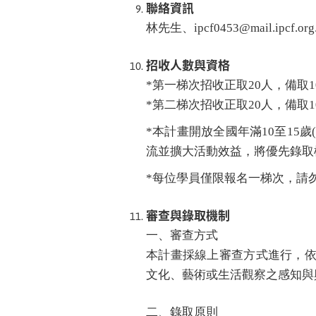
聯絡資訊
林先生、ipcf0453@mail.ipcf
招收人數與資格
*第一梯次招收正取
20
人，備取
1
*第二梯次招收正取20人，備取1
*本計畫開放全國年滿10至15
流並擴大活動效益，將優先錄取
*每位學員僅限報名一梯次，請
審查與錄取機制
一、審查方式
本計畫採線上審查方式進行，依
文化、藝術或生活觀察之感知與
二、錄取原則