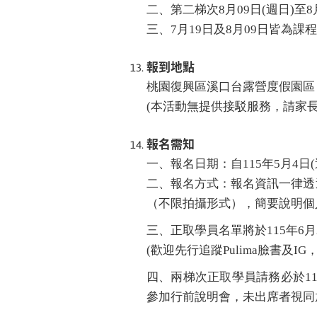
二、第二梯次8月09日(週日)至8月1
三、7月19日及8月09日皆為課
報到地點
桃園復興區溪口台露營度假園區 
(本活動無提供接駁服務，請家
報名需知
一、報名日期：自115年5月4日(
二、
報名方式：報名資訊一律透
（不限拍攝形式），簡要說明個
三、
正取學員名單將於115年6月2
(歡迎先行追蹤Pulima臉書及I
四、
兩梯次正取學員請務必於11
參加行前說明會，未出席者視同