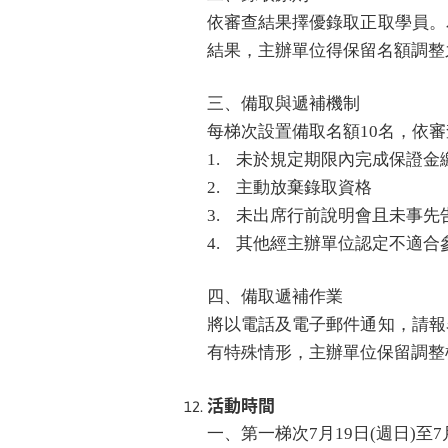
依審查結果擇優錄取正取學員。
結果，主辦單位得保留名額調整
三、備取與遞補機制
每梯次設置備取名額10名，依
1.
未於規定期限內完成保證金
2.
主動放棄錄取資格
3.
未出席行前說明會且未事先
4.
其他經主辦單位認定不適合
四、
備取遞補作業
將以電話及電子郵件通知，請報
有特殊情形，主辦單位保留調整
活動時間
一、第一梯次7月19日(週日)至7月2