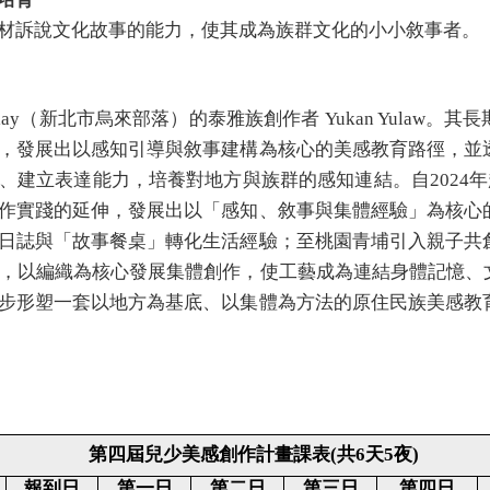
材訴說文化故事的能力，使其成為族群文化的小小敘事者。
 Ulay（新北市烏來部落）的泰雅族創作者 Yukan Yula
，發展出以感知引導與敘事建構為核心的美感教育路徑，並
建立表達能力，培養對地方與族群的感知連結。自2024年起
作實踐的延伸，發展出以「感知、敘事與集體經驗」為核心
日誌與「故事餐桌」轉化生活經驗；至桃園青埔引入親子共
興區，以編織為核心發展集體創作，使工藝成為連結身體記憶
步形塑一套以地方為基底、以集體為方法的原住民族美感教
)
第四屆兒少美感創作計畫課表
(
共
6
天
5
夜
)
報到日
第一日
第二日
第三日
第四日