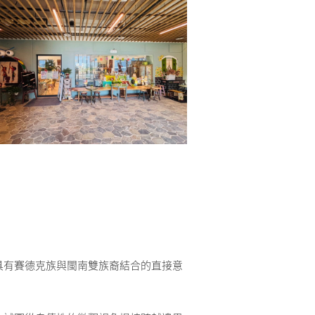
具有賽德克族與閩南雙族裔結合的直接意