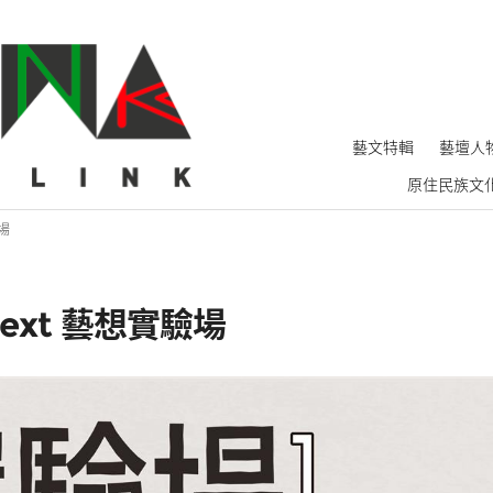
藝文特輯
藝壇人
原住民族文
驗場
 next 藝想實驗場