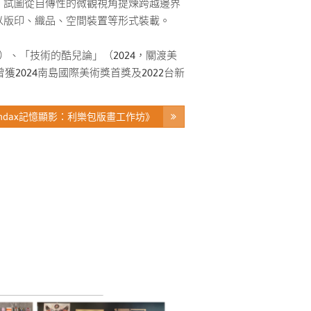
，試圖從自傳性的微觀視角提煉跨越邊界
以版印、織品、空間裝置等形式裝載。
館）、「技術的酷兒論」（2024，關渡美
2024南島國際美術獎首獎及2022台新
mdax記憶顯影：利樂包版畫工作坊》