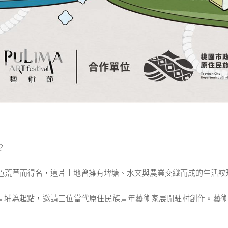
？
色荒草而得名，這片土地曾擁有埤塘、水文與農業交織而成的生活紋
將進駐桃園青埔為起點，邀請三位當代原住民族青年藝術家展開駐村創作