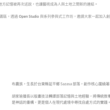
地方記憶被再次述說，也讓藝術成為人與土地之間新的連結。
創園區，透過 Open Studio 與系列參與式工作坊，邀請大家一起
布農族，生長於台東縣延平鄉 Sazasa 部落，創作核心圍
胡家瑜擅長以版畫技法轉譯部落記憶與土地經驗，將傳統敘
是神話的重構，更是個人在現代處境中尋找自處方式的實踐