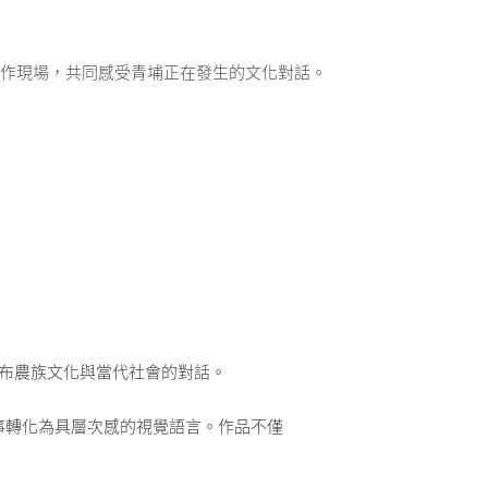
加入創作現場，共同感受青埔正在發生的文化對話。
繞著布農族文化與當代社會的對話。
事轉化為具層次感的視覺語言。作品不僅
。