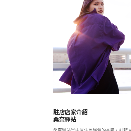
駐店店家介紹
桑奈驛站
桑奈驛站是由原住民經營的品牌，創辦