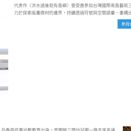
代表作〈洪水過後就有島嶼〉曾受邀參加台灣國際南島藝術三
力於探索版畫媒材的邊界，持續透過符號與空間語彙，重構
參與
人呂春英從事幼教教育出身，曾開辦三間幼兒園一路走來長達