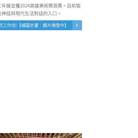
年展並獲2024高雄美術獎首獎。目前致
出神話與現代生活對話的入口。
式工作坊|【補龍計畫：鱗片噴發中】