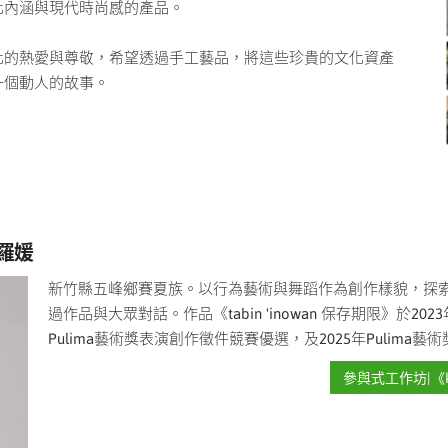
化內涵與現代時尚感的產品。
化的熱愛與尊敬，希望透過手工藝品，將這些珍貴的文化資產
一個動人的故事。
 羅媛
新竹縣五峰鄉賽夏族。以行為藝術與舞蹈作為創作樣貌，探
過作品與大眾對話。作品《tabin 'inowan 保存期限》於
Pulima藝術獎表演創作徵件競賽優選，及2025年Pulima藝
參與式工作坊|《k