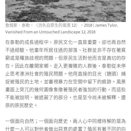
詹姆斯．泰勒，〈消失自原生的風景 12〉，2018 | James Tylor,
Vanished From an Untouched Landscape 12, 2018
在泰勒的成長過程中，原民文化一直是重要、卻也再自然
不過經驗，他童年所居住過的部落、社群並非不存在著貧
窮或是種族歧視的問題，但原民生活對他而言是真切的存
在。因此在離開家鄉、走入更複雜的人群後，泰勒從未停
止思考澳洲社會的殖民問題。他用直接的目光（鏡頭）捕
捉被殖民的土地，並審視暴力在空間中留下的痕跡。風景
畫面上突兀的幾何圖像象徵著殖民者強加的行動，而這些
不能被說明、被遮蔽了的部分，也是至今尚未被解釋、還
原的原民歷史。
一個面向自然；一個面向歷史，兩人心中同樣待解的是為
什麼一人可以對他者做出惡意的處置？殖民有著不同的向