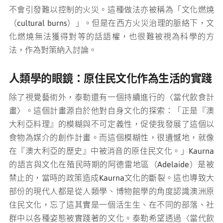
不會引發難以控制的火災。這種做法亦被稱為「文化燃燒
（cultural burns）」。但是在西方火災治理的脈絡下，文
化燃燒無法獲得對等的話語權，也很難被視為科學的方
法，作為對策納入討論。
人類學的眼鏡：原住民文化作為生活的實踐
除了視覺藝術外，泰勒還有一個持續進行的〈當代飲食計
畫〉。這個計畫源自於他對自身文化的探索：「正是『澳
大利亞料理』的模糊與不可定義性，促使我發展了這個以
食物為媒介的創作計畫。而這個模糊性，很遺憾地，就像
在『澳大利亞的歷史』中被消音的原住民文化。」Kaurna
的語言與文化在殖民時期的阿德雷地區（Adelaide）是被
禁止的，當時的政策造成Kaurna文化的斷裂。這也導致大
部份的現代人都是從人類學、博物館學的角度認識澳洲原
住民文化，忘了這其實是一個活生生、在不同的部落、社
群中以各種姿態被實踐著的文化。泰勒希望透過〈當代飲