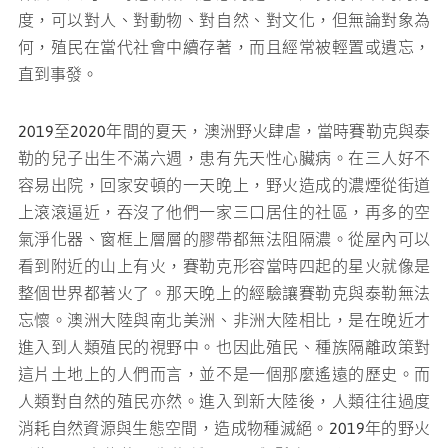
度，可以對人、對動物、對自然、對文化，但無論對象為
何，殖民在當代社會中續存著，而且經常被輕置或遺忘，
直到事發。
2019至2020年間的夏天，澳洲野火肆虐，當時賽勒克與泰
勒的兒子出生不滿六週，患有先天性心臟病。在三人好不
容易出院，回家安頓的一天晚上，野火造成的濃煙從街道
上滾滾逼近，吞沒了他們一家三口居住的社區，再多的空
氣淨化器、窗框上層層的膠帶都無法阻隔濃。從屋內可以
看到附近的山上有火，賽勒克形容當時四起的星火就像是
整個世界都著火了。那天晚上的經驗讓賽勒克與泰勒無法
忘懷。澳洲大陸與南北美洲、非洲大陸相比，是在晚近才
進入到人類殖民的視野中。也因此殖民、種族隔離政策對
這片土地上的人們而言，並不是一個那麼遙遠的歷史。而
人類對自然的殖民亦然。進入到新大陸後，人類往往過度
消耗自然資源與生態空間，造成物種滅絕。2019年的野火