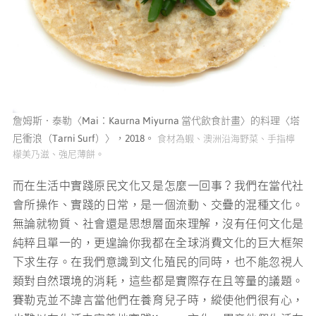
詹姆斯．泰勒〈Mai：Kaurna Miyurna 當代飲食計畫〉的料理〈塔
尼衝浪（Tarni Surf）〉，2018。
食材為蝦、澳洲沿海野菜、手指檸
檬美乃滋、強尼薄餅。
而在生活中實踐原民文化又是怎麼一回事？我們在當代社
會所操作、實踐的日常，是一個流動、交疊的混種文化。
無論就物質、社會還是思想層面來理解，沒有任何文化是
純粹且單一的，更遑論你我都在全球消費文化的巨大框架
下求生存。在我們意識到文化殖民的同時，也不能忽視人
類對自然環境的消耗，這些都是實際存在且等量的議題。
賽勒克並不諱言當他們在養育兒子時，縱使他們很有心，