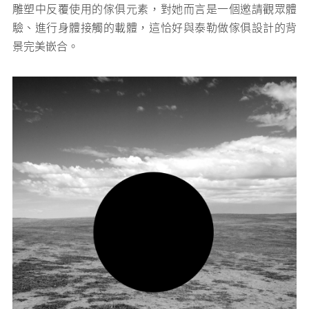
雕塑中反覆使用的傢俱元素，對她而言是一個邀請觀眾體
驗、進行身體接觸的載體，這恰好與泰勒做傢俱設計的背
景完美嵌合。