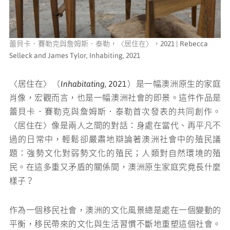
蕾貝卡．賽勒克與詹姆斯．泰勒，〈居住在〉，2021 | Rebecca
Selleck and James Tylor, Inhabiting, 2021
〈居住在〉（
Inhabitating,
2021）是一幅澳洲原生的家庭
肖像，宏觀而言，也是一幅澳洲社會的即景。這件作品是
蕾貝卡．賽勒克與詹姆斯．泰勒首次發表的共同創作。
〈居住在〉像是兩人之間的對話：身處在當代、再平凡不
過的日常中，輕鬆卻嚴肅地辯論著澳洲社會中的殖民議
題：強勢文化對弱勢文化的殖民；人類對自然環境的殖
民。在這多重又矛盾的關係間，澳洲原生家庭究竟長什麼
樣子？
作為一個移民社會，澳洲的文化風景總是處在一個變動的
平衡，移民帶來的文化與生活習慣不斷地重塑這個社會。