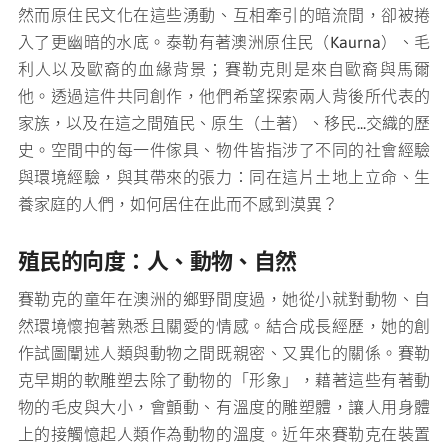
然而原住民文化在這些湧動、互相牽引的暗流間，卻被捲
入了更幽暗的水底。泰勒有著澳洲原住民（Kaurna）、毛
利人以及歐裔的血緣背景；賽勒克則是來自歐裔與馬爾
他。透過這件共同創作，他們希望探索兩人背後所代表的
家族，以及在這之間殖民、原生（土著）、移民...交織的歷
史。空間中的每一件傢具、物件皆指涉了不同的社會經驗
與環境經驗，與其帶來的張力：同在這片土地上立命、生
養家庭的人們，如何居住在此而不感到漠異？
殖民的向度：人、動物、自然
賽勒克的童年在澳洲的鄉野間度過，她從小就對動物、自
然環境懷抱著熟悉且關愛的情感。結合成長經歷，她的創
作試圖闡述人類與動物之間既親密、又異化的關係。賽勒
克早期的軟雕塑去除了動物的「形象」，藉著這些有著動
物的毛皮與大小，會顫動、有溫度的雕塑體，讓人用身體
上的接觸憶起人類作為動物的溫度。近年來賽勒克在裝置