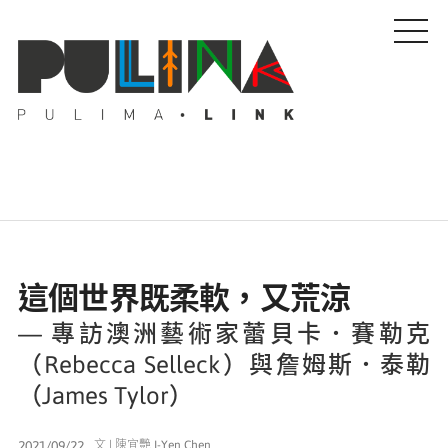
藝文特輯
這個世界既柔軟，又荒涼
藝壇人物
— 專訪澳洲藝術家蕾貝卡．賽勒克
（Rebecca Selleck）與詹姆斯．泰勒
Pulima藝術獎
（James Tylor）
活動專區
2021/09/22
文 | 陳宜艷 I-Yen Chen