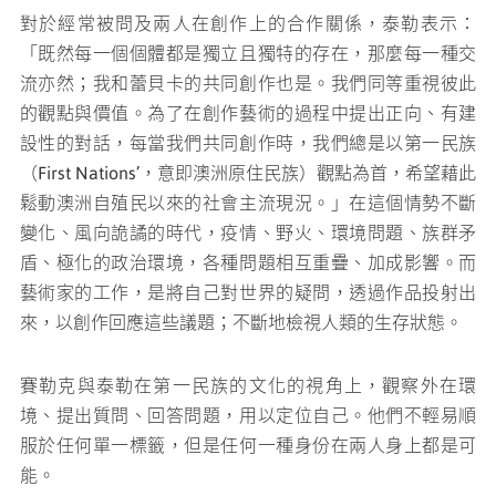
對於經常被問及兩人在創作上的合作關係，泰勒表示：
「既然每一個個體都是獨立且獨特的存在，那麼每一種交
流亦然；我和蕾貝卡的共同創作也是。我們同等重視彼此
的觀點與價值。為了在創作藝術的過程中提出正向、有建
設性的對話，每當我們共同創作時，我們總是以第一民族
（First Nations’，意即澳洲原住民族）觀點為首，希望藉此
鬆動澳洲自殖民以來的社會主流現況。」在這個情勢不斷
變化、風向詭譎的時代，疫情、野火、環境問題、族群矛
盾、極化的政治環境，各種問題相互重疊、加成影響。而
藝術家的工作，是將自己對世界的疑問，透過作品投射出
來，以創作回應這些議題；不斷地檢視人類的生存狀態。
賽勒克與泰勒在第一民族的文化的視角上，觀察外在環
境、提出質問、回答問題，用以定位自己。他們不輕易順
服於任何單一標籤，但是任何一種身份在兩人身上都是可
能。