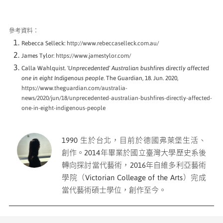
參考資料：
Rebecca Selleck:
http://www.rebeccaselleck.com.au/
James Tylor:
https://www.jamestylor.com/
Calla Wahlquist.
'Unprecedented' Australian bushfires directly affected
one in eight Indigenous people
. The Guardian, 18. Jun. 2020,
https://www.theguardian.com/australia-
news/2020/jun/18/unprecedented-australian-bushfires-directly-affected-
one-in-eight-indigenous-people
1990 生於台北，目前於德國弗萊堡生活、
創作。2014年畢業於國立臺灣大學歷史系後
轉向探討當代藝術，2016年自維多利亞藝術
學院（Victorian Colleage of the Arts）完成
當代藝術碩士學位，創作至今。