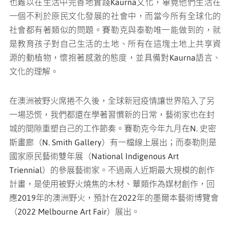
也難以在生活中完善地實踐Kaurna文化，畢竟他們生活在
一個不利於原民文化發展的社會中，而當今所有全球化的
社會都有著類似的問題。賽勒克與泰勒唯一能做到的，就
是教育孩子對自己生活的土地、所有在這塊土地上共享資
源的動植物，懷抱著感激的態度，並具備對Kaurna語言、
文化的理解。
在澳洲被野火席捲不久後，全球新冠疫情讓世界陷入了另
一場恐慌，我們都還在學著習慣新的日常，藝術家也在封
城的間隙重塑自己的工作節奏。賽勒克今年九月在N. 史密
斯畫廊（N. Smith Gallery）有一檔線上展出；而泰勒則是
國家原民藝術雙年展（National Indigenous Art
Triennial）的參展藝術家。不過兩人近期最大規模的創作
計畫，是使用被野火燒焦的木材、蕈類作為媒材創作，回
應2019年的澳洲野火，預計在2022年的墨爾本藝術博覽會
（2022 Melbourne Art Fair）展出。