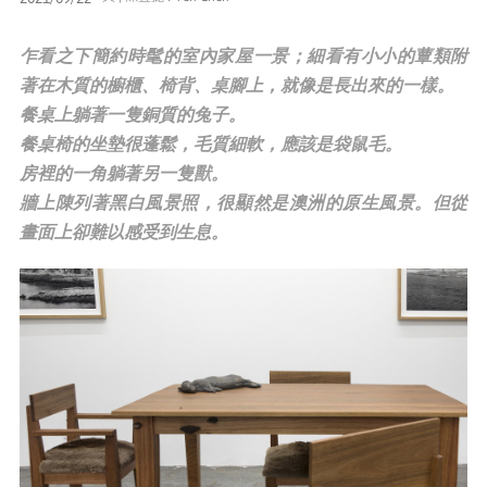
媒體專區
乍看之下簡約時髦的室內家屋一景；細看有小小的蕈類附
著在木質的櫥櫃、椅背、桌腳上，就像是長出來的一樣。
原住民族文化藝術補助成果專區
餐桌上躺著一隻銅質的兔子。
餐桌椅的坐墊很蓬鬆，毛質細軟，應該是袋鼠毛。
展演櫥窗
房裡的一角躺著另一隻獸。
牆上陳列著黑白風景照，很顯然是澳洲的原生風景。但從
關於我們
畫面上卻難以感受到生息。