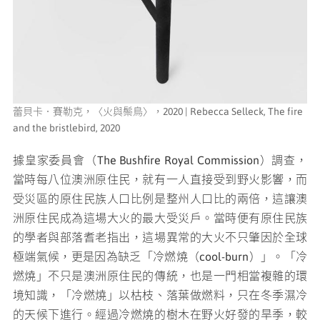
蕾貝卡．賽勒克，〈火與鬃鳥〉，2020 | Rebecca Selleck, The fire
and the bristlebird, 2020
據皇家委員會（The Bushfire Royal Commission）調查，
當時每八位澳洲原住民，就有一人直接受到野火影響，而
受災區的原住民族人口比例是整州人口比的兩倍，這讓澳
洲原住民成為這場大火的最大受災戶。當時便有原住民族
的學者與部落耆老指出，這場異常的大火不只肇因於全球
極端氣候，更是因為缺乏「冷燃燒（cool-burn）」。「冷
燃燒」不只是澳洲原住民的傳統，也是一門相當複雜的環
境知識，「冷燃燒」以枯枝、落葉做燃料，只在冬季濕冷
的天候下進行。經過冷燃燒的樹木在野火好發的旱季，較