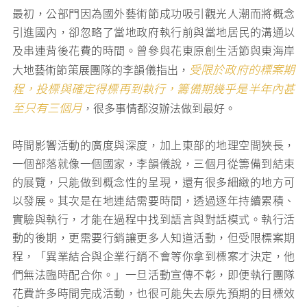
最初，公部門因為國外藝術節成功吸引觀光人潮而將概念
引進國內，卻忽略了當地政府執行前與當地居民的溝通以
及串連背後花費的時間。曾參與花東原創生活節與東海岸
受限於政府的標案期
大地藝術節策展團隊的李韻儀指出，
程，投標與確定得標再到執行，籌備期幾乎是半年內甚
至只有三個月
，很多事情都沒辦法做到最好。
時間影響活動的廣度與深度，加上東部的地理空間狹長，
一個部落就像一個國家，李韻儀說，三個月從籌備到結束
的展覽，只能做到概念性的呈現，還有很多細緻的地方可
以發展。其次是在地連結需要時間，透過逐年持續累積、
實驗與執行，才能在過程中找到語言與對話模式。執行活
動的後期，更需要行銷讓更多人知道活動，但受限標案期
程，「異業結合與企業行銷不會等你拿到標案才決定，他
們無法臨時配合你。」一旦活動宣傳不彰，即便執行團隊
花費許多時間完成活動，也很可能失去原先預期的目標效