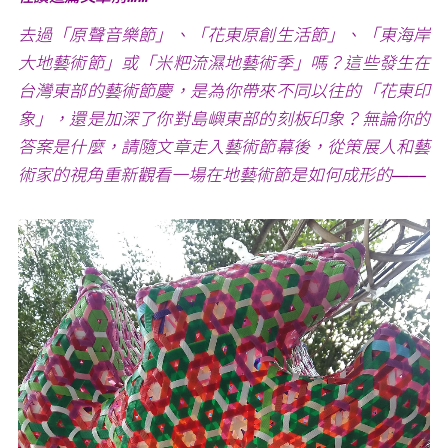
去過「原聲音樂節」、「花東原創生活節」、「東海岸
媒體專區
大地藝術節」或「米粑流濕地藝術季」嗎？這些發生在
台灣東部的藝術節慶，是為你帶來不同以往的「花東印
原住民族文化藝術補助成果專區
象」，還是加深了你對島嶼東部的刻板印象？無論你的
答案是什麼，請隨文章走入藝術節幕後，從策展人和藝
展演櫥窗
術家的視角重新觀看一場在地藝術節是如何成形的——
關於我們