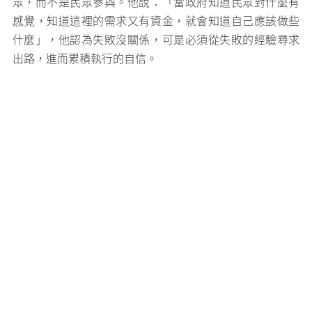
眾，而不是民眾參與。他說：「當政府知道民眾對什麼有
感覺，知道這裡的需求又有資金，就會知道自己應該做些
什麼」，他認為失敗沒關係，可是必須從失敗的經驗尋求
出路，進而累積執行的自信。
那高．卜沌（Nakaw Putun）認為藝術節的現況深受政府
政策以及單一經費來源影響，如果政府改變方向，原先的
品牌就可能消失，但是民間如果投入資金，或許狀況不會
那麼絕對，也能有所累積，甚至朝向終極目標，就是以售
票達到自給自足的狀態。李韻儀則希望能夠從一年一度轉
變為兩年或三年一度的藝術節，以充足時間醞釀出更豐厚
扎實的策展概念，「抓住根本，才能長久發展。」
無論帶來觀光人潮或是以藝術關注在地議題，人們多樂見
也期待藝術節慶產生正面效應，然而，政府、策展團隊和
在地民眾對於「藝術」的認知是自由不受限、盡情展現創
意的可能，抑或是一門炙手可熱好生意？這或許不是非此