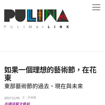
藝文特輯
如果一個理想的藝術節，在花
藝壇人物
東
東部藝術節的過去、現在與未來
Pulima藝術獎
2017/11/05
文｜許佩珊
活動專區
在讀這篇文章前……