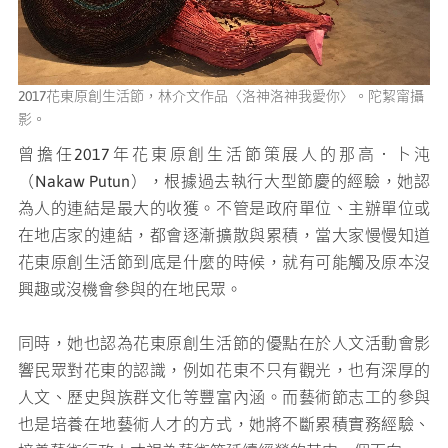
2017花東原創生活節，林介文作品〈洛神洛神我愛你〉。陀絜甯攝
2
影。
曾擔任2017年花東原創生活節策展人的那高．卜沌
（Nakaw Putun），根據過去執行大型節慶的經驗，她認
為人的連結是最大的收獲。不管是政府單位、主辦單位或
在地店家的連結，都會逐漸擴散與累積，當大家慢慢知道
花東原創生活節到底是什麼的時候，就有可能觸及原本沒
興趣或沒機會參與的在地民眾。
同時，她也認為花東原創生活節的優點在於人文活動會影
響民眾對花東的認識，例如花東不只有觀光，也有深厚的
人文、歷史與族群文化等豐富內涵。而藝術節志工的參與
也是培養在地藝術人才的方式，她將不斷累積實務經驗、