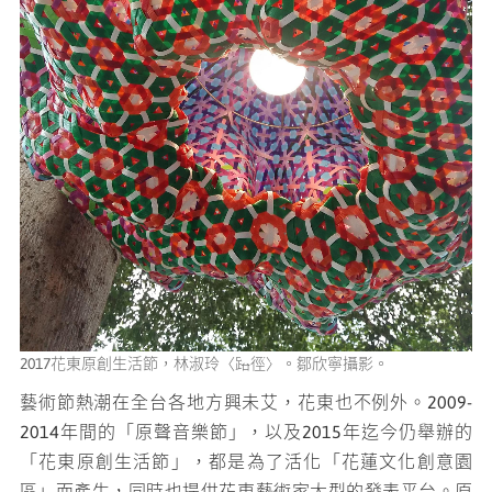
鄒
2017花東原創生活節，林淑玲〈路徑〉。鄒欣寧攝影。
2
靈
藝術節熱潮在全台各地方興未艾，花東也不例外。2009-
2014年間的「原聲音樂節」，以及2015年迄今仍舉辦的
「花東原創生活節」，都是為了活化「花蓮文化創意園
區」而產生，同時也提供花東藝術家大型的發表平台。原