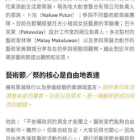
花東原創生活節策展，現為哇大創意整合有限公司負責人
的那高．卜沌（Nakaw Putun）；參與不同藝術節策展團
隊，目前在都蘭經營月光小棧與女妖藝廊的李韻儀；巴卡
芙萊（Pakavulay）設計工作室的兩位負責人，多次駐村的
藝術家林琳（Malay Makaluwan）以及參與策展也創作的
藝術家黃錦城分享各自的參與經驗與觀察，藉此對近年的
東部藝術節提出觀照和反思。
藝術節／祭的核心是自由地表達
政府單位能否
擁有策展執行以及參展經驗的黃錦城直言，
清楚本身的權責、功能以及需求，是一場藝術節成功與
否的關鍵。
他說：「不依賴政府的資金才能獨立，藝術家們能夠自由
地創作。雖然小，但是自給自足，大家玩得也開心。因為
自由地表達是藝術活動的核心。」現行的藝術節依賴政府