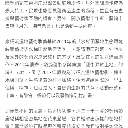
國藝術家在東海岸沿線景點駐地創作，戶外空間創作成為
最大特色，民眾也能看見藝術品產生的過程，並且有著直
接與藝術家互動的機會。另外，開放藝術工作室、藝術市
集與「月光．海音樂會」也是活動主要內容。
米粑流濕地藝術季奠基於2011年的「水梯田溼地生態環境
裝置藝術與水梯田溼地音樂季」，邀請港口部落、外地以
及國外的藝術家透過駐村的方式，感受在地的生活進而創
作。2012年續辦，透過藝術參與傳達「藝術源於土地」的
精神
，到了2017年轉變為米粑流濕地藝術季，藉由
（註）
水梯田濕地生態復育的在地脈絡，企圖連結國際的「里山
倡議」精神，也就是人、自然與生態的共存，活動形式有
市集、音樂會、輕旅行以及藝術家駐村計畫。
即便是不同的主題、論述與功能，這些一年一度的藝術節
慶堪稱相當密集地在花東登場，它們輻射出怎樣的在地特
質？籌辦與施行時呈現何種獨特樣態？我們特別採訪曾為