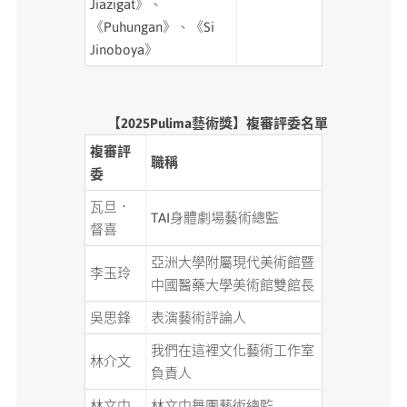
Jiazigat》、
《Puhungan》、《Si
Jinoboya》
【2025Pulima藝術獎】複審評委名單
複審評
職稱
委
瓦旦．
TAI身體劇場藝術總監
督喜
亞洲大學附屬現代美術館暨
李玉玲
中國醫藥大學美術館雙館長
吳思鋒
表演藝術評論人
我們在這裡文化藝術工作室
林介文
負責人
林文中
林文中舞團藝術總監