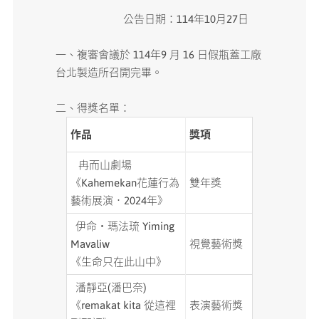
公告日期：114年10月27日
媒體專區
一、複審會議於 114年9 月 16 日假瓶蓋工廠
原住民族文化藝術補助成果專區
台北製造所召開完畢。
展演櫥窗
二、得獎名單：
作品
獎項
關於我們
冉而山劇場
《Kahemekan花蓮行為
雙年獎
藝術展演．2024年》
伊命・瑪法琉 Yiming
Mavaliw
視覺藝術獎
《生命只在此山中》
潘靜亞(潘巴奈)
《remakat kita 從這裡
表演藝術獎