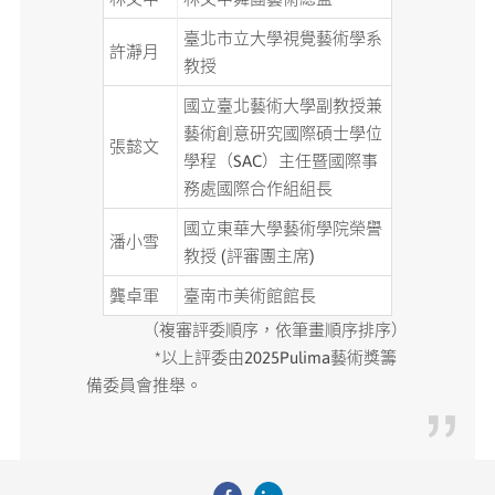
臺北市立大學視覺藝術學系
許瀞月
教授
國立臺北藝術大學副教授兼
藝術創意研究國際碩士學位
張懿文
學程（SAC）主任暨國際事
務處國際合作組組長
國立東華大學藝術學院榮譽
潘小雪
教授 (評審團主席)
龔卓軍
臺南市美術館館長
（複審評委順序，依筆畫順序排序）
*以上評委由2025Pulima藝術獎籌
備委員會推舉。