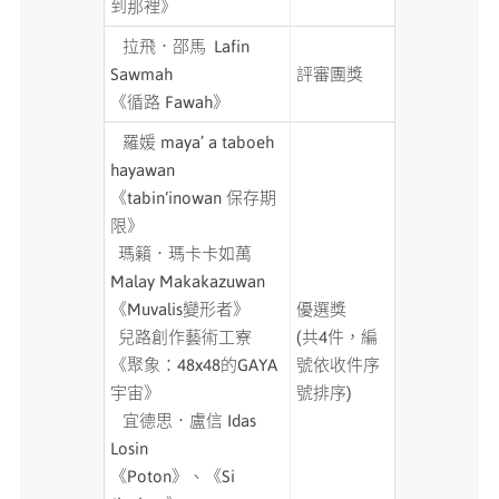
到那裡》
拉飛．邵馬 Lafin
Sawmah
評審團獎
《循路 Fawah》
羅媛 maya’ a taboeh
hayawan
《tabin‘inowan 保存期
限》
瑪籟．瑪卡卡如萬
Malay Makakazuwan
《Muvalis變形者》
優選獎
兒路創作藝術工寮
(共4件，編
《聚象：48x48的GAYA
號依收件序
宇宙》
號排序)
宜德思．盧信 Idas
Losin
《Poton》、《Si