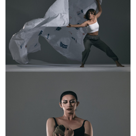
Dance
潘巴奈 ｜黃雅農
《remakat kita 從這裡到那裡》
Performance Art
游恩恩​
《Tnpusu起個圓》