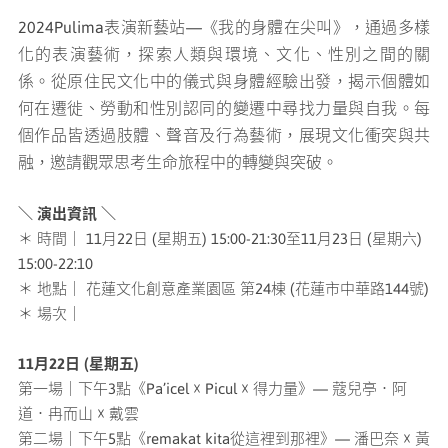
2024Pulima表演新藝站—《我的身體在尖叫》，通過多樣
化的表演藝術，探索人類與環境、文化、性別之間的關
係。從原住民文化中的儀式與身體經驗出發，揭示個體如
何在遷徙、勞動和性別認同的變遷中尋找力量與自我。每
個作品皆透過肢體、聲音及行為藝術，展現文化衝突與共
融，邀請觀眾思考生命旅程中的轉變與突破。
＼ 演出資訊 ＼
＊ 時間｜ 11月22日 (星期五) 15:00-21:30至11月23日 (星期六)
15:00-22:10
＊ 地點｜ 花蓮文化創意產業園區 第24棟 (花蓮市中華路144號)
＊ 場次｜
11月22日 (星期五)
第一場｜下午3點《Pa’icel ☓ Picul ☓ 得力量》— 蔻兒亭．阿
道．冉而山 ☓ 戴雲
第二場｜下午5點《remakat kita從這裡到那裡》— 潘巴奈 ☓ 黃