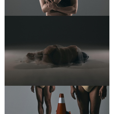
Performance Art
羅媛
《tabin 'inowan 保存期限》
Dance