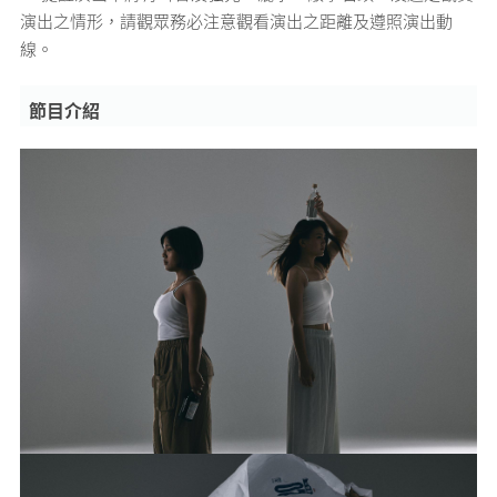
演出之情形，請觀眾務必注意觀看演出之距離及遵照演出動
線。
節目介紹
Performance Art
蔻兒亭．阿道．冉而山 ｜戴雲
《Pa’icel x Picul x 得力量》