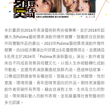
媒體專區
原住民族文化藝術補助成果專區
本計畫源自2016年表演藝術新秀扶植專案，並於2018年起
展演櫥窗
擴大為Pulima藝術獎表演創作徵件競賽，鼓勵原住民新創
作與實驗作品的產出。2023年Pulima藝術獎表演創作徵件
競賽，自15組決賽演出中評選出5名優選獎得主，並邀請這
關於我們
5名得主於2024年「Pulima表演新藝站」演出。創作者皆
來自不同成長背景與母體文化，以個人生命經驗轉化成創
作動能，並運用表演語彙連結族群內涵。透過神話故事、
口傳或田野調查等各種途徑，發展出涉及土地關懷、性別
意識、環境保護、青年困境等面向的作品。期待表演藝術
創作者突破所有界限，藉由自身對土地、生命及文化的對
話，帶來精彩動人的創作表現，並拓展臺灣社會對藝術的
多元認識。