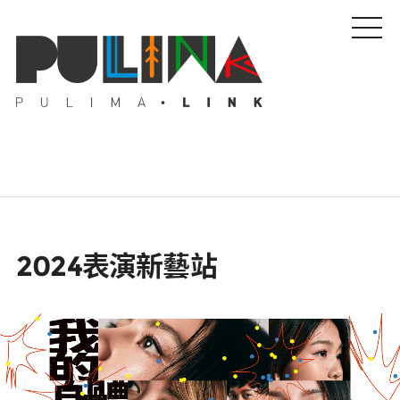
藝文特輯
2024表演新藝站
藝壇人物
Pulima藝術獎
活動專區