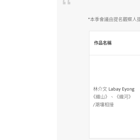
*
本季會議由提名觀察人提名
作品名稱
林介文 Labay Eyong
《織山》、《織河》
/潮壤相接