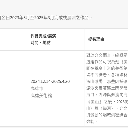
公告日期：114
自2023年3月至2025年3月完成或展演之作品。
作品完成/展演
提名理由
時間、地點
對於介文而言，編織是
這組作品可視為她《裹
圖在挑高十米的美術館
塊不同織者、各種媒材
2024.12.14-2025.4.20
深山礦場，那些因採礦
泥沙夾裹著礦土閃閃發
高雄市
海口，溯源與奔流向海
高雄美術館
《裹山》之後，2023
山〉與〈織河〉，介文
與勞動的場域綿密織合
強韌。