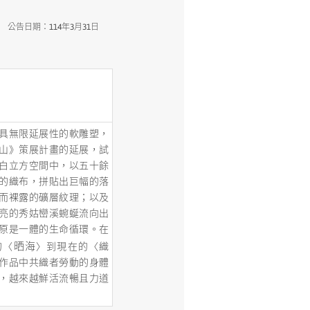
年3月31日
具無限延展性的軟雕塑，
山》策展計畫的延展，試
白立方空間中，以五十餘
的織布，拼貼出巨幅的落
而裸露的礦層紋理；以及
亮的秀姑巒溪蜿蜒流向出
原是一體的生命循環。在
晒海
的〈
〉到現在的〈織
作品中共織者勞動的身體
，越來越鮮活流暢且力道