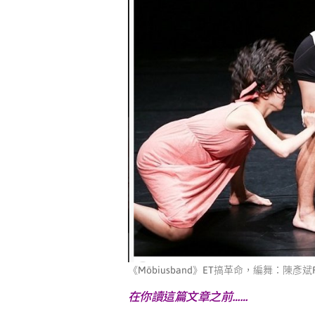
s Nayaw
《Möbiusband》ET搞革命，編舞：陳彥斌Fa
在你讀這篇文章之前……