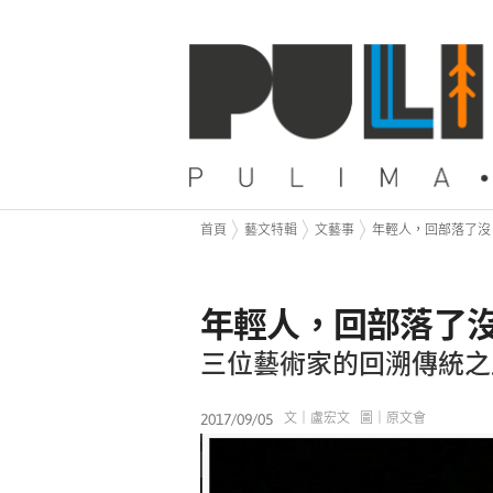
首頁
藝文特輯
文藝事
年輕人，回部落了沒
年輕人，回部落了
三位藝術家的回溯傳統之
2017/09/05
文｜盧宏文 圖｜原文會