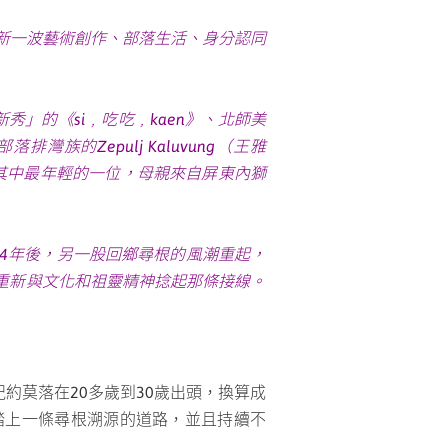
新一波藝術創作、部落生活、身分認同
新秀」的《si﹐吃吃﹐kaen》、北師美
Zepulj Kaluvung（王雅
是其中最年輕的一位，母親來自屏東內獅
14年後，另一股回鄉尋根的風潮重起，
重新與文化和祖靈精神捻起那條接線。
約莫落在20多歲到30歲出頭，換算成
踏上一條尋根溯源的道路，並且持續不