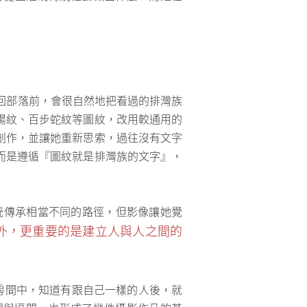
沒回部落前，會很自然地把看過的排灣族
陽紋、百步蛇紋等圖紋，改用較通用的
創作，並讓她重新思索，過往沒有文字
而是遵循『圖紋就是排灣族的文字』，
和傳統傳承相當不同的路徑，但影像讓她覺
外，更重要的是建立人與人之間的
小的房間中，知道有跟自己一樣的人後，就