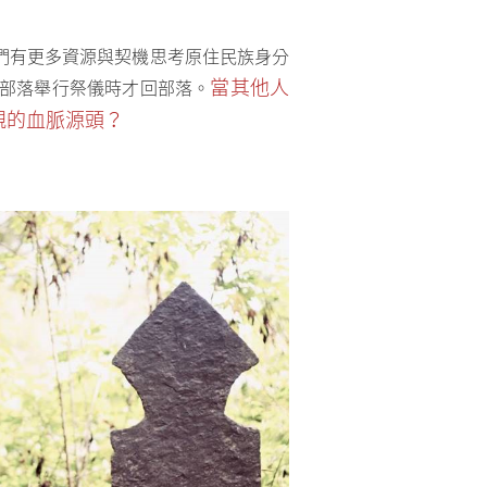
們有更多資源與契機思考原住民族身分
當其他人
部落舉行祭儀時才回部落。
親的血脈源頭？