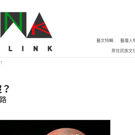
藝文特輯
藝壇人
原住民族文
？
沒？
路