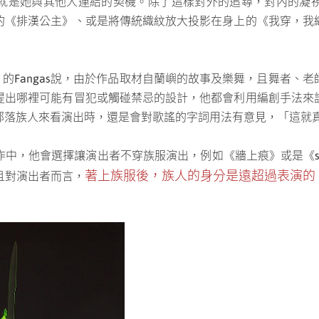
就是她與其他人連結的契機。除了這樣對外的追尋，對內的凝
的《排漢公主》、或是將傳統織紋放大投影在身上的《我穿，我
浮島》的Fangas說，由於作品取材自蘭嶼的故事及樂舞，且舞者
提出哪裡可能有冒犯或觸碰禁忌的設計，他都會利用編創手法來
部落族人來看演出時，還是會對歌謠的字詞用法有意見，「這就
中，他會選擇讓演出者不穿族服演出，例如《牆上痕》或是《si
著上族服後，族人的身分是遠超過表演的
且對演出者而言，