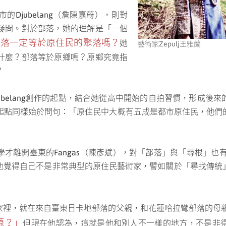
Djubelang（詹陳嘉蔚），則對
疑問。對於部落，她的理解是「一個
部落一定等於原住民的聚落嗎？
她
藝術家Zepulj王雅蘭
什麼？部落等於原鄉嗎？原鄉究竟指
？
ubelang創作的起點，結合她從高中開始的自拍習慣，形成後
的起點同樣始於問句：「原住民中大概有五成是都市原住民，他
才離開臺東的Fangas（陳彥斌），對「部落」與「尋根」也有
他覺得自己不是非常典型的原住民藝術家，譬如關於「尋找傳統
家裡，就在來自臺東日卡地部落的父親，和花蓮哈拉彎部落的母
源？」
但現在他認為，這就是他和別人不一樣的地方，不是非