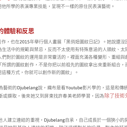
用他所學的表演專業技能，呈現不一樣的原住民表演藝術。
的體驗和反思
圖紋創作，也在2015年舉行個人畫展「黑俏妞圖紋日記》。她說還
為生活中的規範與禁忌，反而不太使用有特殊意涵的人頭紋、太
人們對於圖紋的運用是非常靈活的，裡面充滿各種變形、重組與
「所謂的圖紋創作，不是你把以前祖先的圖紋拿出來重新組合，
用這種方式，你就可以創作新的圖紋
」。
術的Djubelang說，織布是看Youtube影片學的，這是
除了技術
斷或擷取，後來她又到屏東找許春美老師學習，因為
他人建立連結的重視，Djubelang自承，自己成長於一個狹