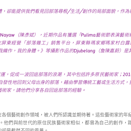
體，卻能提供我們看見回部落尋根╱生活╱創作的局部面貌，作為
 Nayaw（陳彥斌），近期作品有獲選「Pulima藝術節表演藝術
東經營「部落雜工」銷售平台，屏東縣瑪家鄉瑪家村白露部落排灣族的
織作，我的身體。》等攝影作品的Djubelang（詹陳嘉蔚）
的原運，促成一波回返部落的浪潮，其中包括許多原民藝術家；20
年自發性地回到父母出身的部落，藉由學習傳統工藝或生活方式，
藝術家，請他們分享各自回返部落的經驗。
各個藝術創作領域，被人們所認識並期待著。這些藝術家的年紀
代。他們與前世代的原住民族藝術家相似，都曾為自己的創作，
的卻是截然不同的風景。