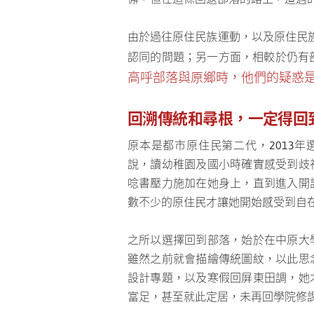
由於過往原住民族運動，以及原住民
認同的問題；另一方面，相較於仍有
高呼部落與原鄉時，他們的疑惑
回溯傳統和尋根，一定得回
原本是都市原住民第二代，2013年選
說，讀幼稚園及國小時確實感受到歧
唸書壓力施加在她身上，直到進入開
數不少的原住民才讓她開始感受到自
之所以選擇回到部落，始於在中原大
雖然之前就會描繪傳統圖紋，以此思
設計專題，以及寒假回屏東田調，她
富足，甚至就此定居，未再回學院修