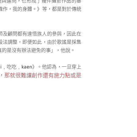
視與逼問，也形成了幾件攝影作品的基
織作，我的身體。》等，都是對於傳統
、老師及顧問都有達悟族人的參與，因此在
設法調整，即便如此，由於歌謠是採集
真的是沒有辦法避免的事」，他說。
﹐吃吃﹐kaen》。他認為，一旦穿上
，那就很難讓創作還有施力點或是