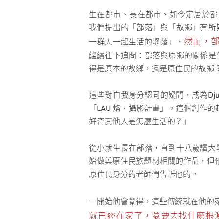
生在都市、長在都市、如今定居於都市的
我們提出的「部落」與「故鄉」有所
然而，
一群人一起生活的聚落」，
繼續往下追問：部落與原鄉的關係是
得是原本的故鄉，還是原住民的故鄉
這些對自我身分認同的疑問，成為Dj
「LAU 烙．攝影計畫」。這個創作
好奇其他人是怎麼生活的？」
從小就生長在部落，直到十八歲讀大學
始做與原住民族題材相關的作品，但
原住民身分的老師們告訴他的。
一開始他會覺得，這些傳統就在他的
就已經在家了，還要去找什麼根