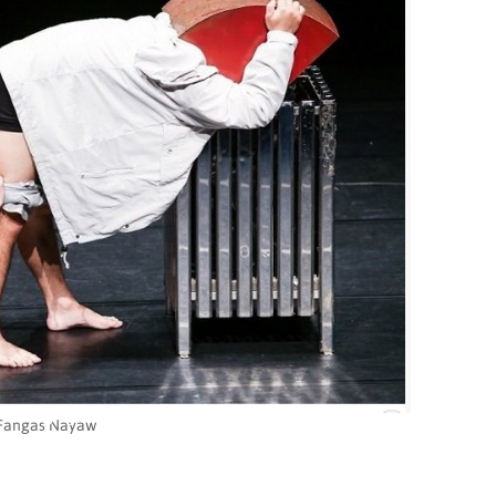
《Maataw
ngas Nayaw