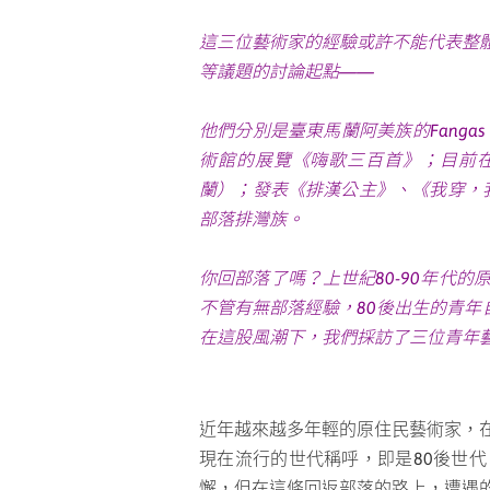
這三位藝術家的經驗或許不能代表整
等議題的討論起點——
他們分別是臺東馬蘭阿美族的Fangas
術館的展覽《嗨歌三百首》；目前在屏
蘭）；發表《排漢公主》、《我穿，我
部落排灣族。
你回部落了嗎？上世紀80-90年代
不管有無部落經驗，80後出生的青
在這股風潮下，我們採訪了三位青年
近年越來越多年輕的原住民藝術家，在
現在流行的世代稱呼，即是80後世
懈，但在這條回返部落的路上，遭遇