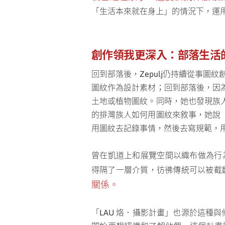
「生活本來就在身上」的情況下，運
創作領我更深入：部落生活
回到部落後，Zepulj仍持續從事
圖紋作為設計素材；回到部落後，因
土地或植物圖紋。同時，她也發現族
的排灣族人如何用圖紋來敘事，她說
用圖紋去記錄事情，然後去寫規範，
曾在凱道上和展覽空間以織布做為行為藝
得隔了一層介質，彷彿傳統可以被截
關係。
「LAU 烙．攝影計畫」也源於這種與