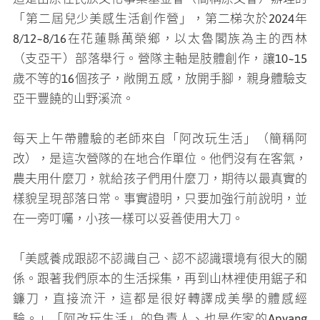
「第二屆兒少美感生活創作營」，第二梯次於2024年
8/12~8/16在花蓮縣萬榮鄉，以太魯閣族為主的西林
（支亞干）部落舉行。營隊主軸是肢體創作，讓10~15
歲不等的16個孩子，敞開五感，放開手腳，親身體驗支
亞干豐饒的山野溪流。
每天上午帶體驗的老師來自「阿改玩生活」（簡稱阿
改），是這次營隊的在地合作單位。他們沒有在客氣，
農夫用什麼刀，就給孩子們用什麼刀，期待以最真實的
樣貌呈現部落日常。事實證明，只要加強行前說明，並
在一旁叮囑，小孩一樣可以妥善使用大刀。
「美感養成跟認不認識自己、認不認識環境有很大的關
係。跟著我們原本的生活採集，再到山林裡使用鋸子和
鐮刀，直接流汗，這都是很好轉譯成美學的體感經
驗。」「阿改玩生活」的負責人、也是作家的Apyang