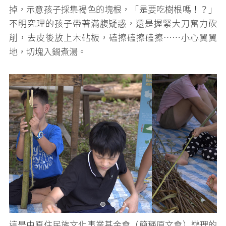
掉，示意孩子採集褐色的塊根，「是要吃樹根嗎！？」
不明究理的孩子帶著滿腹疑惑，還是握緊大刀奮力砍
削，去皮後放上木砧板，磕擦磕擦磕擦⋯⋯小心翼翼
地，切塊入鍋煮湯。
這是由原住民族文化事業基金會（簡稱原文會）辦理的