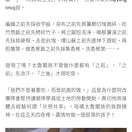
Imiq說。
編織之前先採收苧麻，染布之前先將薯榔切塊搗碎、吃
竹筒飯之前先劈砍竹子，將之鋸短洗淨、喝樹薯湯之前
先採其硬根，去皮剁塊、嚐山蘇之前先進林下趕蛇，再
剪嫩葉、做香蕉飯之前先採集香蕉，洗香蕉葉⋯⋯。
發現了嗎？太魯閣族不管做什麼都有「之前」，「之
前」先流汗，「之後」才得吃穿。
「我們不是著重吃，而是前面的做。」這是為什麼阿改
團隊會堅持讓營隊學員從土地的勞動開始，真切地用身
體去經驗何謂「共勞共享」，咀嚼太魯閣族的族群精
神，在這五天四夜裡，盡情地做一個部落的孩子！