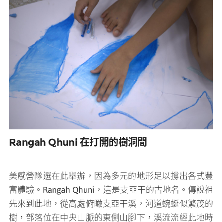
Rangah Qhuni 在打開的樹洞間
美感營隊選在此舉辦，因為多元的地形足以撐出各式豐
富體驗。Rangah Qhuni，這是支亞干的古地名。傳說祖
先來到此地，從高處俯瞰支亞干溪，河道蜿蜒似繁茂的
樹，部落位在中央山脈的東側山腳下，溪流流經此地時