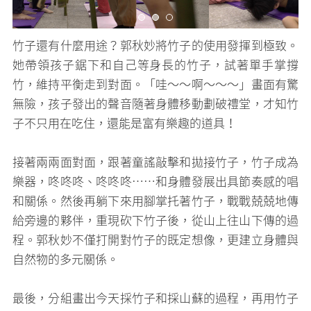
竹子還有什麼用途？郭秋妙將竹子的使用發揮到極致。
她帶領孩子鋸下和自己等身長的竹子，試著單手掌撐
竹，維持平衡走到對面。「哇～～啊～～～」畫面有驚
無險，孩子發出的聲音隨著身體移動劃破禮堂，才知竹
子不只用在吃住，還能是富有樂趣的道具！
接著兩兩面對面，跟著童謠敲擊和拋接竹子，竹子成為
樂器，咚咚咚、咚咚咚⋯⋯和身體發展出具節奏感的唱
和關係。然後再躺下來用腳掌托著竹子，戰戰兢兢地傳
給旁邊的夥伴，重現砍下竹子後，從山上往山下傳的過
程。郭秋妙不僅打開對竹子的既定想像，更建立身體與
自然物的多元關係。
最後，分組畫出今天採竹子和採山蘇的過程，再用竹子