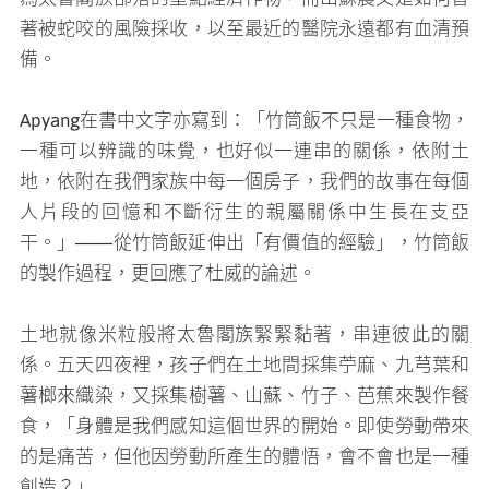
著被蛇咬的風險採收，以至最近的醫院永遠都有血清預
備。
Apyang在書中文字亦寫到：「竹筒飯不只是一種食物，
一種可以辨識的味覺，也好似一連串的關係，依附土
地，依附在我們家族中每一個房子，我們的故事在每個
人片段的回憶和不斷衍生的親屬關係中生長在支亞
干。」——從竹筒飯延伸出「有價值的經驗」，竹筒飯
的製作過程，更回應了杜威的論述。
土地就像米粒般將太魯閣族緊緊黏著，串連彼此的關
係。五天四夜裡，孩子們在土地間採集苧麻、九芎葉和
薯榔來織染，又採集樹薯、山蘇、竹子、芭蕉來製作餐
食，「身體是我們感知這個世界的開始。即使勞動帶來
的是痛苦，但他因勞動所產生的體悟，會不會也是一種
創造？」