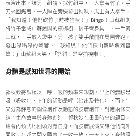
表演出來，讓另一組猜。採竹組中，一人拿著竹子，手
刀來回鋸著，一人蹲在旁邊發出狗吠，馬上有人舉手，
「我知道！他們砍竹子時被狗吠！」Bingo！山蘇組則
將竹子當成山蘇叢間的檳榔樹，孩子彎身其中，一手剪
山蘇，一手放入袋中，另一孩子雙手敞開在周圍奔跑，
發出嗡嗡嗡的聲響。「我知道！他們採山蘇時遇到蜜
蜂！」山蘇組大笑，「答錯！是空拍機啦！」
身體是感知世界的開始
郭秋妙將課程以一呼一吸的頻率來規劃，早上的體驗是
吸（吸收），下午的活動是呼（給出及轉化），而下午
又分為靜態的圖像創作及動態的肢體創作，對應兩條支
線：生命故事與身體創造。郭秋妙在畫畫時出的題目，
總會內傾式地回頭對應自身，而肢體展演又讓他們向外
開敞。在呼之間又隱含了一收一放，一天下來，身體經