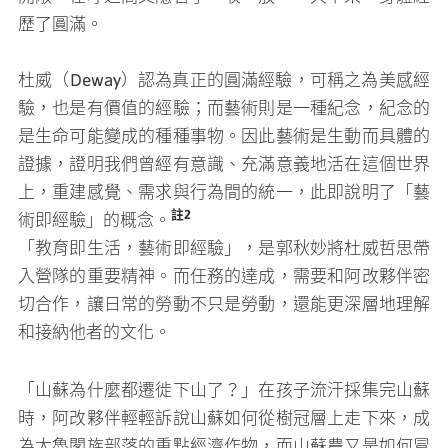
歷了圓滿。
杜威（Deway）認為真正的圓滿經驗，可稱之為美感經
驗，也是有價值的經驗；而藝術則是一種紀念，紀念的
是生命可能變成的種種事物。因此藝術是生動而具體的
證據，證明我們曾經有意識、充滿意義地活在這個世界
上，重建感覺、需求與行為間的統一，此即說明了「藝
註2
術即經驗」的概念。
「教育即生活，藝術即經驗」，是郭秋妙將杜威哲思帶
入營隊的重要精神。而任務的達成，需要和阿改夥伴密
切合作，讓日常的勞動不只是勞動，還能更深層地理解
和接納他者的文化。
「山蘇為什麼都遷徙下山了？」在孩子流汗採集完山蘇
時，阿改夥伴輕輕訴說山蘇如何從樹冠層上走下來，成
為太魯閣族部落的重點經濟作物，而山蘇農又是如何冒