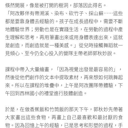
倏然開展，像是被打開的樹洞，部落因此得名。
「阿改夥伴有帶溯溪、染布、砍竹子、採山蘇⋯⋯這些
都是要靠身體去經驗的。孩子在成長過程中，需要不斷
地體驗世界；勞動也是在實踐生活，在勞動的過程中產
生理解和思考，再用筆畫出來或用身體表達出來，這就
是創造，而創造就是一種美感。」從兒時接觸舞蹈就一
見傾心、至今仍全心投入的營隊主帶老師郭秋妙說。
課程中帶入大量繪畫，「因為視覺出發是最容易的」，
然後從他們創作的文本中提取素材，再來想如何跳舞起
來。所以在課程的堆疊中，上午是阿改團隊帶體驗，下
午回到西林國小的禮堂進行肢體創造。
於是，在做香蕉飯和竹筒飯的那天下午，郭秋妙先帶著
大家畫出這些食物，再畫上自己最喜歡和最討厭的食
物。因為回憶上午的經驗，已是思考和形塑的過程，手