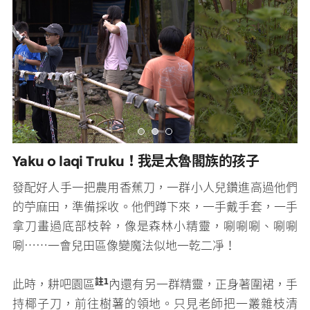
媒體專區
原住民族文化藝術補助成果專區
展演櫥窗
關於我們
Yaku o laqi Truku！我是太魯閣族的孩子
發配好人手一把農用香蕉刀，一群小人兒鑽進高過他們
的苧麻田，準備採收。他們蹲下來，一手戴手套，一手
拿刀畫過底部枝幹，像是森林小精靈，唰唰唰、唰唰
唰⋯⋯一會兒田區像變魔法似地一乾二凈！
註1
此時，耕吧園區
內還有另一群精靈，正身著圍裙，手
持椰子刀，前往樹薯的領地。只見老師把一叢雜枝清