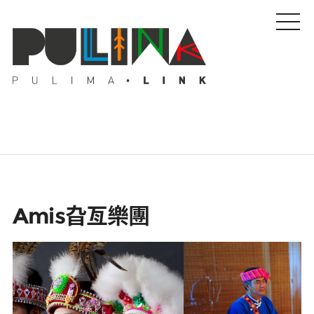
藝文特輯
Amis旮亙樂團
藝壇人物
Pulima藝術獎
活動專區