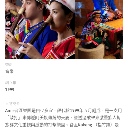
媒體專區
原住民族文化藝術補助成果專區
展演櫥窗
關於我們
類別
音樂
創立年
1999
人物簡介
Amis旮亙樂團是由少多宜．篩代於1999年五月組成，是一支用
「敲打」來傳遞阿美族傳統的美麗，並透過歌聲來激盪族人對
族群文化重視與感動的打擊樂團。旮亙Kakeng （指竹鐘）是