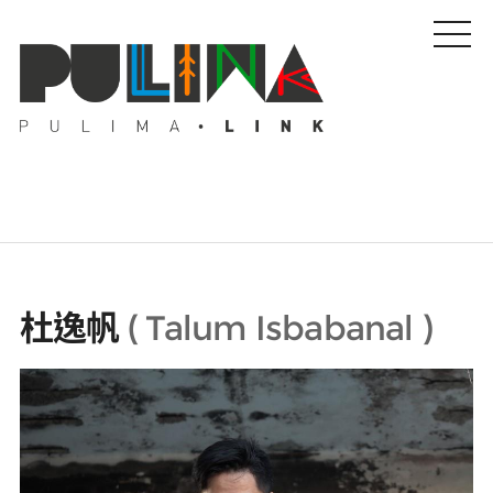
藝文特輯
杜逸帆
(
Talum Isbabanal
)
藝壇人物
Pulima藝術獎
活動專區