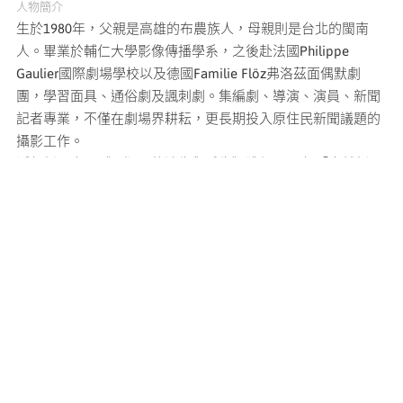
人物簡介
生於1980年，父親是高雄的布農族人，母親則是台北的閩南
人。畢業於輔仁大學影像傳播學系，之後赴法國Philippe
Gaulier國際劇場學校以及德國Familie Flöz弗洛茲面偶默劇
團，學習面具、通俗劇及諷刺劇。集編劇、導演、演員、新聞
記者專業，不僅在劇場界耕耘，更長期投入原住民新聞議題的
攝影工作。
近年新聞專題《石版屋的消失與重生》獲得2016年「卓越新聞
獎—電視類專題報導獎」；《日月潭的能源轉型之路》系列報
導入圍2019年「曾虛白新聞獎暨台達能源與氣候特別獎」；劇
作《女孩》獲得2019「台北藝穗節」佳作獎，是個擅於說故事
的影像及戲劇創作者。
現在他與妻子持續關注並記錄台灣原住民族群在城市與部落環
境的生存現況，這些議題都成為他往後的藝術實踐。