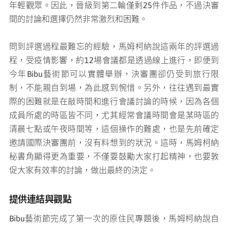
年輕觀眾。因此，晉級到第二輪僅剩25件作品，不過決審
間的討論和選擇仍然非常激烈和困難。
問到評選過程最難忘的經驗，馬姆柯納說這兩年的評選過
程，受疫情影響，約12場會議都是透過線上進行，即便到
今年Bibu藝術節可以實體舉辦，決審團卻仍受到旅行限
制，不能親自到場，為此感到惋惜。另外，往往遇到最實
際的困難就是在敲時間和進行會議討論的時候，因為各個
成員所處的時區皆不同，尤其經常會議時間會是某時區的
清晨七點或午夜時間等，這個操作的難處，也是先前確定
邀請國際決審團前，沒有料想到的狀況。這時，馬姆柯納
秘書角顯得更為重要，不僅要鼓勵大家打起精神，也要敦
促大家有效率的討論，做出最終的決定。
提供連結與觀點
Bibu藝術節完成了第一次的原住民專題後，馬姆柯納說自