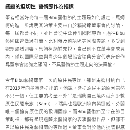
議題的迫切性
藝術節作為指標
筆者相當好奇每一屆Bibu藝術節的主題是如何設定，馬姆
柯納進一步說明其決策主要來自於藝術節董事會的討論，
每一屆都會不同，並且會從中延伸出國際專題。過往Bibu
藝術節曾做過荷蘭、比利時及德語區等國際專題，多受到
觀眾熱烈迴響。馬姆柯納補充說，自己則不在董事會成員
內，僅以國際兒童與青少年劇場協會瑞典分會代表身份作
爲董事會諮詢之顧問，不具藝術節主題走向的決策權。
今年Bibu藝術節第一次的原住民專題，卻是馬姆柯納自己
在2019年向董事會提出的。他說，會提原民主題原因當然
不只一個，但主要的考量不外乎是瑞典自己境內就有少數
原住民薩米族（Sámi），瑞典也是歐洲境內與挪威、芬蘭
唯三個擁有原住民的歐洲國家。而Bibu藝術節至今在節目
策劃裡，都有呈現過薩米藝術家的表演藝術作品，但卻不
曾以原住民為藝術節的專題過。董事會對於他的提議很感