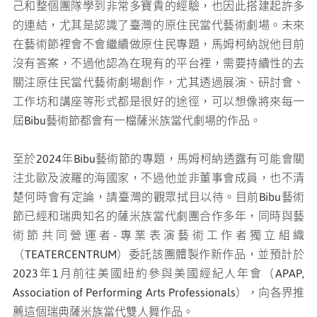
己和整個團隊學到非常多寶貴的經驗，也因此搭建起許多
的連結，尤其是認識了臺灣的原住民當代藝術劇場。未來
在藝術節裡會不會繼續做原住民專題，馬姆柯納說他目前
沒有答案，不過他認為在現有的平台裡，需要持續性的去
關注原住民當代藝術劇場創作，尤其透過展演、研討會、
工作坊和講座等形式都是很好的途徑，可以想像將來每一
屆Bibu藝術節都會有一檔薩米族當代劇場的作品。
至於2024年Bibu藝術節的專題，馬姆柯納透露有可能會關
注北歐及波羅的海國家，不過他並非董事會成員，也不清
楚何時會有定論，請臺灣的觀眾拭目以待。目前Bibu藝術
節已經和瑞典知名的薩米族當代劇團合作多年，同時與藝
術節共同營運者-專業表演藝術工作者獨立組織
（TEATERCENTRUM）委託該團體製作新作品，並預計於
2023年1月前往美國紐約參與美國經紀人年會（APAP,
Association of Performing Arts Professionals），向各界推
薦這個瑞典薩米族當代雙人舞作品。