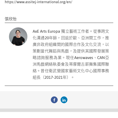
https://www.assitej-international.org/en/
張欣怡
AxE Arts Europa 獨立藝術工作者。從事跨文
化溝通20年餘，回返於歐、亞洲間工作，推
廣非政府組織間的國際合作及文化交流，以
策劃當代舞蹈與馬戲，及提供其國際發展策
略諮詢服務為業。現任Aerowaves、CAN亞
洲馬戲網絡執委會及蒂摩爾古薪舞集國際聯
絡。曾任衛武營國家藝術文化中心國際事務
組長（2017-2021年）。
瀏覽人次
3234892
財團法人原住民族文化事業基金會