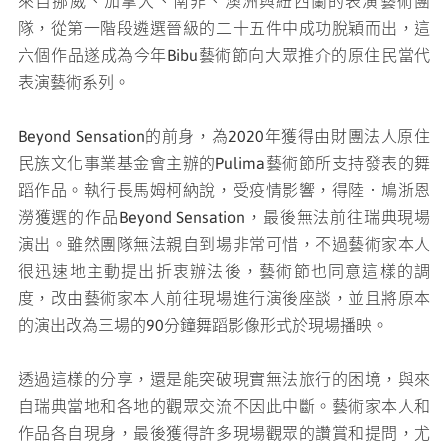
來自挪威、加拿大、南非、澳洲與紐西蘭的表演藝術團
隊，從第一階段遴選晉級的二十五件中成功脫穎而出，這
六個作品遂成為今年Bibu藝術節向大眾推介的原住民當代
表演藝術系列。
Beyond Sensation的前身，為2020年獲得由財團法人原住
民族文化事業基金會主辦的Pulima藝術節所支持發表的舞
蹈作品。執行長馬姆柯納說，受疫情影響，得陸．鳩浙恩
澇獲選的作品Beyond Sensation，最後無法前往瑞典現場
演出。雖然團隊無法親自到場非常可惜，不過藝術家本人
很迅速地主動提出折衷辦法後，藝術節也同意這樣的調
度，改由藝術家本人前往現場進行演後座談，並且將原本
的演出改為三場的90分鐘舞蹈影像形式於現場播映。
透過這樣的分享，還是能突破現實無法旅行的困境，與來
自瑞典當地和各地的觀眾交流不因此中斷。藝術家本人和
作品各自現身，最後獲得許多現場觀眾的讚賞和提問，尤