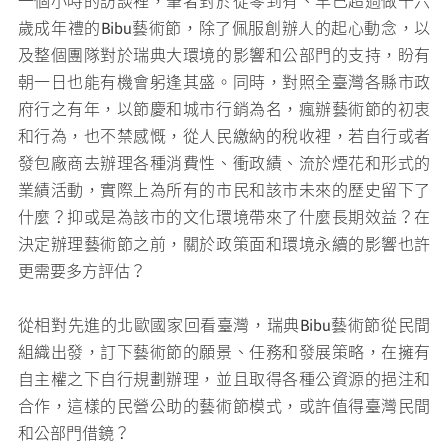
一個小時的訪談裡，筆者對於從零到有、早已超過做十六
歲成年禮的Bibu藝術節，除了佩服創辦人的起心動念，以
及整個團隊對於瑞典大環境的影響和公部門的支持，盼有
朝一日也能有機會躬逢其盛。同時，對照全臺灣各縣市政
府行之有年，以節慶和城市行銷為名，瘋辦藝術節的初衷
和行為，也不禁感慨，從人民繳納的稅收裡，若自行或者
發包廠商去辦理各種消費性、衝政績、流於煙花和形式的
業績活動，實際上為所有的市民和該市未來的歷史留下了
什麼？抑或是為該市的文化環境帶來了什麼長期效益？在
決定辦理藝術節之前，關於政策面和環境永續的影響也許
更需要多方評估？
從相對先進的北歐國家回看臺灣，瑞典Bibu藝術節從民間
組織出發，訂下藝術節的願景、任務和發展策略，在擁有
自主權之下自行規劃辦理，並且取得各種公資源的挹注和
合作，這樣的民營公助的藝術節模式，或許值得臺灣民間
和公部門借鏡？