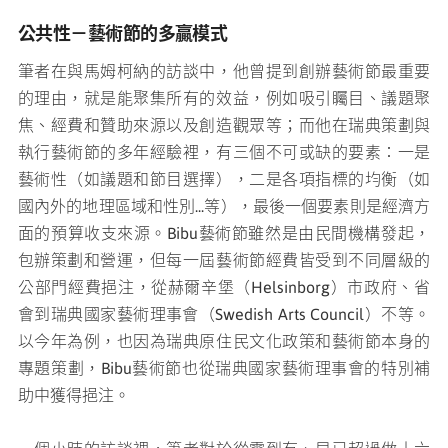
公共性－藝術節的多贏模式
筆者在與馬姆柯納的訪談中，他曾提到創辦藝術節最重要
的理由，就是能聚集所有的效益，例如吸引矚目、議題聚
焦、經費和贊助來源以及創造觀眾等；而他在瑞典策劃與
執行藝術節的多年經驗裡，有三個不可或缺的要素：一是
藝術性（如議題和節目選擇），二是各項指標的均衡（如
國內外的地理區域和性別...等），最後一個要素則是經濟方
面的預算收支來源。Bibu藝術節雖然是由民間機構發起，
包辦策劃和營運，但每一屆藝術節經費皆受到不同層級的
公部門經費挹注，從赫爾辛堡（Helsinborg）市政府、省
會到瑞典國家藝術理事會（Swedish Arts Council）不等。
以今年為例，也因為瑞典原住民文化政策和藝術節本身的
專題策劃，Bibu藝術節也從瑞典國家藝術理事會的特別補
助中獲得挹注。