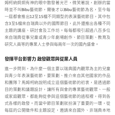
姆柯納炯炯有神的眼中散發著光芒，微笑著說，創辦的當
時並不叫Bibu藝術節，爾後才以Bibu藝術節為名，至今每
一屆都會推出12至15檔不同類型的表演藝術節目，其中包
含3至5檔來自瑞典以外的國際節目，此外還推出各種不同
主題的講座、研討會及工作坊。每每都吸引超過八百多位
來自瑞典從事兒童或青少年劇場創作、節目策劃、教育及
研究人員等的專業人士參與每兩年一次的國內盛會。
發揮平台影響力
啟發觀眾與從業人員
進一步問到，為什麼一個主要以瑞典國內觀眾為主的兒童
與青少年表演藝術節，要策劃、推介來自其他國家的作品
和團隊？馬姆柯納說明成立這個藝術節的初衷，是透過節
目的策劃和議題設計，讓所有與會的專業藝術觀眾、一般
或家庭觀眾，都能夠從參與這個藝術節的過程裡，得到各
式各樣的啟發。而當中節目策劃就扮演了重要的一環，從
每屆的公開徵件和主題設定，邀請來自國外、非瑞典本地