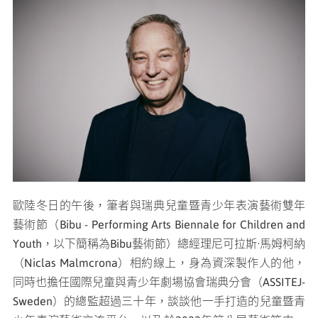
媒體專區
原住民族文化藝術補助成果專區
展演櫥窗
關於我們
歐陸冬日的午後，筆者與瑞典兒童暨青少年表演藝術雙年
藝術節（Bibu - Performing Arts Biennale for Children and
Youth，以下簡稱為Bibu藝術節）總經理尼可拉斯·馬姆柯納
（Niclas Malmcrona）相約線上，身為資深製作人的他，
同時也擔任國際兒童與青少年劇場協會瑞典分會（ASSITEJ-
Sweden）的總監超過三十年，談談他一手打造的兒童暨青