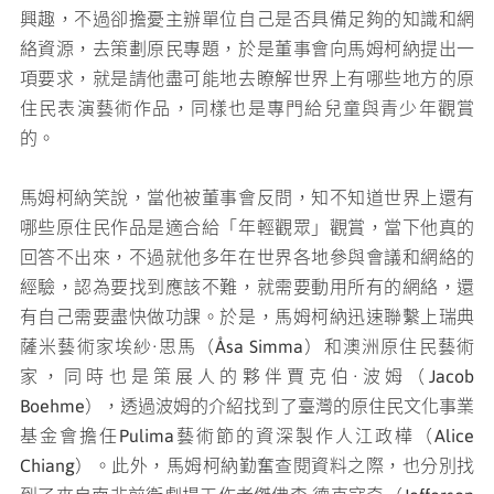
興趣，不過卻擔憂主辦單位自己是否具備足夠的知識和網
絡資源，去策劃原民專題，於是董事會向馬姆柯納提出一
項要求，就是請他盡可能地去瞭解世界上有哪些地方的原
住民表演藝術作品，同樣也是專門給兒童與青少年觀賞
的。
馬姆柯納笑說，當他被董事會反問，知不知道世界上還有
哪些原住民作品是適合給「年輕觀眾」觀賞，當下他真的
回答不出來，不過就他多年在世界各地參與會議和網絡的
經驗，認為要找到應該不難，就需要動用所有的網絡，還
有自己需要盡快做功課。於是，馬姆柯納迅速聯繫上瑞典
薩米藝術家埃紗·思馬（Åsa Simma）和澳洲原住民藝術
家，同時也是策展人的夥伴賈克伯·波姆（Jacob
Boehme），透過波姆的介紹找到了臺灣的原住民文化事業
基金會擔任Pulima藝術節的資深製作人江政樺（Alice
Chiang）。此外，馬姆柯納勤奮查閱資料之際，也分別找