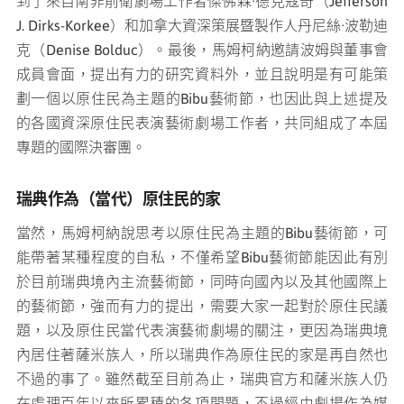
到了來自南非前衛劇場工作者傑佛森·德克寇奇（Jefferson
J. Dirks-Korkee）和加拿大資深策展暨製作人丹尼絲·波勒迪
克（Denise Bolduc）。最後，馬姆柯納邀請波姆與董事會
成員會面，提出有力的研究資料外，並且說明是有可能策
劃一個以原住民為主題的Bibu藝術節，也因此與上述提及
的各國資深原住民表演藝術劇場工作者，共同組成了本屆
專題的國際決審團。
瑞典作為（當代）原住民的家
當然，馬姆柯納說思考以原住民為主題的Bibu藝術節，可
能帶著某種程度的自私，不僅希望Bibu藝術節能因此有別
於目前瑞典境內主流藝術節，同時向國內以及其他國際上
的藝術節，強而有力的提出，需要大家一起對於原住民議
題，以及原住民當代表演藝術劇場的關注，更因為瑞典境
內居住著薩米族人，所以瑞典作為原住民的家是再自然也
不過的事了。雖然截至目前為止，瑞典官方和薩米族人仍
在處理百年以來所累積的各項問題，不過經由劇場作為媒