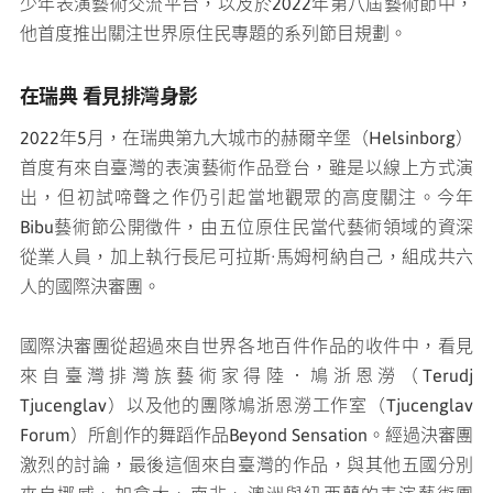
少年表演藝術交流平台，以及於2022年第八屆藝術節中，
他首度推出關注世界原住民專題的系列節目規劃。
在瑞典
看見排灣身影
2022年5月，在瑞典第九大城市的赫爾辛堡（Helsinborg）
首度有來自臺灣的表演藝術作品登台，雖是以線上方式演
出，但初試啼聲之作仍引起當地觀眾的高度關注。今年
Bibu藝術節公開徵件，由五位原住民當代藝術領域的資深
從業人員，加上執行長尼可拉斯·馬姆柯納自己，組成共六
人的國際決審團。
國際決審團從超過來自世界各地百件作品的收件中，看見
來自臺灣排灣族藝術家得陸．鳩浙恩澇（Terudj
Tjucenglav）以及他的團隊鳩浙恩澇工作室（Tjucenglav
Forum）所創作的舞蹈作品Beyond Sensation。經過決審團
激烈的討論，最後這個來自臺灣的作品，與其他五國分別