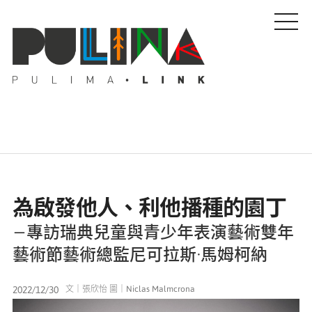
藝文特輯
為啟發他人、利他播種的園丁
藝壇人物
專訪瑞典兒童與青少年表演藝術雙年
－
藝術節藝術總監尼可拉斯·馬姆柯納
Pulima藝術獎
2022/12/30
文｜張欣怡 圖｜Niclas Malmcrona
活動專區