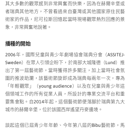
其大多數的觀眾感到非常興奮而快樂，因為在赫爾辛堡或
者瑞典其他地方，不曾看過來自臺灣或其他國家原住民藝
術家的作品，尼可拉斯回憶起當時現場觀眾熱烈回應的景
象，非常興奮地說著。
播種的開始
2006年，國際兒童與青少年劇場協會瑞典分會（ASSITEJ-
Sweden）在眾人引領企盼下，於南部大城隆德（Lund）推
出了第一屆藝術節，當時獲得許多關注，加上當時社會氛
圍的推波助瀾，該藝術節旋即成為瑞典每兩年一次，專為
「年輕觀眾」（young audience）以及在兒童與青少年這
個領域工作的所有從業人員，所設計的專業交流平台和重
要集會點。自2014年起，這個藝術節便落腳於瑞典第九大
城市的赫爾辛堡，位於該國西岸遙望丹麥邊境。
談起這個已屆青少年年齡、今年第八屆的Bibu藝術節，馬