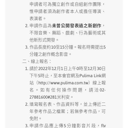
申請者可為獨立創作或自組創作團隊，
惟申請者須為創作者本人或擔任導演、
表演者。
申請作品為
未曾公開發表過之新創作
，
不限音樂、舞蹈、戲劇、行為藝術或其
他新形式開發。
作品長度約10至15分鐘。報名時需提出5
分鐘之創作概念影音。
二、線上報名：
請於2022年12月1日上午0時至12月30日
下午5時止，至本會官網及Pulima Link網
站（http://www.pulima.com.tw）線上報
名。如有任何操作問題，請洽02-
27881600#281米利安。
填寫報名表、作品資料等，並上傳近二
年參考作品之檔案；若無參考作品，可
免附。
申請作品應上傳5分鐘影音片段，flv