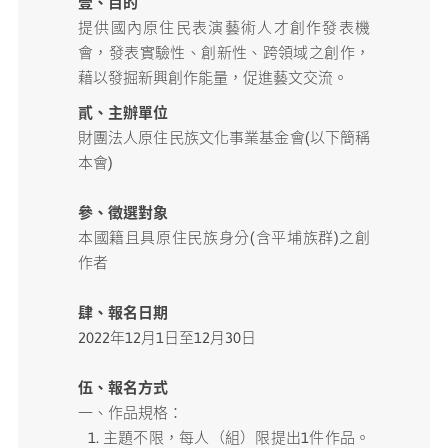
壹、目的
提供國內原住民表演藝術人才創作發表機
媒體專區
會，發表實驗性、創新性、跨領域之創作，
藉以發掘新興創作能量，促進藝文交流。
原住民族文化藝術補助成果專區
貳、主辦單位
財團法人原住民族文化事業基金會(以下簡稱
展演櫥窗
本會)
關於我們
參、徵選對象
本國籍且具原住民族身分(含平埔族群)之創
作者
肆、報名日期
2022年12月1日至12月30日
伍、報名方式
一、作品規格：
主題不限，每人（組）限提出1件作品。