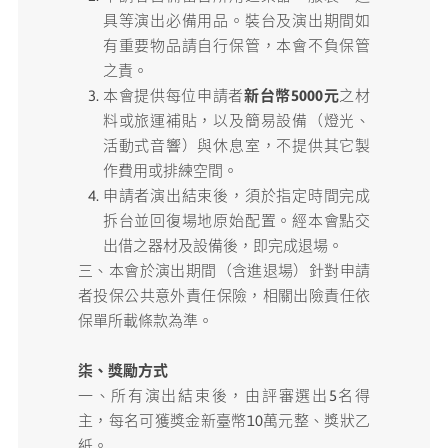
具等演出必備用品。裝台及演出期間如
有重要物品請自行保管，本會不負保管
之責。
本會提供每位申請者
新台幣5000元
之材
料或旅運補貼，以及簡易設備（燈光、
活動式音響）與休息室，不提供其它製
作費用或排練空間。
申請者演出結束後，須於指定時間完成
拆台並回復場地原始配置。經本會點交
出借之器材及設備後，即完成退場。
三、本會於演出期間（含進退場）針對申請
者投保公共意外責任保險，相關出險責任依
保單所載條款為準。
柒、獎勵方式
一、所有演出結束後，由評審選出5名得
主，每名可獲獎金新臺幣10萬元整、獎狀乙
紙。