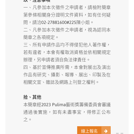
一、凡參加本次徵件之申請者，請檢附簡章
第參條相關身分證明文件資料，如有任何疑
問，請洽02-27881600#225陳小姐。
二、凡參加本次徵件之申請者，視為認同本
簡章之各項規定。
三、所有申請作品均不得侵犯他人著作權，
若有違者，本會有權取消資格並依相關規定
辦理，另申請者須自負法律責任。
四、基於宣傳推廣所需，本會對展出及演出
作品有研究、攝影、報導、展出、印製及在
相關文宣、雜誌及網路上刊登之權利。
拾、其他
本簡章經2023 Pulima藝術獎籌備委員會審議
通過後實施，如有未盡事宜，得修正公布
之。
線上報名