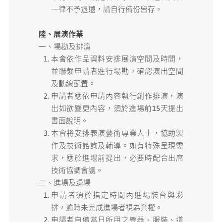
一律不予退還，請自行備份留存。
陸、展演作業
一、場勘及排演
本會依作品資料安排展演空間及時間，
並聯繫申請者進行場勘，確認演出空間
及動線配置。
申請者應依申請內容執行創作排演，演
出如欲變更內容，須於進場前15天提出
書面說明。
本會將安排表演藝術專業人士，協助製
作及技術諮詢及輔導。如有特殊呈現需
求，應於進場前提出，必要時配合出席
技術協調會議。
二、進場及退場
申請者須於指定時間內進場裝台與彩
排，逾時未完成進場者視為棄權。
申請者自備當日所用之樂器、服裝、道