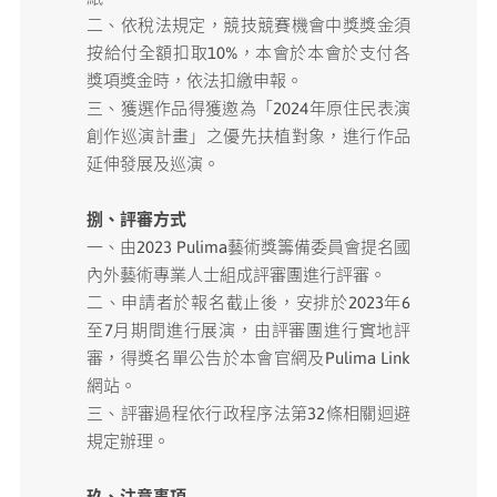
二、依稅法規定，競技競賽機會中獎獎金須
按給付全額扣取10%，本會於本會於支付各
獎項獎金時，依法扣繳申報。
三、獲選作品得獲邀為「2024年原住民表演
創作巡演計畫」之優先扶植對象，進行作品
延伸發展及巡演。
捌、評審方式
一、由2023 Pulima藝術獎籌備委員會提名國
內外藝術專業人士組成評審團進行評審。
二、申請者於報名截止後，安排於2023年6
至7月期間進行展演，由評審團進行實地評
審，得獎名單公告於本會官網及Pulima Link
網站。
三、評審過程依行政程序法第32條相關迴避
規定辦理。
玖、注意事項