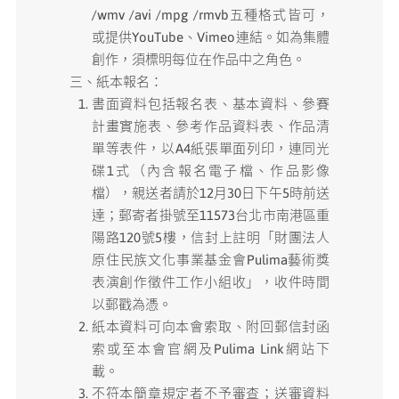
/wmv /avi /mpg /rmvb五種格式皆可，
或提供YouTube、Vimeo連結。如為集體
創作，須標明每位在作品中之角色。
三、紙本報名：
書面資料包括報名表、基本資料、參賽
計畫實施表、參考作品資料表、作品清
單等表件，以A4紙張單面列印，連同光
碟1式（內含報名電子檔、作品影像
檔），親送者請於12月30日下午5時前送
達；郵寄者掛號至11573台北市南港區重
陽路120號5樓，信封上註明「財團法人
原住民族文化事業基金會Pulima藝術獎
表演創作徵件工作小組收」，收件時間
以郵戳為憑。
紙本資料可向本會索取、附回郵信封函
索或至本會官網及Pulima Link網站下
載。
不符本簡章規定者不予審查；送審資料