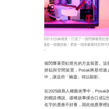
景，打造了一個閃爍著霓虹燈光
圖說：藝術家 Posak(圖右)採取了一種
，更是一個承載著特定時代氛
她將皓皓早期拍攝的充滿男子氣概的沙龍照
像，製作成一幅幅拼圖。
個閃爍著霓虹燈光的方盒裝置。這
拼貼與空間裝置，Posak將那
中，讓這些「幽靈」得以顯影。
在2025綠島人權藝術季中，Po
的鄉談傳說、虛構故事揉合口述記
名字的鹿會不好養，因此他鹿寮裡