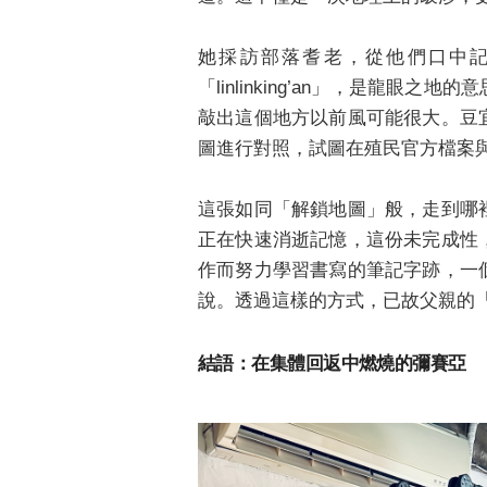
線
她採訪部落耆老，從他們口中
「linlinking’an」，是龍
敲出這個地方以前風可能很大。豆
圖進行對照，試圖在殖民官方檔案
這張如同「解鎖地圖」般，走到哪
正在快速消逝記憶，這份未完成性
作而努力學習書寫的筆記字跡，一
說。透過這樣的方式，已故父親的
結語：在集體回返中燃燒的彌賽亞