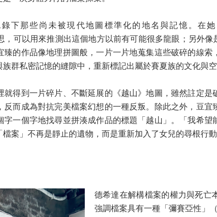
重新尋回與部落對話的路線
記錄下那些尚未被現代地圖標準化的地名與記憶。在她
眼之地的意思，可以用來推測出這個地方以前有可能很多龍眼；另外像
宜臻的作品像地理拼圖般，一片一片地蒐集這些破碎的線索
與族群私密記憶的縫隙中，重新標記出屬於賽夏族的文化與空
裡就得到一片碎片、不斷延展的《越山》地圖，雖然註定是
，反而成為對抗完美檔案幻想的一種反叛。除此之外，豆宜
個字一個字地找尋並拼湊成作品的標題「越山」。「我希望
「檔案」不再是靜止的遺物，而是重新加入了女兒的尋根行動
德希達在解構檔案的權力與死亡
強調檔案具有一種「彌賽亞性」（Mes