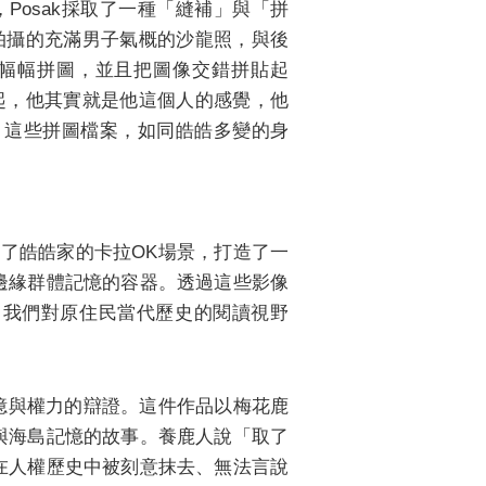
Posak採取了一種「縫補」與「拼
拍攝的充滿男子氣概的沙龍照，與後
幅幅拼圖，並且把圖像交錯拼貼起
起，他其實就是他這個人的感覺，他
說。這些拼圖檔案，如同皓皓多變的身
圖說：進一步還原了皓皓家的卡拉OK場景，
的方盒裝置。這個裝置不僅是一個播放器，更
圍與邊緣群體記憶的容器。
原了皓皓家的卡拉OK場景，打造了一
邊緣群體記憶的容器。透過這些影像
了我們對原住民當代歷史的閱讀視野
記憶與權力的辯證。這件作品以梅花鹿
與海島記憶的故事。養鹿人說「取了
在人權歷史中被刻意抹去、無法言說