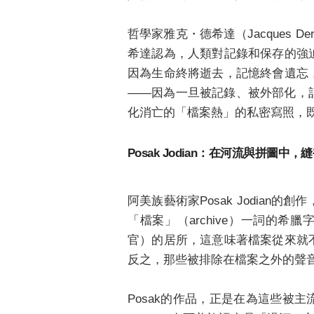
哲學家雅克・德希達（Jacques
希達認為，人類對記錄和保存的強
因為生命終將逝去，記憶終會遺忘
——因為一旦被記錄、被外部化，
化消亡的「檔案熱」的私密寫照，
Posak Jodian：在河流與拼圖
阿美族藝術家Posak Jodia
「檔案」（archive）一詞的
官）的居所，這意味著檔案從來就
反之，那些被排除在檔案之外的聲
Posak的作品，正是在為這些被主流檔