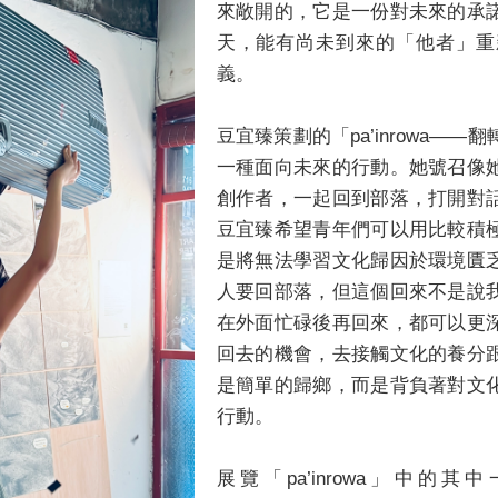
來敞開的，它是一份對未來的承
天，能有尚未到來的「他者」重
義。
豆宜臻策劃的「pa’inrowa—
一種面向未來的行動。她號召像
創作者，一起回到部落，打開對
豆宜臻希望青年們可以用比較積
是將無法學習文化歸因於環境匱
人要回部落，但這個回來不是說
在外面忙碌後再回來，都可以更
回去的機會，去接觸文化的養分
是簡單的歸鄉，而是背負著對文
行動。
展覽「pa’inrowa」中的其