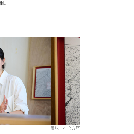
相。
群記憶之間尋找座標，透過身體力行，期望
圖說：藝術家 豆宜臻