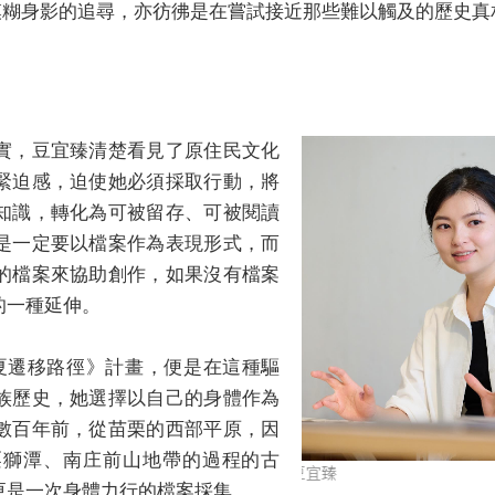
鹿模糊身影的追尋，亦彷彿是在嘗試接近那些難以觸及的歷史真
實，豆宜臻清楚看見了原住民文化
緊迫感，迫使她必須採取行動，將
知識，轉化為可被留存、可被閱讀
是一定要以檔案作為表現形式，而
的檔案來協助創作，如果沒有檔案
的一種延伸。
返賽夏遷移路徑》計畫，便是在這種驅
族歷史，她選擇以自己的身體作為
數百年前，從苗栗的西部平原，因
栗獅潭、南庄前山地帶的過程的古
圖說：在官方歷史文件與族
更是一次身體力行的檔案採集。