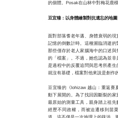
的個體。Posak在山林中對梅花
豆宜臻：以身體繪製對抗遺忘的地圖
面對部落耆老年邁、身體衰弱的現
記憶的倒數計時。這種瀕臨消逝的
那些僅存於老人家腦海中的口述與
的「檔案」。不過，她也認為並非
是過程中的反覆追問與思考所產生
就沒有基礎，檔案對他來說是創作
豆宜臻的《lohizaw 越山：重
動下展開的。為了找回因斷裂的家
最原始的測量工具，親身踏上祖先
經歷不同政權，而被迫遷移到苗
族群記憶之間尋找座標，透過身體力行，期望
圖說：藝術家 豆宜臻
道。這不僅是一次地理上的跋涉，