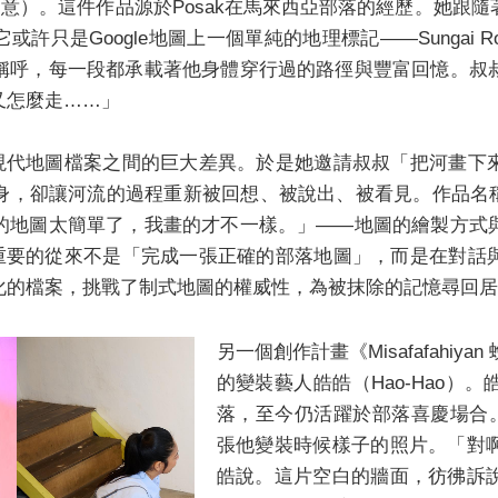
」之意）。這件作品源於Posak在馬來西亞部落的經歷。她跟
許只是Google地圖上一個單純的地理標記——Sungai R
稱呼，每一段都承載著他身體穿行過的路徑與豐富回憶。叔
又怎麼走……」
與現代地圖檔案之間的巨大差異。於是她邀請叔叔「把河畫
河流的過程重新被回想、被說出、被看見。作品名稱《Lakec: A
的地圖太簡單了，我畫的才不一樣。」——地圖的繪製方式
，重要的從來不是「完成一張正確的部落地圖」，而是在對
化的檔案，挑戰了制式地圖的權威性，為被抹除的記憶尋回居
另一個創作計畫《Misafafahi
的變裝藝人皓皓（Hao-Hao）
落，至今仍活躍於部落喜慶場合。
張他變裝時候樣子的照片。「對
皓說。這片空白的牆面，彷彿訴