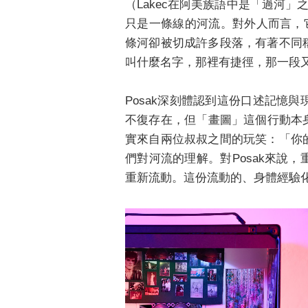
（Lakec在阿美族語中是「過河
只是一條線的河流。對外人而言，它或
條河卻被切成許多段落，有著不同
叫什麼名字，那裡有捷徑，那一段
Posak深刻體認到這份口述記憶
不復存在，但「畫圖」這個行動本身，卻讓
實來自兩位叔叔之間的玩笑：「你
們對河流的理解。對Posak來說
重新流動。這份流動的、身體經驗