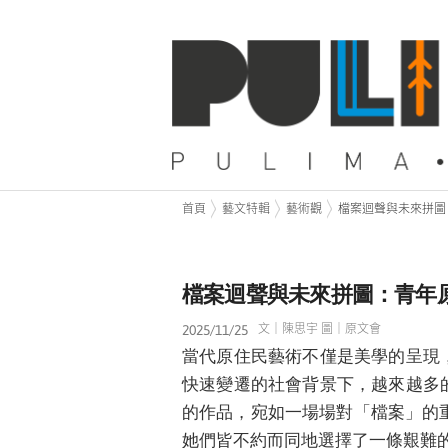
首頁
藝文特輯
藝術觀
檔案迴聲與未來拼圖：
檔案迴聲與未來拼圖：青年原住
2025/11/25
文｜陳思宇 圖｜原文會
當代原住民藝術不僅是美學的呈現
快速變遷的社會背景下，越來越多
的作品，宛如一場場對「檔案」的重新定義與
她們皆不約而同地選擇了一條艱難