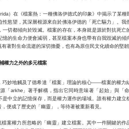
 Derrida）在《檔案熱：一種佛洛伊德式的印象》中揭示了
迫性慾望，其深層根源來自於佛洛伊德的「死亡驅力」。我
，一切都傾向於毀滅。檔案的存在，本身就是源於對抗死亡
記憶的生命力便會減弱，甚至檔案本身也帶有自我毀滅的傾
既有著對生命流逝的深切擔憂，也有為原住民文化續命的堅韌
中，縫補權力之外的多元檔案
n的創作，巧妙地觸及了德希達「檔案」理論的核心——檔案的
希臘字源「arkhe」著手解構，指出它同時意味著「起始」與
不是中立的記憶保存，而是權力運作的場域。誰有權力建立
音，便成了歷史的「幽靈」，等待著被重新看見。
案權力所忽略的「幽靈」建立檔案。其中一件關鍵的作品是《Lakec: 