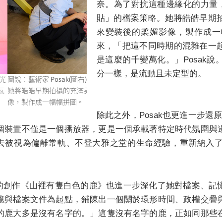
奈。為了對抗這種邊緣化的力量，
貼」的檔案策略。她將皓皓早期
來變裝後的柔媚影像，製作成一
來，「把這不同時期的混雜在一
是這麼的千變萬化。」Posak
分一樣，是流動且未定型的。
「縫補」與「拼貼」的檔案策略。
圖說：創作計畫《Misafafahiyan 蛻變》
，與後來變裝後的柔媚影
除此之外，Posak也更進一步還
個裝置不僅是一個播放器，更是一個承載著特定時代氛圍與
些過去被視為偏離常軌、不登大雅之堂的生命經驗，重新納入
sak的創作《山裡有隻白色的鹿》也進一步深化了她對檔案、
憶與檔案文件為起點，鋪陳出一個關於環形時間、政權交疊
的鹿大多是沒有名字的。」這隻沒有名字的鹿，正如同那些