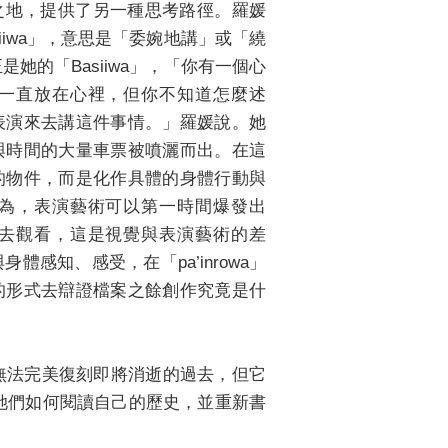
踐之地，提供了另一種思考路徑。羅媛
iiwa」，意思是「委婉地講」或「繞
她的「Basiiwa」，「你有一個心
一直放在心裡，但你不知道怎麼述
表演來去講這件事情。」羅媛說。她
與時間的大量車票被噴灑而出。在這
的物件，而是化作具體的身體行動與
為，表演藝術可以第一時間爆發出
去觀看，這是視覺與表演藝術的差
感知、感受，在「pa’inrowa」
的形式去辯證檔案之餘創作究竟是什
許無法完美復刻即將消逝的過去，但它
她們如何閱讀自己的歷史，並重新書