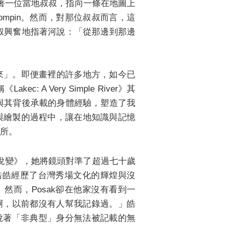
隨著一位當地叔叔，指向一條在地圖上
ompin。然而，對那位叔叔而言，這
叔興奮地指著河說：「從那邊到那邊
下來」。即便畫裡的許多地方，如今已
 Very Simple River》其
與其背後承載的身體經驗，塑造了我
話與繪製的過程中，讓在地知識與記憶
所。
yan 蛻變》，她將鏡頭對準了超過七十歲
。皓皓經歷了台灣秀場文化的輝煌與沒
然而，Posak卻在他家沒有看到一
啊，以前都沒有人幫我記錄過。」皓
說著「非典型」身分無法被記載的無