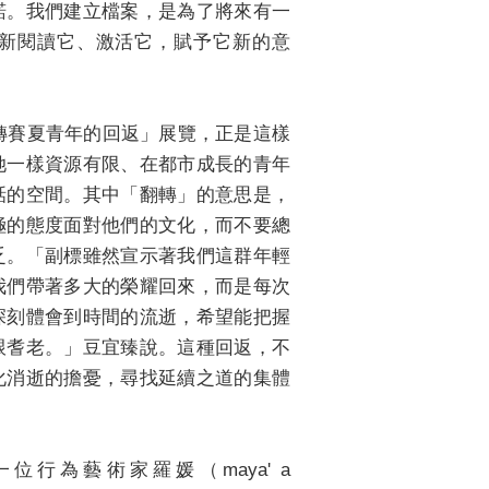
諾。我們建立檔案，是為了將來有一
新閱讀它、激活它，賦予它新的意
—翻轉賽夏青年的回返」展覽，正是這樣
她一樣資源有限、在都市成長的青年
話的空間。其中「翻轉」的意思是，
極的態度面對他們的文化，而不要總
乏。「副標雖然宣示著我們這群年輕
我們帶著多大的榮耀回來，而是每次
深刻體會到時間的流逝，希望能把握
跟耆老。」豆宜臻說。這種回返，不
化消逝的擔憂，尋找延續之道的集體
中一位行為藝術家羅媛（maya' a