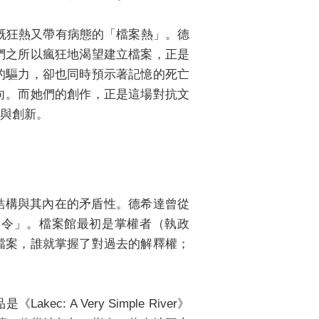
某種既狂熱又帶有病態的「檔案熱」。德
們之所以瘋狂地渴望建立檔案，正是
的驅力，卻也同時預示著記憶的死亡
向。而她們的創作，正是這場對抗文
與創新。
權力結構與其內在的矛盾性。德希達曾從
「命令」。檔案館最初是掌權者（執政
檔案，誰就掌握了對過去的解釋權；
A Very Simple River》