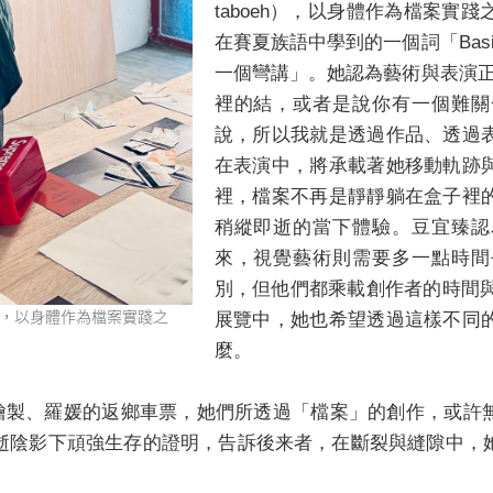
taboeh），以身體作為檔案實
在賽夏族語中學到的一個詞「Bas
一個彎講」。她認為藝術與表演正是
裡的結，或者是說你有一個難關
說，所以我就是透過作品、透過
在表演中，將承載著她移動軌跡
裡，檔案不再是靜靜躺在盒子裡
稍縱即逝的當下體驗。豆宜臻認
來，視覺藝術則需要多一點時間
別，但他們都乘載創作者的時間與身體
eh），以身體作為檔案實踐之
展覽中，她也希望透過這樣不同
麼。
圖繪製、羅媛的返鄉車票，她們所透過「檔案」的創作，或
逝陰影下頑強生存的證明，告訴後来者，在斷裂與縫隙中，