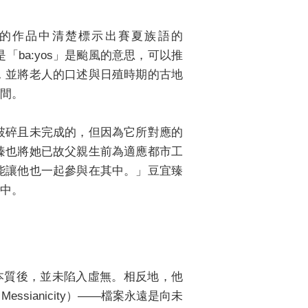
的作品中清楚標示出賽夏族語的
是「ba:yos」是颱風的意思，可以推
，並將老人的口述與日殖時期的古地
間。
破碎且未完成的，但因為它所對應的
臻也將她已故父親生前為適應都市工
能讓他也一起參與在其中。」豆宜臻
中。
本質後，並未陷入虛無。相反地，他
sianicity）——檔案永遠是向未