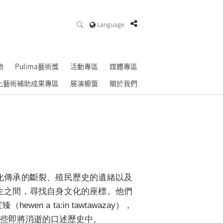
Language
物
Pulima藝術獎
活動專區
媒體專區
化藝術補助成果專區
展演櫥窗
關於我們
化傳承的斷裂、殖民歷史的遺緒以及
生之間，尋找自身文化的座標。他們
 a ta:in tawtawazay），
些即將消逝的口述歷史中。