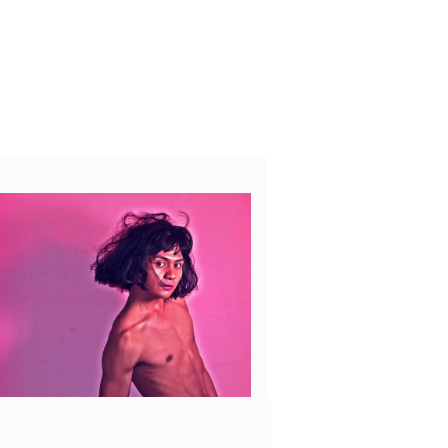
Dance
高旻辰《粉紅色》