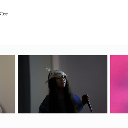
70元
ElectronicMusic
幽法《aynuko》