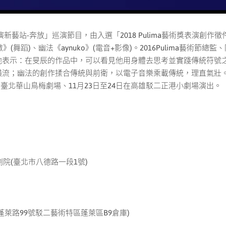
ima表演新藝站-奔放」巡演節目，由入選「2018 Pulima藝術獎表演
(舞蹈)、幽法《aynuko》(電音+影像)。2016Pulima藝術節總監
他表示：在旻辰的作品中，可以看見他用身體去思考並實踐傳統符號
流；幽法的創作揉合傳統與前衛，以電子音樂乘載傳統，理直氣壯。由3
日於臺北華山鳥梅劇場、11月23日至24日在高雄駁二正港小劇場演出。
劇院(臺北市八德路一段1號)
萊路99號駁二藝術特區蓬萊區B9倉庫)