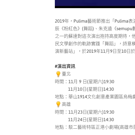
2019年，Pulima藝術節推出「Pul
辰《粉紅色》(舞蹈)、朱克遠《semupu數》
之一的蘇達對這次演出抱持高度期待，
民文學創作的軌跡實踐「舞蹈」，詩意橫
演新藝站」，於2019年11月9日至10
#演出資訊
臺北
時間：11月 9 日(星期六)19:30
11月10日(星期日)14:30
地點：華山1914文化創意產業園區烏梅
高雄
時間：11月23日(星期六)19:30
11月24日(星期日)14:30
地點：駁二藝術特區正港小劇場(高雄市蓬