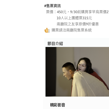
#售票資訊
票價：450元，9/30前購買享早鳥票價2
10人以上團體票315元
兩廳院之友享原價9折優惠
購票請洽兩廳院售票系統
節目介紹
Dance
朱克遠《semupu數》
精彩影音