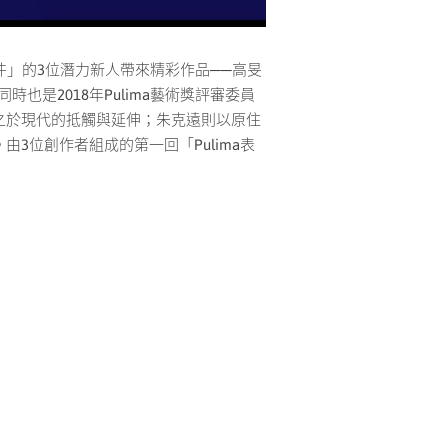
創作徵件」的3位潛力新人帶來精彩作品──高旻
、同時也是2018年Pulima藝術獎評審委員
之於現代的抵觸與延伸；朱克遠則以原住
位創作者組成的第一回「Pulima表