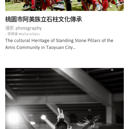
桃園市阿美族立石柱文化傳承
攝影 photography
--張維倫 Wallace.Dalu
The cultural Heritage of Standing Stone Pillars of the
Amis Community in Taoyuan City...