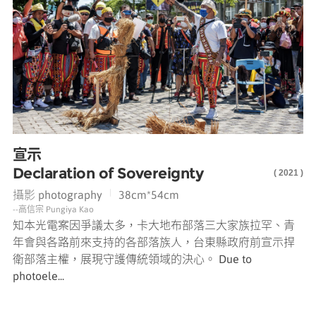
宣示
Declaration of Sovereignty
( 2021 )
|
攝影 photography
38cm*54cm
--高信宗 Pungiya Kao
知本光電案因爭議太多，卡大地布部落三大家族拉罕、青
年會與各路前來支持的各部落族人，台東縣政府前宣示捍
衛部落主權，展現守護傳統領域的決心。 Due to
photoele...