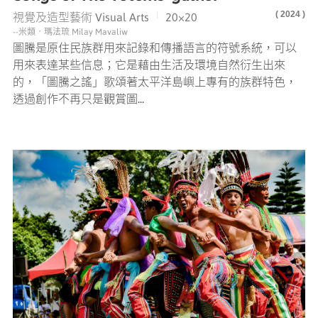
( 2024 )
|
視覺及造型藝術 Visual Arts
20×20
--米類‧瑪法琉 Milay Mavaliw
圖騰是原住民族群用來記錄和傳播語言的符號系統，可以
用來表達某些信息；它是藉由生活及環境自然衍生出來
的，「圖騰之謠」歌頌著太平洋島嶼上專有的族群特色，
透過創作不再只是觀賞圖...