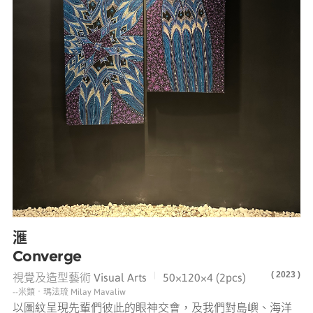
滙
Converge
( 2023 )
|
視覺及造型藝術 Visual Arts
50×120×4 (2pcs)
--米類‧瑪法琉 Milay Mavaliw
以圖紋呈現先輩們彼此的眼神交會，及我們對島嶼、海洋