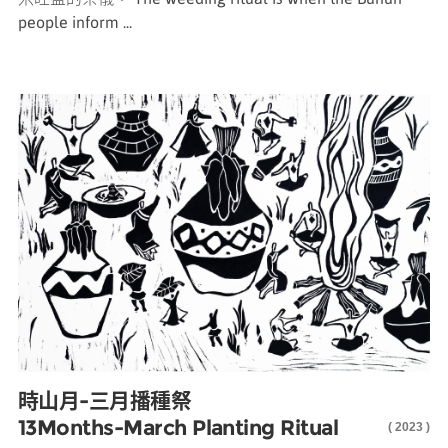
people inform ...
時山月-三月播種祭
13Months-March Planting Ritual
( 2023 )