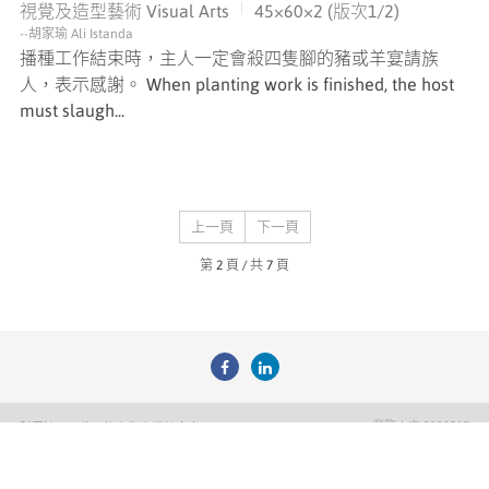
|
視覺及造型藝術 Visual Arts
45×60×2 (版次1/2)
--胡家瑜 Ali Istanda
播種工作結束時，主人一定會殺四隻腳的豬或羊宴請族
人，表示感謝。 When planting work is finished, the host
must slaugh...
上一頁
下一頁
第 2 頁 / 共 7 頁
瀏覽人次
3228587
財團法人原住民族文化事業基金會
+886 2 2788 1600
+886 2788 1500
pulimafestival@gmail.com
台北市南港區重陽路120號5樓