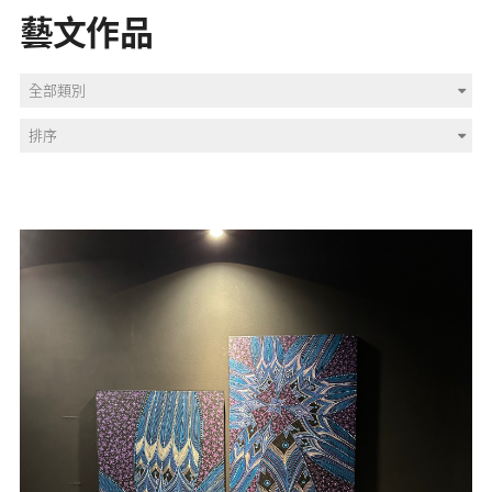
藝文作品
媒體專區
全部類別
原住民族文化藝術補助成果專區
排序
展演櫥窗
關於我們