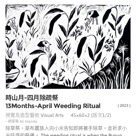
時山月-四月除疏祭
13Months-April Weeding Ritual
( 2023 )
|
視覺及造型藝術 Visual Arts
45×60×2 (版次1/2)
--胡家瑜 Ali Istanda
除草祭，是布農族人向小米告知即將著手除草，並祈求小
米旺盛的祭儀。 The weeding ritual is when the Bunun