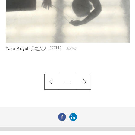
( 2014 )
Yaku Ｋuyuh 我是女人
--林介文
瀏覽人次
3234921
財團法人原住民族文化事業基金會