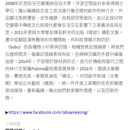
2008年於西班牙巴塞隆納自治大學，浮游空間設計系取得碩士
學位。擅以編織結合金工技法進行複合媒材創作的林介文，作
品關注族群遷徙、女性議題、自我認同等面向，並以此探討時
空變異中傳統文化與現代都會生活交互影響下之意義消長與反
思。2011年更與大學摯友陳若軒共同出版《嫁妝》攝影文集。
書中從翻起滿佈塵埃的衣櫃開始，布料紋理揭示對奶奶
（bubu）的各種微小印象與回憶，相機對焦記憶線索，將我們
拉進時間流，循著記憶線索與布紋，在綿綿交織的手感中緩緩
追索。2014年，不受限於媒材與形式，游刃於傳統與當代之間
的林介文榮獲Pulima藝術獎首獎殊榮。2016年，邀請太魯閣
族、賽德克族、泰雅族30名「織女」，共同創作新城（太魯
閣）車站公共藝術〈織路〉，將一件件束之高閣的毛衣拆解還
原成線球，重新編織，織出她們對家鄉的情感，以及回家的
路。
▶
https://www.facebook.com/labayneyong/
人物經歷