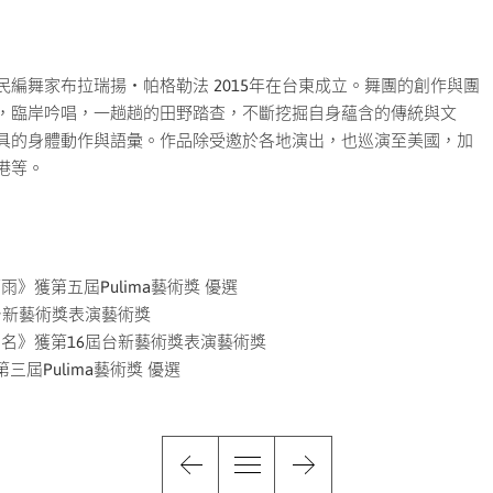
編舞家布拉瑞揚・帕格勒法 2015年在台東成立。舞團的創作與團
，臨岸吟唱，一趟趟的田野踏查，不斷挖掘自身蘊含的傳統與文
具的身體動作與語彙。作品除受邀於各地演出，也巡演至美國，加
港等。
雨》獲第五屆Pulima藝術獎 優選
屆台新藝術獎表演藝術獎
醉為名》獲第16屆台新藝術獎表演藝術獎
獎獲第三屆Pulima藝術獎 優選