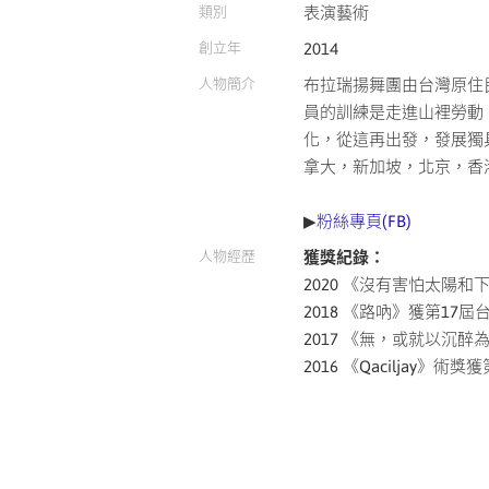
類別
表演藝術
創立年
2014
人物簡介
布拉瑞揚舞團由台灣原住民
員的訓練是走進山裡勞動
化，從這再出發，發展獨
拿大，新加坡，北京，香
▶
粉絲專頁(FB)
人物經歷
獲獎紀錄：
2020 《沒有害怕太陽和下
2018 《路吶》獲第17
2017 《無，或就以沉
2016 《Qaciljay》術