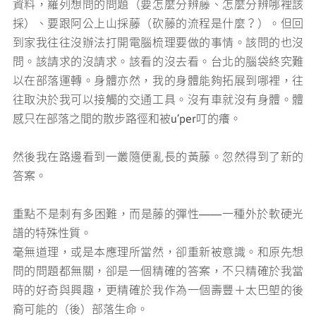
資料，羅列想問的問題（要怎麼分辨藤、怎麼分辨哪裡該
採）、要跟阿公上山採藤（砍藤的流程是什麼？）。但回
到家我往往沒辦法打開電腦梳理要做的事情。該問的也沒
問。該請求的沒請求。該看的沒去看。台北的腦袋終究難
以在部落運轉。身體亦然，我的身體能夠拓展到哪裡，往
往取決於我可以接觸的交通工具。沒有車就沒有身體。體
感只在部落之間的散步路徑和被u’per叮的癢。
然後我在路邊看到一叢隨便亂長的黃藤。忽然得到了新的
答案。
重點不是刺有多困難，而是藤的彈性——一種外於軟硬光
譜的特殊性質。
毫無道理，或是本應理所當然，卻重新被意識。和原先想
問的問題都無關，卻是一個精確的答案，不只精確於我當
時的好奇與興趣，更精確於我作為一個壽豐＋太巴塱的後
裔可能的（後）部落生命。