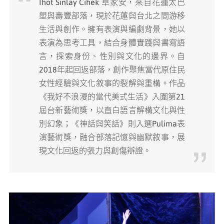
Ihot Sinlay Cihek 卓家安，來自花蓮太巴
塱與壽豐部落，現於花蓮與台北之間游移
媒體專區
生活與創作。擁有表演與編劇背景，她以
表演為思考工具，結合身體實踐與書寫語
原住民族文化藝術補助成果專區
言，探索身份、性別與文化的邊界。自
2018年起回返部落，創作聚焦當代原住民
展演櫥窗
女性經驗與文化敘事的裂解與重構。作品
《我好不浪漫的當代美式生活》入圍第21
關於我們
屆台新藝術獎，以直白語言解構文化與性
別幻象；《神話與笑話》則入選Pulima表
演藝術獎，融合部落記憶與幽默敘事，展
現文化回返的張力與創傷辯證。