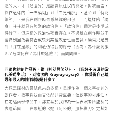
體的人，才（勉強算）是認識原住民的開始。對我而言，
操作這樣的「一團模糊」到「看見輪廓」，甚至到「特寫
細節」，是我在創作時最感興趣的部份——而這樣的「現
身」往往就具有強烈的政治性。「政治性」通常是後話或
評論了，但這樣的政治性確實存在。不過我在創作時並不
會特別因為要符合或達到某種政治性而嘗試。通常只是感
到「踩在邊緣」的刺激值得我的好奇（因為，為什麼刺激
呢？危險何在？為什麼危險？）而問問題。
回顧你的創作歷程，從《神話與笑話》、《我好不浪漫的當
代美式生活》，到這次的《rayrayrayray》，你覺得自己這
幾年最大的創作轉變是什麼？
大概是媒材的嘗試愈來愈多樣。長期作為一個文字掛帥的
創作者，敘事對我而言依然非常重要，但敘事的可能性，
在前述兩部作品中，都立基於我作為一個表演者所能及的
表達範圍——在最近的《她（阿公的）那把獵刀》尤其如