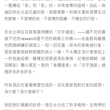
一整團從「家」到「家」的，非常疲憊的過程。因此，無
論回到台北或花蓮的家，我都需要一到兩天重新習慣生活
的節奏。不習慣的床、不習慣的距離、不確定的行程。
在台北時往往是智識飛轉的「文字速度」——讀不完的書
做不完的research還不完的稿債工作債——永遠都有龐雜
的問題網纏在頭頂上。但一回花蓮，原本的節奏被打亂，
我就會像是麻醉剛醒的病人一樣，不太確定為什麼會從上
一秒抵達這裡，雖確定經歷過某些事情，記憶卻模糊（甚
至闕如）難以篤定。我的「身體速度」比「文字速度」緩
慢許多許多許多。
所有我記在筆電裡要完成的，往往都是我對於家的提問。
為什麼？長什麼樣子？
例如對於黃藤的好奇。我在台北找了許多植物、生物學的