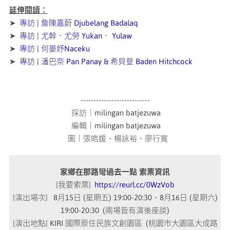
延伸閱讀：
➤
專訪 | 詹陳嘉蔚 Djubelang Badalaq
➤
專訪 | 尤幹．尤勞 Yukan． Yulaw
➤
專訪 | 何晏妤Naceku
➤
專訪 | 潘巴奈 Pan Panay & 希貝登 Baden Hitchcock
---------------------------
採訪｜milingan batjezuwa
編輯｜milingan batjezuwa
圖｜張皓媛、楊詠裕、廖行寬
家鄉在那路彎過去一點 索票資訊
|我要索票|
https://reurl.cc/0WzVob
|演出場次| 8月15日 (星期五) 19:00-20:30、8月16日 (星期六)
19:00-20:30 (兩場皆有演後座談)
|演出地點| KIRI 國際原住民族文創園區 (桃園市大園區大成路