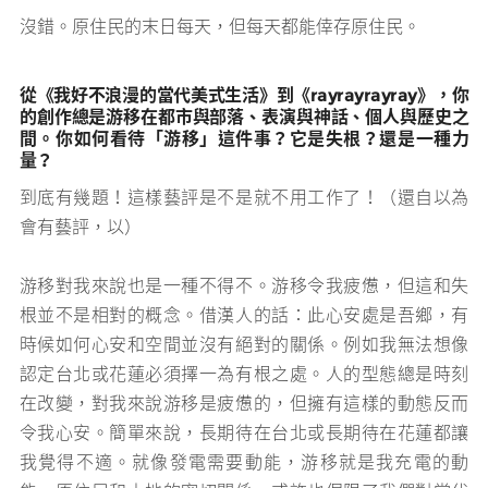
沒錯。原住民的末日每天，但每天都能倖存原住民。
從《我好不浪漫的當代美式生活》到《rayrayrayray》，你
的創作總是游移在都市與部落、表演與神話、個人與歷史之
間。你如何看待「游移」這件事？它是失根？還是一種力
量？
到底有幾題！這樣藝評是不是就不用工作了！（還自以為
會有藝評，以）
游移對我來說也是一種不得不。游移令我疲憊，但這和失
根並不是相對的概念。借漢人的話：此心安處是吾鄉，有
時候如何心安和空間並沒有絕對的關係。例如我無法想像
認定台北或花蓮必須擇一為有根之處。人的型態總是時刻
在改變，對我來說游移是疲憊的，但擁有這樣的動態反而
令我心安。簡單來說，長期待在台北或長期待在花蓮都讓
我覺得不適。就像發電需要動能，游移就是我充電的動