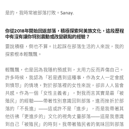
是的，我時常被部落打敗。Sanay.
你從2018年開始回返部落，積極探索阿美族文化，這段歷程
中有沒有讓你特別震動或改變觀點的經驗？
要說積極，倒也不算。比起踩在部落生活的人來說，我的
探索根本輕飄飄。
輕飄飄，也是因為我隱約預感到，太用力反而弄傷自己。
許多時候，我認為「若是遇到這種事，作為女人一定會感
到憤怒」的情境，對於部落裡的女性來說，卻非人人皆會
共感。作為一個「女性主義者」，對我而言其實是最「被
殖民」的經驗——帶著性別意識回到部落，進而挫折於部
落的「不長進」——這或許不是「進步」，而是我帶著其
他彷彿「更進步的」文化的視角丈量部落——這是我意識
到自己「被殖民」的時刻。我帶著殖民者的氣味回到部落