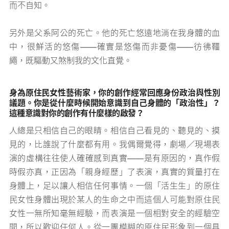
而不自知。
另外是父系阿公的死亡。他的死亡悠遠地淌在我身體的血
中，很鮮活的悠傷——確實是悠傷而非憂傷——彷彿韁
繩，既驅動又煞制我的文化直覺。
身為原住民女性藝術家，你的創作經常回應身份政治與性別
議題。你是從什麼時候開始意識到自己身體的「政治性」？
這種意識對你的創作有什麼樣的啟發？
人總是只相信自己的眼睛。相信自己看見的、聽見的、摸
見的，比誰說了什麼都有用。我偶爾覺得，劇場／現場表
演的虛構往往使人確確感到真實——是有原因的，真作假
時假亦真，正因為「親身經歷」了表演，真實的質量打在
身體上，足以讓人相信任何事情。一個「活生生」的原住
民女性身體出現於某人的生命之中而這個人可能對原住民
女性一無所知毫無經驗，而表演是一個相對安全的經驗空
間，所以歡迎任何人。從一團模糊的原住民形象到一個具