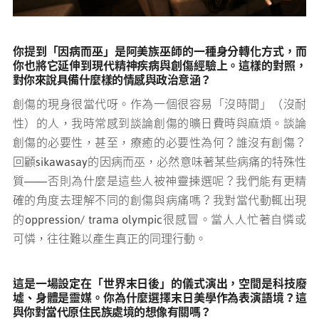
你提到「因病而巫」是阿美族巫師的一種身分轉化方式，而
你也將它延伸到現代精神疾病與創傷經驗上。這樣的對照，
對你來說具備什麼樣的情感與政治意涵？
創傷的現身很當代呀。作為一個很容易「沒時間」（沒耐
性）的人，我時常感到談論創傷的曠日費時與麻煩。談論
創傷的必要性，甚至，療癒的必要性為何？誰沒有創傷？
回顧sikawasay的因病而巫，必然意味著某些病痛的特殊性
質——否則為什麼是這些人被神靈揀選呢？我們能有更精
確的角度去理解不同的創傷與病痛嗎？我對當代動輒出現
的oppression/ trama olympic很感冒。當人人忙著自憐或
可憐，往往難以產生真正的同理行動。
這是一場設定在「世界末日後」的儀式演出，空間是科技廢
墟、身體是靈媒。你為什麼選擇末日美學作為表演語境？這
與你對當代原住民族處境的想像有關嗎？