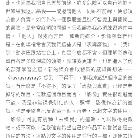
此。也因為我把自己置於前緣，許多危險可以自行承擔。
但如果我退居幕後——或邀請他人一同站在前緣，便必須
為他人負責。如何作為一個群體並且進行智識上與藝術上
的冒險，是非常麻煩的問題。但我認為我必須練習這件事
情。「他人」對我而言是一種新的媒介，影像與聲音也
是。在劇場裡常會笑我們這些人是「表導廢物」。（我）
除了動嘴巴跟站在台上，真是什麼都不會。但理解影像和
聲音各是多麼深廣的領域，就讓我更謙卑。也是進入了別
的部落學習之感。新的媒介會啟發新的感知與想法——
《rayrayrayray》提到「不得不」，對我來說這個作品的嘗
試，有什麼是「不得不」的呢？「虛擬與真實」已經是老
掉牙的題目，但就這個題目而言，「影像」實在很難避而
不談。我是非常視覺馴化的人，選擇了影像作為新的嘗
試，也是希望自己反省這一點。再者，比起文字的使用，
「影像」可能有別種「去殖民」的邏輯，可以做得更徹
底。或不可能。但我確實希望自己的作品可以嘗試各種去
殖民的方法，這點與文字的使用是並行的目標，即便去殖