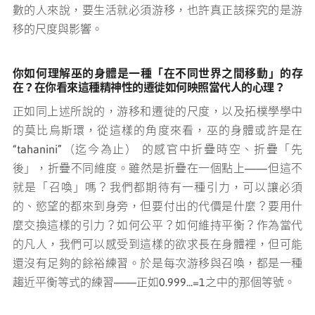
數的人來說，要生活就必須游移，也許真正該探究的是游
移的尺度與影響。
你如何理解巫的身體是一種「在不同世界之間移動」的存
在？在你看來這種精神性的遷徙如何映照當代人的心理？
正如同上述所說的，游移和遷徙的尺度，以及拓樸學學中
的莫比烏斯環，從這樣的角度來看，巫的身體或許是在
“tahanini”（迄今為止） 的感官中折疊時空、折疊「先
後」，折疊不同維度。雖然是折疊在一個點上——但這不
就是「召喚」嗎？我們都期待有一種引力，可以讓必須
的、慾望的都來到身旁，但要付出的代價是什麼？要用什
麼交換這樣的引力？如何公平？如何維持平衡？作為當代
的凡人，我們可以感受到這樣的欲求長在身體裡，但可能
還沒有足夠的餘裕練習。於是每次游移與召喚，都是一種
趨近平衡等式的練習——正如0.999...=1之中的那個等號。