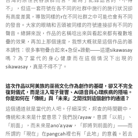
台灣的原住民各族群而言，是為了記錄語言的「不得
不」，但這一套符號在各不同的社群中施行的施行狀況卻
有高度差異，導致同樣的r在不同社群之中可能也會有不同
的發音。大家的眼睛和舌頭被同樣的符號連接卻有不同的
聲音。總歸來說，作品的名稱唸出來與看起來都有複數堆
疊的效果，再加上那個速度，我想大概就是這個作品的基
本調性：很多事物疊合起來+急促+躁動——這還sikawasay
嗎？為了當代的身心健康而在這個情況下出現的
sikawasay，真是不得不了。
這次作品以阿美族的巫術文化作為創作的基礎，卻又不完全
復刻儀式，而是注入電子聲響、AI語音與心理疾病的隱喻。
你是如何在「傳統」與「未來」之間找到這個創作的通道？
這個通道就是當代的人吧。仔細深究，邦查的時間觀中，
傳統和未來是什麼意思？我們說i’ayaw，意謂「以前」、
「前面」，而未來是ano’a:yaw，「即將到前面的」——而
所謂的「現在」在pangcah裡也有「此地」的意義。若去