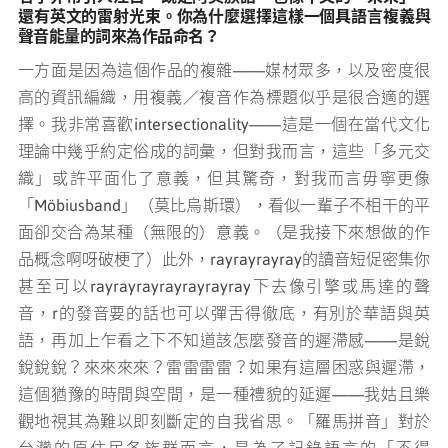
還有英文的雷射光束。你為什麼選擇這樣一個具語言複義與
聲音能量的詞來為作品命名？
一方面是因為這個作品的複雜——媒材眾多，以及密度很
高的資訊編織，用複義／複音作為標題似乎是很合適的選
擇。我非常喜歡intersectionality——這是一個在當代文化
理論中幾乎約定俗成的詞彙，但對我而言，這些「多元交
織」或許平面化了意義，但其驚奇，對我而言毋寧更像
「Möbiusband」（莫比烏斯環），看似一輩子不相干的平
面卻交合為某種（無限的）意義。（是我接下來想做的作
品概念啊呀破梗了）此外，rayrayrayray的讀音短促密集你
甚至可以rayrayrayrayrayrayray下去像引擎或馬達的聲
音，r的發音要的話也可以彈舌得徹底，有別於華語與英
語，再加上乍看之下不知道該怎麼發音的遲滯感——是銳
銳銳銳？來來來來？雷雷雷雷？如果有這層困惑與遲滯，
這個猶豫的時間與空間，是一種禮貌的延遲——我姑且樂
觀地視其為難以即刻斷定的自我省思。「羅馬拼音」對於