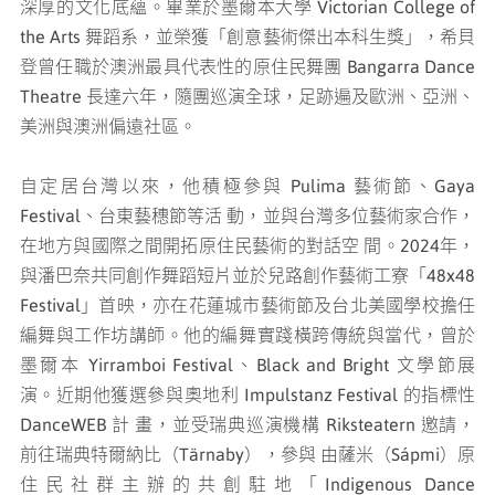
深厚的文化底蘊。畢業於墨爾本⼤學 Victorian College of
the Arts 舞蹈系，並榮獲「創意藝術傑出本科⽣獎」，希⾙
登曾任職於澳洲最具代表性的原住⺠舞團 Bangarra Dance
Theatre 長達六年，隨團巡演全球，⾜跡遍及歐洲、亞洲、
美洲與澳洲偏遠社區。
⾃定居台灣以來，他積極參與 Pulima 藝術節、Gaya
Festival、台東藝穗節等活 動，並與台灣多位藝術家合作，
在地⽅與國際之間開拓原住⺠藝術的對話空 間。2024年，
與潘巴奈共同創作舞蹈短片並於兒路創作藝術⼯寮「48x48
Festival」⾸映，亦在花蓮城市藝術節及台北美國學校擔任
編舞與⼯作坊講師。他的編舞實踐橫跨傳統與當代，曾於
墨爾本 Yirramboi Festival、Black and Bright ⽂學節展
演。近期他獲選參與奧地利 Impulstanz Festival 的指標性
DanceWEB 計 畫，並受瑞典巡演機構 Riksteatern 邀請，
前往瑞典特爾納比（Tärnaby），參與 由薩米（Sápmi）原
住⺠社群主辦的共創駐地「Indigenous Dance