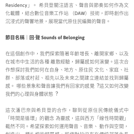
Residency」。 希⾙登關注語⾔、聲⾳與節奏如何作為⽂
化載體，結合數位⾳樂⼯作站 （DAW）技術，即時創作出
沉浸式的聲響地景，展現當代原住⺠編舞的聲⾳。
節目名稱｜回·聲 Sounds of Belonging
在這個創作中，我們探索隨著年齡增長、離開家鄉、以及
在城市中⽣活的各種 離散經驗，歸屬感如何演變。這次合
作想探討我們如何在⾃身、地⽅、原住民 ⽂化、家庭、社
群、部落或村莊、祖先以及未來之間建⽴連結並找到歸屬
感。 哪些景象和聲⾳讓我們有回家的感覺︖這又如何改變
我們的⼼理與身體狀態︖
這次潘巴奈與希⾙登的合作，聊到從原住民傳統儀式中
「時間是循環」的觀念 為靈感，這與西⽅「線性時間觀」
截然不同。希望探索如何運⽤聲⾳、⾳樂、 動作與空間，