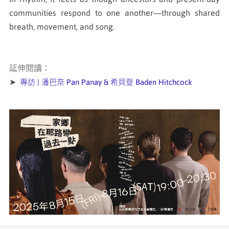
communities respond to one another—through shared
breath, movement, and song.
延伸閱讀：
➤
專訪 | 潘巴奈 Pan Panay & 希貝登 Baden Hitchcock