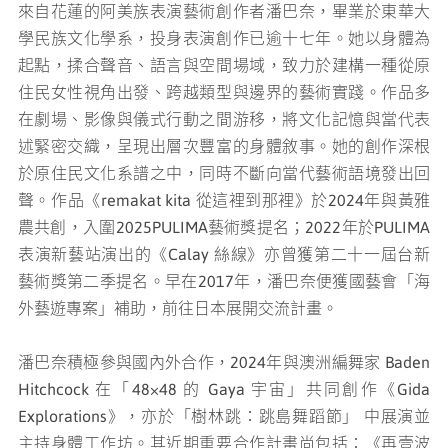
來⾃花蓮的阿美族表演藝術創作者潘巴奈，畢業於東華⼤
學⺠族⽂化學系，投⾝表演創作已逾⼗七年。她以⾝體為
起點，揉合聲⾳、語⾔與空間場域，致⼒於建構⼀種從原
住⺠女性視⾓出發、跨越類型與邊界的藝術實踐。作品多
在劇場、影像與儀式⾏動之間游移，將⽂化記憶與當代表
述緊密交織，呈現出層次豐富的⾝體敘事。她的創作深根
於原住⺠⽂化系譜之中，同時不斷向當代藝術語境發出回
聲。作品《remakat kita 從這裡到那裡》於2024年與黃雅
農共創，入圍2025PULIMA藝術獎提名；2022年於PULIMA
表演新藝站演出的《Calay 絲線》亦曾獲第⼆⼗⼀屆台新
藝術獎第⼆季提名。早在2017年，潘巴奈便獲國藝會「海
外藝遊專案」補助，前往⽇本展開交流計畫。
潘巴奈積極參與國內外合作，2024年與澳洲編舞家 Baden
Hitchcock 在「48×48 的 Gaya 宇宙」共同創作《Gida
Explorations》，亦於「樹林跳：跳島舞蹈節」 中展演並
主持⾝體⼯作坊。其近期重要合作計畫尚包括：《再壹波