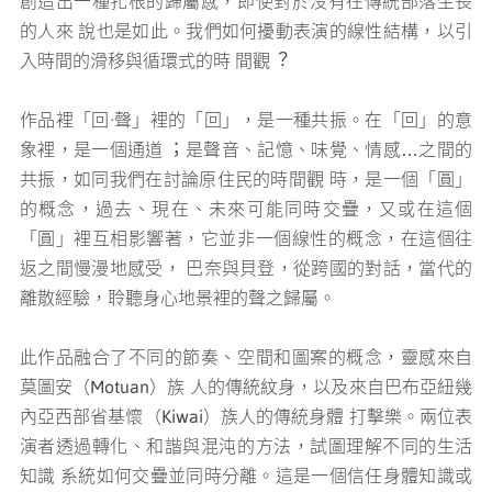
創造出⼀種扎根的歸屬感，即使對於沒有在傳統部落⽣長
的⼈來 說也是如此。我們如何擾動表演的線性結構，以引
入時間的滑移與循環式的時 間觀︖
作品裡「回·聲」裡的「回」，是⼀種共振。在「回」的意
象裡，是⼀個通道︔ 是聲⾳、記憶、味覺、情感…之間的
共振，如同我們在討論原住民的時間觀 時，是⼀個「圓」
的概念，過去、現在、未來可能同時交疊，又或在這個
「圓」裡互相影響著，它並非⼀個線性的概念，在這個往
返之間慢漫地感受， 巴奈與⾙登，從跨國的對話，當代的
離散經驗，聆聽⾝⼼地景裡的聲之歸屬。
此作品融合了不同的節奏、空間和圖案的概念，靈感來⾃
莫圖安（Motuan）族 ⼈的傳統紋身，以及來⾃巴布亞紐幾
內亞西部省基懷（Kiwai）族⼈的傳統身體 打擊樂。兩位表
演者透過轉化、和諧與混沌的⽅法，試圖理解不同的⽣活
知識 系統如何交疊並同時分離。這是⼀個信任身體知識或