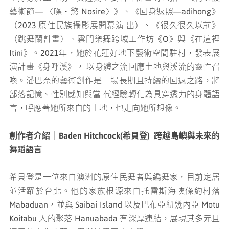
藝術節— 〈噪・慾 Nosire〉》、《回⾝返照—adihong》
（2023 原住⺠族攝影展開幕演 出）、《很久很久以前》
（跳舞蘭計畫）、雲⾨樂舞跨域工作坊《O》與《在這裡
Itini》。2021年，她於花蓮好地下藝術空間駐村，發表展
演計畫《⾝呼溪》， 以⾝體之流回應⼟地與溪流的靈性召
喚。潘巴奈的藝術創作是⼀場長期且持續的回返之路，將
部落記憶、性別感知與當 代經驗轉化為具穿透⼒的⾝體語
⾔，呼應著她所來⾃的⼟地，也走向她所想像。
創作者介紹｜Baden Hitchcock(希⾙登) 跨越島嶼與未來的
舞蹈語⾔
希⾙登是⼀位來⾃澳洲的原住⺠舞者與編舞家，⽬前定居
並活躍於台北。他的家族根源來自托雷斯海峽條約村落
Mabaduan，並與 Saibai Island 以及巴布亞紐幾內亞 Motu
Koitabu 人的聚落 Hanuabada 有深厚連結，展現其多元且