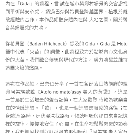
內在「Gida」的過程，嘗 試在城市與鄉村場景的交會處找
到平衡與安⼼感。 透過巴奈與希⾙登跨越國界、植根於離
散經驗的合作，本作品傾聽身體內在與 ⼤地之間，關於聲
⾳與歸屬感的共鳴。
從希⾙登（Baden Hitchcock）提及的 Gida，Gida 是 Motu
語中代表「⽕苗」的 詞彙，此過程致⼒於點燃內⼼⽂化身
份的⽕苗。我們融合傳統與現代的⽅法， 努⼒喚醒並維持
這團⽕焰的燃燒。
這次在作品裡，巴奈也分享了⼀⾸在各部落⽿熟能詳的經
典阿美族歌謠《Alofo no mato’asay ⽼⼈的背袋》，這是
⼀⾸屬於⽣活場景的聲⾳記憶，在⼤家歡聚 時較為歡樂⾃
在的情感連結。「歌」，也是⼀個連結歸屬感的路徑︔在
身體迷 路時，步伐混沌找路時，傾聽呼吸與那⾸來⾃記憶
裡的旋律，慢慢地安住了⼼ 靈。在⽣命裡鬆鬆緊緊的節奏
裡，我們如何找到好好呼吸的那個時刻︖阿美族 ⽼⼈家有