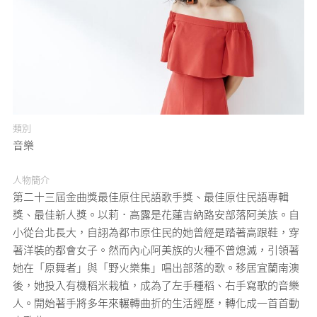
媒體專區
原住民族文化藝術補助成果專區
展演櫥窗
類別
關於我們
音樂
人物簡介
第二十三屆金曲獎最佳原住民語歌手獎、最佳原住民語專輯
獎、最佳新人獎。以莉．高露是花蓮吉納路安部落阿美族。自
小從台北長大，自詡為都市原住民的她曾經是踏著高跟鞋，穿
著洋裝的都會女子。然而內心阿美族的火種不曾熄滅，引領著
她在「原舞者」與「野火樂集」唱出部落的歌。移居宜蘭南澳
後，她投入有機稻米栽植，成為了左手種稻、右手寫歌的音樂
人。開始著手將多年來輾轉曲折的生活經歷，轉化成一首首動