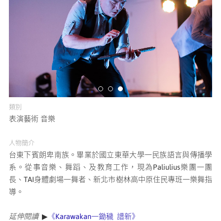
媒體專區
原住民族文化藝術補助成果專區
展演櫥窗
關於我們
類別
表演藝術 音樂
人物簡介
台東下賓朗卑南族。畢業於國立東華大學一民族語言與傳播學
系。從事音樂、舞蹈、及教育工作，現為Paliulius樂團一團
長、TAI身體劇場一舞者、新北市樹林高中原住民專班一樂舞指
導。
延伸閱讀
▶
《Karawakan一鋤穢 譜新》