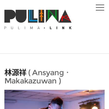
藝文特輯
林源祥
(
Ansyang．
藝壇人物
Makakazuwan
)
Pulima藝術獎
活動專區