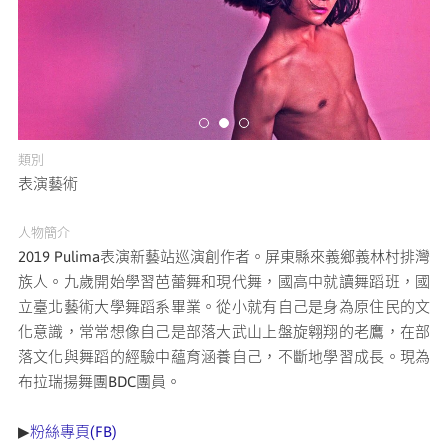
媒體專區
原住民族文化藝術補助成果專區
展演櫥窗
類別
表演藝術
關於我們
人物簡介
2019 Pulima表演新藝站巡演創作者。屏東縣來義鄉義林村排灣
族人。九歲開始學習芭蕾舞和現代舞，國高中就讀舞蹈班，國
立臺北藝術大學舞蹈系畢業。從小就有自己是身為原住民的文
化意識，常常想像自己是部落大武山上盤旋翱翔的老鷹，在部
落文化與舞蹈的經驗中蘊育涵養自己，不斷地學習成長。現為
布拉瑞揚舞團BDC團員。
▶
粉絲專頁(FB)