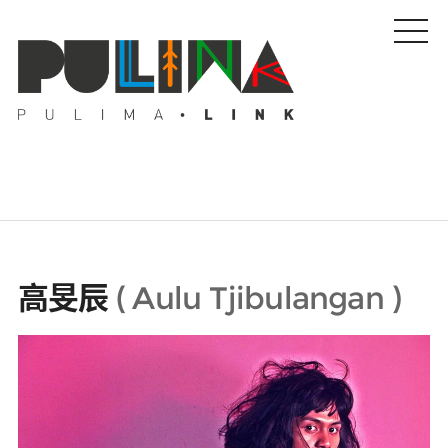
藝文特輯
高旻辰
(
Aulu Tjibulangan
)
藝壇人物
Pulima藝術獎
活動專區