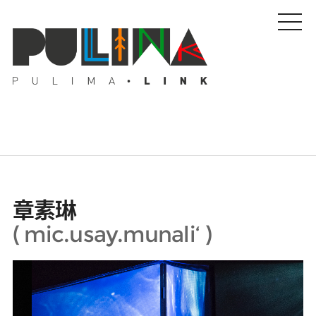
藝文特輯
章素琳
藝壇人物
(
mic.usay.munali‘
)
Pulima藝術獎
活動專區