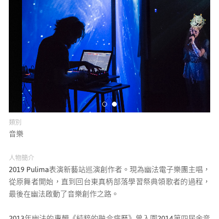
媒體專區
原住民族文化藝術補助成果專區
展演櫥窗
關於我們
類別
音樂
人物簡介
2019 Pulima表演新藝站巡演創作者。現為幽法電子樂團主唱，
從原舞者開始，直到回台東真柄部落學習祭典領歌者的過程，
最後在幽法啟動了音樂創作之路。
2013年幽法的專輯《純粹的融合病歷》曾入圍2014第四屆金音