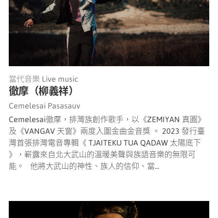
當代音樂 Live music
徹摩（柳義祥）
Cemelesai Pasasauv
Cemelesai徹摩，排灣族創作歌手，以《ZEMIYAN 真圓》
及《VANGAV 天窗》兩度入圍金曲金音獎 。 2023 發行臺
灣首張排灣電音專輯《 TJAITEKU TUA QADAW 太陽底下
》，嶄露來自北大武山的溫暖美聲與族語音樂的無限可
能。 他將大武山的神性、族人的信仰、當...