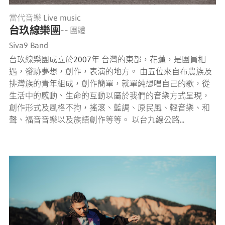
當代音樂 Live music
台玖線樂團
-- 團體
Siva9 Band
台玖線樂團成立於2007年 台灣的東部，花蓮，是團員相
遇，發跡夢想，創作，表演的地方。 由五位來自布農族及
排灣族的青年組成，創作簡單，就單純想唱自己的歌，從
生活中的感動、生命的互動以屬於我們的音樂方式呈現，
創作形式及風格不拘，搖滾、藍調、原民風、輕音樂、和
聲、福音音樂以及族語創作等等。 以台九線公路...