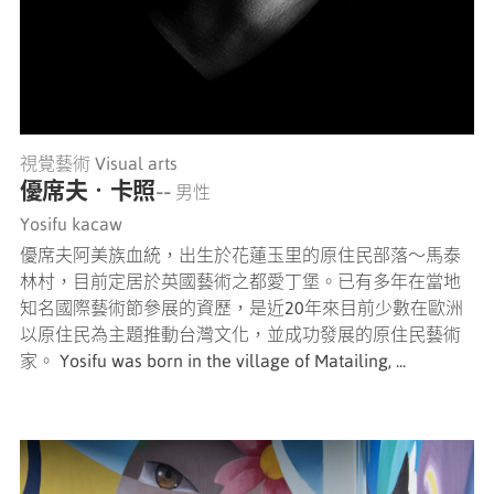
視覺藝術 Visual arts
優席夫‧卡照
-- 男性
Yosifu kacaw
優席夫阿美族血統，出生於花蓮玉里的原住民部落〜馬泰
林村，目前定居於英國藝術之都愛丁堡。已有多年在當地
知名國際藝術節參展的資歷，是近20年來目前少數在歐洲
以原住民為主題推動台灣文化，並成功發展的原住民藝術
家。 Yosifu was born in the village of Matailing, ...