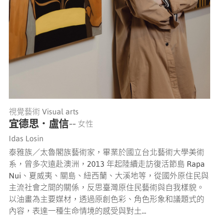
視覺藝術 Visual arts
宜德思．盧信
-- 女性
Idas Losin
泰雅族／太魯閣族藝術家，畢業於國立台北藝術大學美術
系，曾多次遠赴澳洲，2013 年起陸續走訪復活節島 Rapa
Nui、夏威夷、關島、紐西蘭、大溪地等，從國外原住民與
主流社會之間的關係，反思臺灣原住民藝術與自我樣貌。
以油畫為主要媒材，透過原創色彩、角色形象和議題式的
內容，表達一種生命情境的感受與對土...