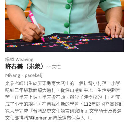
編織 Weaving
許春美（米羕）
-- 女性
Miyang‧pacekelj
米羕老師出生於屏東縣南大武山的一個排灣小村落，小學
唸到三年級就面臨大遷村，從深山遷到平地，生活更趨困
苦，在半天上課，半天搬石頭、搬沙子建學校的日子裡完
成了小學的課程。在自我不斷的學習下112年於國立高雄師
範大學完成『台灣歷史文化語言研究所 』文學碩士及獲選
文化部排灣族tlemenun傳統織布保存人（...