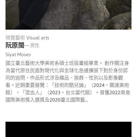
視覺藝術 Visual arts
阮原閩
-- 男性
Siyat Moses
國立臺北藝術大學美術系碩士班版畫組畢業。 創作關注身
為當代原住民面對現代化與全球化急遽擴張下對於身份認
同的追問，作品形式涉及織品、族群、性別以及影像觀
看。近期重要展覽：「技術的酷兒論」（2024，關渡美術
館），「混血人」（2023，台北當代館）。曾獲2022南島
國際美術獎入選獎及2020臺北國際藝...