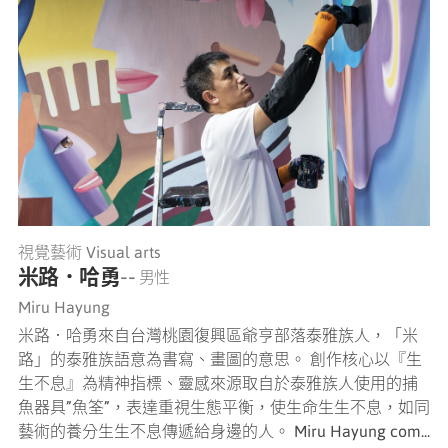
視覺藝術 Visual arts
米路．哈勇
-- 男性
Miru Hayung
米路．哈勇來自台灣桃園復興區爺亨部落泰雅族人，「米
路」的泰雅族語意為書寫、畫圖的意思。 創作核心以『生
生不息』為精神指標、靈感來源取自於泰雅族人使用的捕
魚器具”魚筌”，表達重視生態平衡，使生命生生不息，如同
藝術的養分生生不息傳遞給身邊的人。 Miru Hayung com...